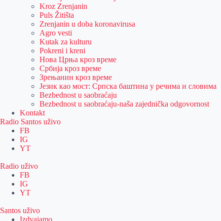
Kroz Zrenjanin
Puls Žitišta
Zrenjanin u doba koronavirusa
Agro vesti
Kutak za kulturu
Pokreni i kreni
Нова Црња кроз време
Србија кроз време
Зрењанин кроз време
Језик као мост: Српска баштина у речима и словима
Bezbednost u saobraćaju
Bezbednost u saobraćaju-naša zajednička odgovornost
Kontakt
Radio Santos uživo
FB
IG
YT
Radio uživo
FB
IG
YT
Santos uživo
Izdvajamo