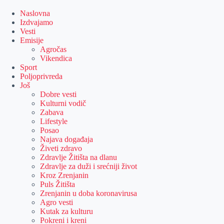
Skip
to
Naslovna
content
Izdvajamo
Vesti
Emisije
Agročas
Vikendica
Sport
Poljoprivreda
Još
Dobre vesti
Kulturni vodič
Zabava
Lifestyle
Posao
Najava događaja
Živeti zdravo
Zdravlje Žitišta na dlanu
Zdravlje za duži i srećniji život
Kroz Zrenjanin
Puls Žitišta
Zrenjanin u doba koronavirusa
Agro vesti
Kutak za kulturu
Pokreni i kreni