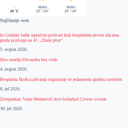
Najčitanije vesti
Iz Gradske bašte ispraćeni pozivari koji besplatnim pivom ulicama
grada pozivaju na 41. „Dane piva“
5. avgust 2026.
Deo naselja Duvanika bez vode
4. avgust 2026.
Besplatna školica plivanja organizuje se jedanaestu godinu zaredom
8. jul 2026.
Zrenjaninac Vojin Medarević novi košarkaš Crvene zvezde
30. jul 2026.