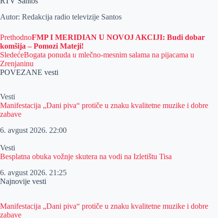
RTV Santos
Autor: Redakcija radio televizije Santos
Prethodno
FMP I MERIDIAN U NOVOJ AKCIJI: Budi dobar
komšija – Pomozi Mateji!
Sledeće
Bogata ponuda u mlečno-mesnim salama na pijacama u
Zrenjaninu
POVEZANE vesti
Vesti
Manifestacija „Dani piva“ protiče u znaku kvalitetne muzike i dobre
zabave
6. avgust 2026.
22:00
Vesti
Besplatna obuka vožnje skutera na vodi na Izletištu Tisa
6. avgust 2026.
21:25
Najnovije vesti
Manifestacija „Dani piva“ protiče u znaku kvalitetne muzike i dobre
zabave