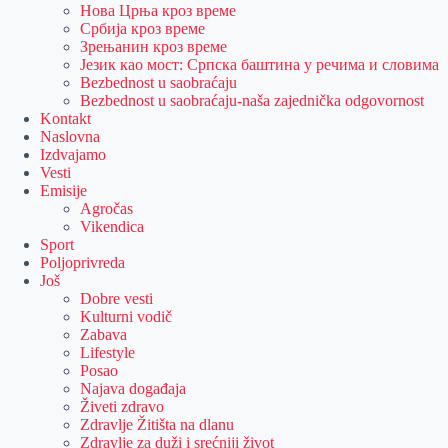
Нова Црња кроз време
Србија кроз време
Зрењанин кроз време
Језик као мост: Српска баштина у речима и словима
Bezbednost u saobraćaju
Bezbednost u saobraćaju-naša zajednička odgovornost
Kontakt
Naslovna
Izdvajamo
Vesti
Emisije
Agročas
Vikendica
Sport
Poljoprivreda
Još
Dobre vesti
Kulturni vodič
Zabava
Lifestyle
Posao
Najava događaja
Živeti zdravo
Zdravlje Žitišta na dlanu
Zdravlje za duži i srećniji život