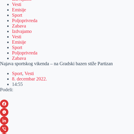
Vesti
Emisije
Sport
Poljoprivreda
Zabava
Izdvajamo
Vesti
Emisije
Sport
Poljoprivreda
Zabava
Najava sportskog vikenda – na Gradski bazen stiže Partizan
Sport
,
Vesti
8. decembar 2022.
14:55
Podeli:
F
a
M
c
e
L