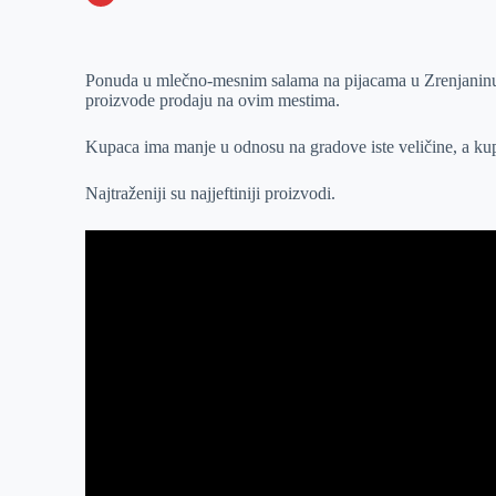
o
n
e
e
a
E
k
g
d
r
t
m
Ponuda u mlečno-mesnim salama na pijacama u Zrenjaninu je
e
I
s
a
proizvode prodaju na ovim mestima.
r
n
A
i
p
l
Kupaca ima manje u odnosu na gradove iste veličine, a ku
p
Najtraženiji su najjeftiniji proizvodi.