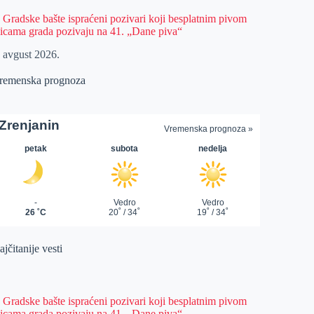
z Gradske bašte ispraćeni pozivari koji besplatnim pivom
licama grada pozivaju na 41. „Dane piva“
. avgust 2026.
remenska prognoza
jčitanije vesti
z Gradske bašte ispraćeni pozivari koji besplatnim pivom
licama grada pozivaju na 41. „Dane piva“