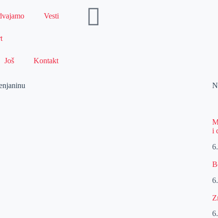
dvajamo
Vesti
t
Još
Kontakt
enjaninu
N
M
i
6
B
6
Z
6