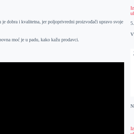
I
u
 dobra i kvalitetna, jer poljoprivredni proizvođači upravo svoje
5
V
povna moć je u padu, kako kažu prodavci.
Na
I
u