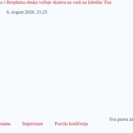
e i
Besplatna obuka vožnje skutera na vodi na Izletištu Tisa
6. avgust 2026.
21:25
Sva prava z
 nama
Impressum
Pravila korišćenja