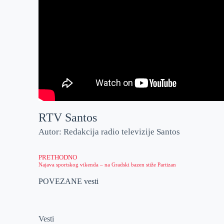
RTV Santos
Autor: Redakcija radio televizije Santos
PRETHODNO
Najava sportskog vikenda – na Gradski bazen stiže Partizan
POVEZANE vesti
Vesti