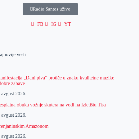
Radio Santos uživo
FB
IG
YT
ajnovije vesti
anifestacija „Dani piva“ protiče u znaku kvalitetne muzike
 dobre zabave
. avgust 2026.
esplatna obuka vožnje skutera na vodi na Izletištu Tisa
. avgust 2026.
renjaninskim Amazonom
. avgust 2026.