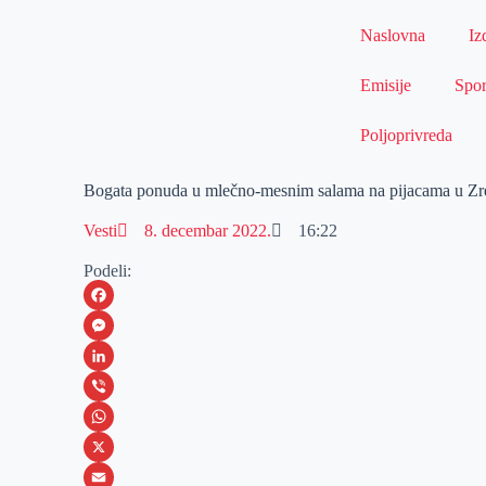
Naslovna
Iz
Emisije
Spor
Poljoprivreda
Bogata ponuda u mlečno-mesnim salama na pijacama u Zr
Vesti
8. decembar 2022.
16:22
Podeli:
F
a
M
c
e
L
e
s
i
V
b
s
n
i
W
o
e
k
b
h
X