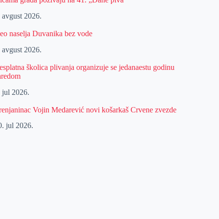
. avgust 2026.
eo naselja Duvanika bez vode
. avgust 2026.
esplatna školica plivanja organizuje se jedanaestu godinu
aredom
 jul 2026.
renjaninac Vojin Medarević novi košarkaš Crvene zvezde
. jul 2026.