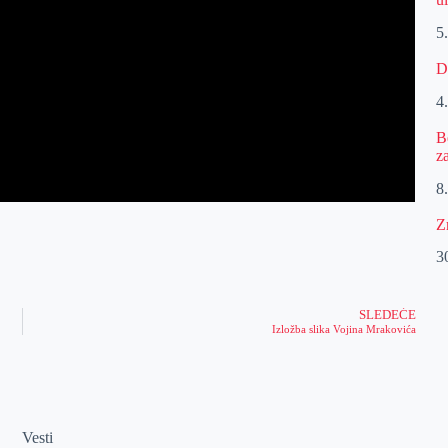
5
D
4
B
z
8.
Z
30
SLEDEĆE
Izložba slika Vojina Mrakovića
Vesti