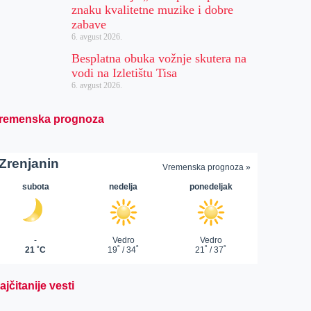
znaku kvalitetne muzike i dobre
zabave
6. avgust 2026.
Besplatna obuka vožnje skutera na
vodi na Izletištu Tisa
6. avgust 2026.
remenska prognoza
ajčitanije vesti