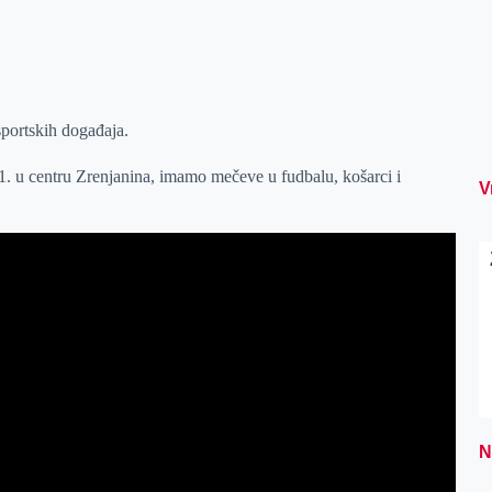
portskih događaja.
11. u centru Zrenjanina, imamo mečeve u fudbalu, košarci i
V
N