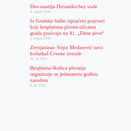
Deo naselja Duvanika bez vode
4. avgust 2026.
Iz Gradske bašte ispraćeni pozivari
koji besplatnim pivom ulicama
grada pozivaju na 41. „Dane piva“
5. avgust 2026.
Zrenjaninac Vojin Medarević novi
košarkaš Crvene zvezde
30. jul 2026.
Besplatna školica plivanja
organizuje se jedanaestu godinu
zaredom
8. jul 2026.