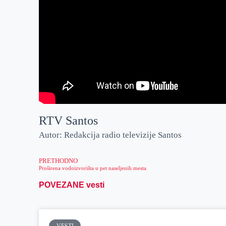
RTV Santos
Autor: Redakcija radio televizije Santos
PRETHODNO
Proširena vodoizvorišta u pet naseljenih mesta
POVEZANE vesti