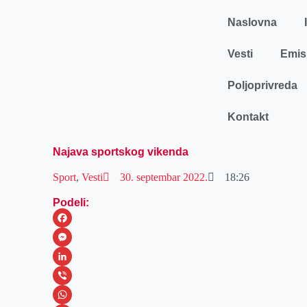
Naslovna
Vesti
Emis
Poljoprivreda
Kontakt
Najava sportskog vikenda
Sport
,
Vesti
30. septembar 2022.
18:26
Podeli:
F
a
M
c
e
L
e
s
i
V