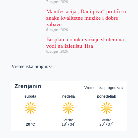
7. avgust 2026.
Manifestacija „Dani piva“ protiče u
znaku kvalitetne muzike i dobre
zabave
6. avgust 2026.
Besplatna obuka vožnje skutera na
vodi na Izletištu Tisa
6. avgust 2026.
Vremenska prognoza