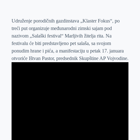
o
n
e
e
a
E
k
g
d
r
t
m
e
I
s
a
Udruženje porodičnih gazdinstava „Klaster Fokus“, po
treći put organizuje međunarodni zimski sajam pod
r
n
A
i
nazivom „Salaški festival“ Marljivih žitelja rita. Na
p
l
festivalu će biti predstavljeno pet salaša, sa svojom
p
ponudim hrane i pića, a manifestaciju u petak 17. januara
otvoriće Ištvan Pastor, predsednik Skupštine AP Vojvodine.