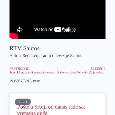
RTV Santos
Autor: Redakcija radio televizije Santos
PRETHODNO
SLEDEĆE
Simo Salapura novi generalni sekretar SSGZ
Kako se snalaze živinari kada je niska otkupna cena tovnih pilića
POVEZANE vesti
VESTI
Pošte u Srbiji od danas rade sat
vremena duže