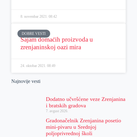
8. novembar 2021.
08:42
DOBRE VESTI
Sajam domaćih proizvoda u
zrenjaninskoj oazi mira
24. oktobar 2021.
08:49
Najnovije vesti
Dodatno učvršćene veze Zrenjanina
i bratskih gradova
7. avgust 2026.
Gradonačelnik Zrenjanina posetio
mini-pivaru u Srednjoj
poljoprivrednoj školi