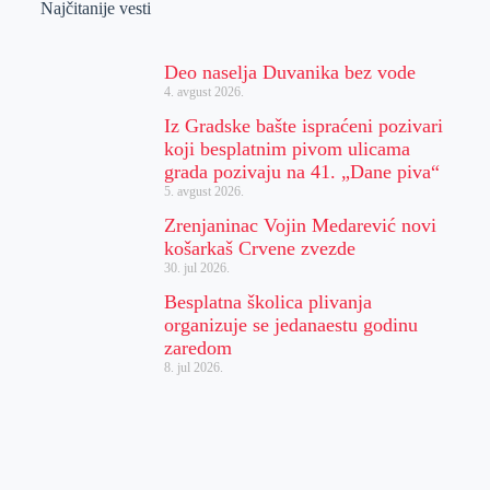
Najčitanije vesti
Deo naselja Duvanika bez vode
4. avgust 2026.
Iz Gradske bašte ispraćeni pozivari
koji besplatnim pivom ulicama
grada pozivaju na 41. „Dane piva“
5. avgust 2026.
Zrenjaninac Vojin Medarević novi
košarkaš Crvene zvezde
30. jul 2026.
Besplatna školica plivanja
organizuje se jedanaestu godinu
zaredom
8. jul 2026.