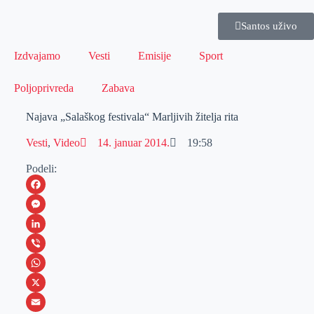
Santos uživo
Izdvajamo
Vesti
Emisije
Sport
Poljoprivreda
Zabava
Najava „Salaškog festivala“ Marljivih žitelja rita
Vesti
,
Video
14. januar 2014.
19:58
Podeli:
F
a
M
c
e
L
e
s
i
V
b
s
n
i
W
o
e
k
b
h
X