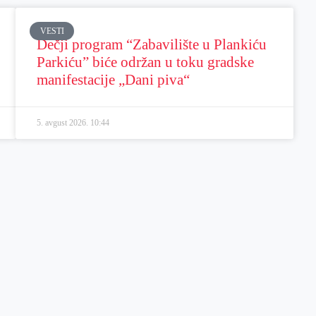
VESTI
Dečji program “Zabavilište u Plankiću
Parkiću” biće održan u toku gradske
manifestacije „Dani piva“
5. avgust 2026.
10:44