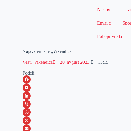
Naslovna
Iz
Emisije
Spor
Poljoprivreda
Najava emisije „Vikendica
Vesti
,
Vikendica
20. avgust 2023.
13:15
Podeli:
F
a
M
c
e
L
e
s
i
V
b
s
n
i
W
o
e
k
b
h
X