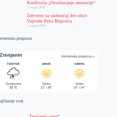
Kneževića „Osvežavanje memorije“
5. avgust 2026.
Zatvoren za saobraćaj deo ulice
Vojvode Petra Bojovića
5. avgust 2026.
remenska prognoza
jčitanije vesti
„Zrenjanin zove“