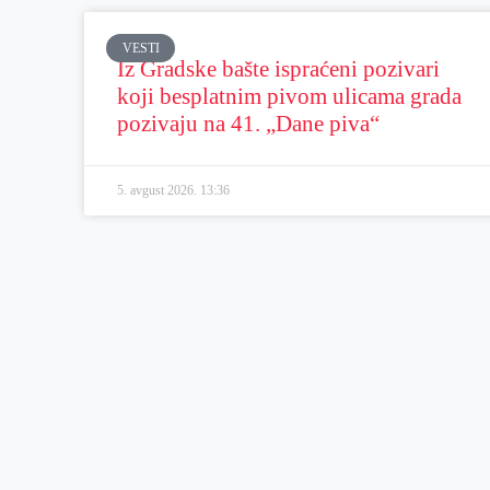
VESTI
Iz Gradske bašte ispraćeni pozivari
koji besplatnim pivom ulicama grada
pozivaju na 41. „Dane piva“
5. avgust 2026.
13:36