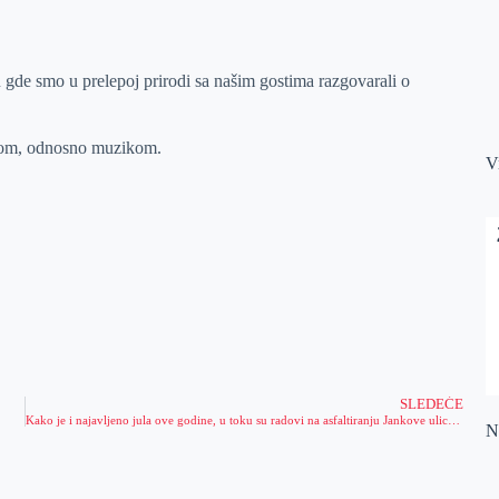
 gde smo u prelepoj prirodi sa našim gostima razgovarali o
ahom, odnosno muzikom.
V
SLEDEĆE
Kako je i najavljeno jula ove godine, u toku su radovi na asfaltiranju Jankove ulice u mesnoj zajednici Jankov most
Na