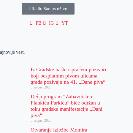
Radio Santos uživo
FB
IG
YT
ajnovije vesti
Iz Gradske bašte ispraćeni pozivari
koji besplatnim pivom ulicama
grada pozivaju na 41. „Dane piva“
5. avgust 2026.
Dečji program “Zabavilište u
Plankiću Parkiću” biće održan u
toku gradske manifestacije „Dani
piva“
5. avgust 2026.
Otvaranje izložbe Momira