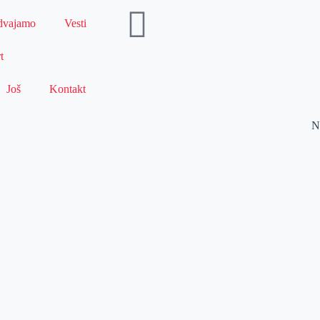
dvajamo
Vesti
t
Još
Kontakt
N