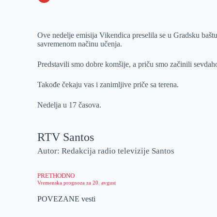
o
n
e
e
a
E
k
g
d
r
t
m
Ove nedelje emisija Vikendica preselila se u Gradsku baštu
e
I
s
a
savremenom načinu učenja.
r
n
A
i
p
l
Predstavili smo dobre komšije, a priču smo začinili sevd
p
Takođe čekaju vas i zanimljive priče sa terena.
Nedelja u 17 časova.
RTV Santos
Autor: Redakcija radio televizije Santos
PRETHODNO
Vremenska prognoza za 20. avgust
POVEZANE vesti