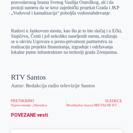
pravoslavnog hrama Svetog Vasilija Ostroškog, ali i da
postoji namera da se kroz zajednički projekat Grada i JKP
„Vodovod i kamalizacija“ poboljša vodosnabdevanje.
Radovi u Jankovom mostu, kao što je to bio slučaj i u Ečki,
Stajićevu, Čenti i još nekoliko naseljenih mesta, realizuju
se u okviru Ugovora o javno-privatnom partnerstvu za
realizaciju projekta finansiranja, izgradnje i održavanja
lokalne putne infrastrukture na teritoriji grada Zrenjanina.
RTV Santos
Autor: Redakcija radio televizije Santos
PRETHODNO
SLEDEĆE
Najava emisije „Vikendica
Meridianbet donosi BRUTALNE KVOTE – ko ima najveće šanse da se popne na svetski tron?
POVEZANE vesti