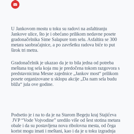
o
e
k
b
h
X
o
n
e
e
a
E
k
g
d
r
t
m
U Jankovom mostu u toku su radovi na asfaltiranju
e
I
s
a
Jankove ulice, što je i obećano prilikom nedavne posete
r
n
A
i
gradonačelnika Sime Salapure tom selu. Asfaltira se 300
metara saobraćajnice, a po završetku radova biće to put
p
l
širok tri metra.
p
Gradonačelnik je ukazao da je to bila jedna od potreba
meštana tog sela koja mu je predočena tokom razgovora s
predstavnicima Mesne zajednice „Jankov most“ prilikom
posete organizovane u sklopu akcije „Da nam sela budu
bliža“ jula ove godine.
Podsetio je i na to da je na Starom Begeju kraj Stajićeva
JVP “Vode Vojvodine” uredilo više od šest stotina metara
obale i da su postavljena nova ribolovna mesta, od čega
korist mogu imati i meštani, kao i da je u toku izgradnja