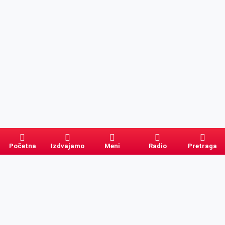
Početna
Izdvajamo
Meni
Radio
Pretraga
Pretraga
Kategorije