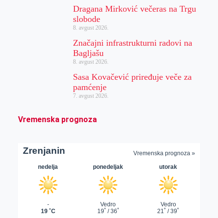
Dragana Mirković večeras na Trgu
slobode
8. avgust 2026.
Značajni infrastrukturni radovi na
Bagljašu
8. avgust 2026.
Sasa Kovačević priređuje veče za
pamćenje
7. avgust 2026.
Vremenska prognoza