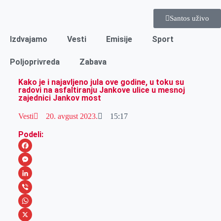
Santos uživo
Izdvajamo
Vesti
Emisije
Sport
Poljoprivreda
Zabava
Kako je i najavljeno jula ove godine, u toku su
radovi na asfaltiranju Jankove ulice u mesnoj
zajednici Jankov most
Vesti
20. avgust 2023.
15:17
Podeli:
F
a
M
c
e
L
e
s
i
V
b
s
n
i
W