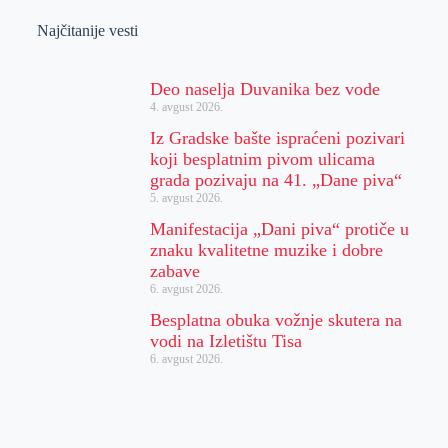
Najčitanije vesti
Deo naselja Duvanika bez vode
4. avgust 2026.
Iz Gradske bašte ispraćeni pozivari
koji besplatnim pivom ulicama
grada pozivaju na 41. „Dane piva“
5. avgust 2026.
Manifestacija „Dani piva“ protiče u
znaku kvalitetne muzike i dobre
zabave
6. avgust 2026.
Besplatna obuka vožnje skutera na
vodi na Izletištu Tisa
6. avgust 2026.