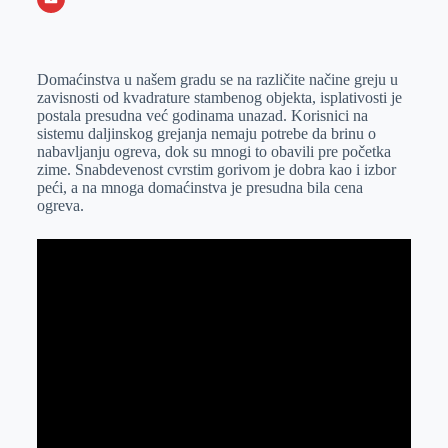
o
n
e
e
a
E
k
g
d
r
t
m
Domaćinstva u našem gradu se na različite načine greju u
e
I
s
a
zavisnosti od kvadrature stambenog objekta, isplativosti je
r
n
A
i
postala presudna već godinama unazad. Korisnici na
sistemu daljinskog grejanja nemaju potrebe da brinu o
p
l
nabavljanju ogreva, dok su mnogi to obavili pre početka
p
zime. Snabdevenost cvrstim gorivom je dobra kao i izbor
peći, a na mnoga domaćinstva je presudna bila cena
ogreva.