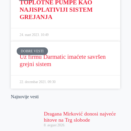
TOPLOTNE PUMPE KAO
NAJISPLATIVIJI SISTEM
GREJANJA
24. mart 2023.
10:49
DOBRE VESTI
Uz firmu Darmatic imaćete savršen
grejni sistem
22. decembar 2021.
09:30
Najnovije vesti
Dragana Mirković donosi najveće
hitove na Trg slobode
8. avgust 2026.