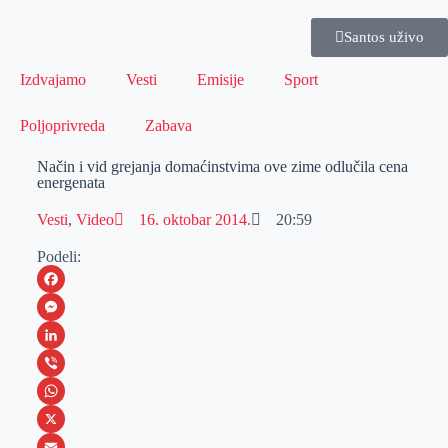
Santos uživo
Izdvajamo
Vesti
Emisije
Sport
Poljoprivreda
Zabava
Način i vid grejanja domaćinstvima ove zime odlučila cena
energenata
Vesti
,
Video
16. oktobar 2014.
20:59
Podeli:
F
a
M
c
e
L
e
s
i
V
b
s
n
i
W
o
e
k
b
h
X