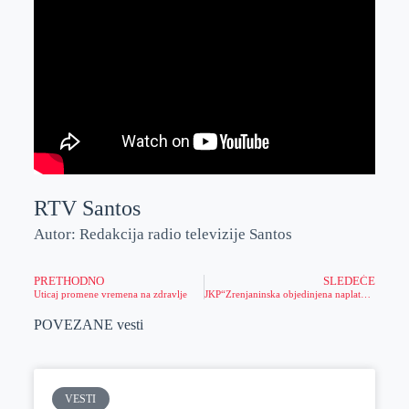
RTV Santos
Autor: Redakcija radio televizije Santos
PRETHODNO
SLEDEĆE
Uticaj promene vremena na zdravlje
JKP“Zrenjaninska objedinjena naplata“ počinje uskoro sa radom
POVEZANE vesti
VESTI