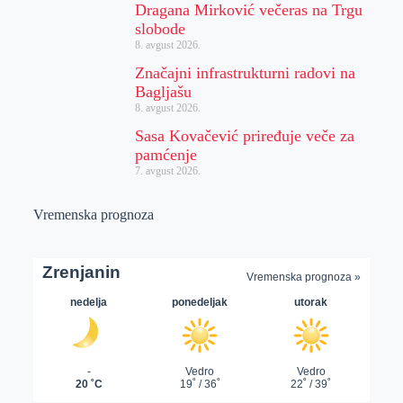
Dragana Mirković večeras na Trgu
slobode
8. avgust 2026.
Značajni infrastrukturni radovi na
Bagljašu
8. avgust 2026.
Sasa Kovačević priređuje veče za
pamćenje
7. avgust 2026.
Vremenska prognoza