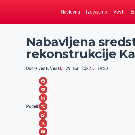
Naslovna
Izdvajamo
Vesti
Em
Nabavljena sredst
rekonstrukcije K
Dobre vesti
,
Vesti
29. april 2022.
19:30
F
a
M
c
e
L
Podeli:
e
s
i
V
b
s
n
i
W
o
e
k
b
h
X