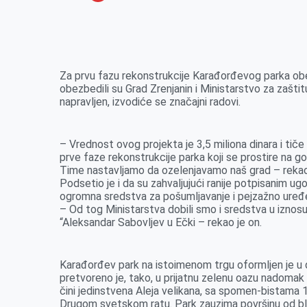
o
n
e
e
a
E
k
g
d
r
t
m
e
I
s
a
r
n
A
i
Za prvu fazu rekonstrukcije Karađorđevog parka obe
obezbedili su Grad Zrenjanin i Ministarstvo za zašti
p
l
napravljen, izvodiće se značajni radovi.
p
– Vrednost ovog projekta je 3,5 miliona dinara i tiče
prve faze rekonstrukcije parka koji se prostire na g
Time nastavljamo da ozelenjavamo naš grad – rekao
Podsetio je i da su zahvaljujući ranije potpisanim u
ogromna sredstva za pošumljavanje i pejzažno uređen
– Od tog Ministarstva dobili smo i sredstva u iznos
“Aleksandar Sabovljev u Ečki – rekao je on.
Karađorđev park na istoimenom trgu oformljen je u 
pretvoreno je, tako, u prijatnu zelenu oazu nadomak
čini jedinstvena Aleja velikana, sa spomen-bistama
Drugom svetskom ratu. Park zauzima površinu od bliz