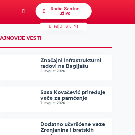
Radio Santos
uživo
FB
IG
YT
AJNOVIJE VESTI
Značajni infrastrukturni
radovi na Bagljašu
8. avgust 2026.
Sasa Kovačević priređuje
veče za pamćenje
7. avgust 2026.
Dodatno učvršćene veze
Zrenjanina i bratskih