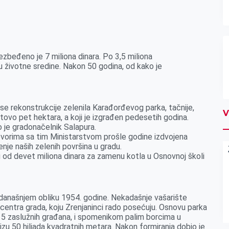
zbeđeno je 7 miliona dinara. Po 3,5 miliona
tu životne sredine. Nakon 50 godina, od kako je
 se rekonstrukcije zelenila Karađorđevog parka, tačnije,
V
otovo pet hektara, a koji je izgrađen pedesetih godina.
 je gradonačelnik Salapura.
govorima sa tim Ministarstvom prošle godine izdvojena
je naših zelenih površina u gradu.
u od devet miliona dinara za zamenu kotla u Osnovnoj školi
današnjem obliku 1954. godine. Nekadašnje vašarište
 centra grada, koju Zrenjaninci rado posećuju. Osnovu parka
 15 zaslužnih građana, i spomenikom palim borcima u
u 50 hiljada kvadratnih metara. Nakon formiranja dobio je