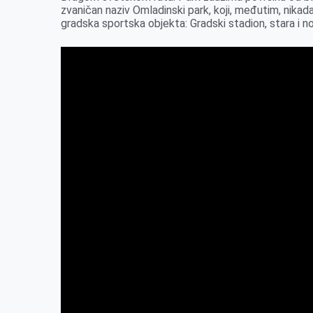
zvaničan naziv Omladinski park, koji, međutim, nikada
gradska sportska objekta: Gradski stadion, stara i n