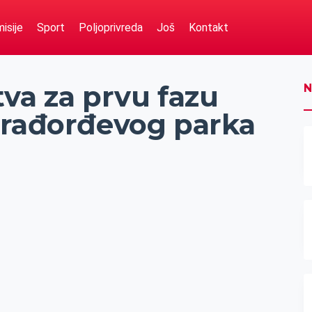
isije
Sport
Poljoprivreda
Još
Kontakt
va za prvu fazu
N
arađorđevog parka