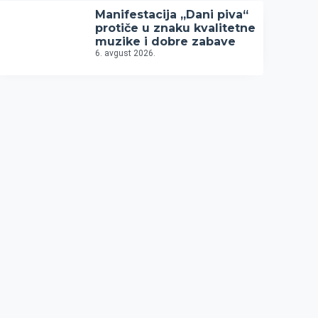
Manifestacija „Dani piva“
protiče u znaku kvalitetne
muzike i dobre zabave
6. avgust 2026.