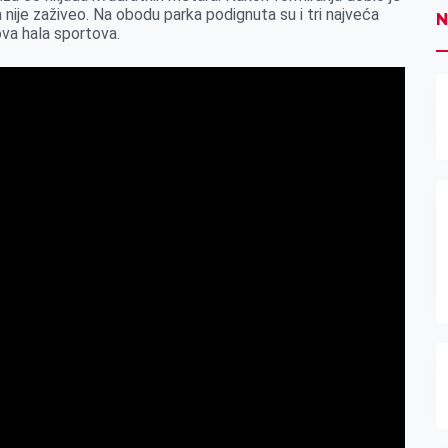
 nije zaživeo. Na obodu parka podignuta su i tri najveća
N
ova hala sportova.