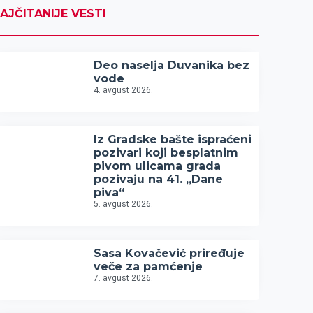
AJČITANIJE VESTI
Deo naselja Duvanika bez
vode
4. avgust 2026.
Iz Gradske bašte ispraćeni
pozivari koji besplatnim
pivom ulicama grada
pozivaju na 41. „Dane
piva“
5. avgust 2026.
Sasa Kovačević priređuje
veče za pamćenje
7. avgust 2026.