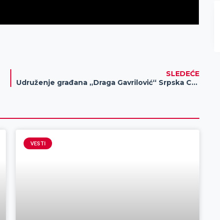
SLEDEĆE
Udruženje građana „Draga Gavrilović“ Srpska Crnja
VESTI