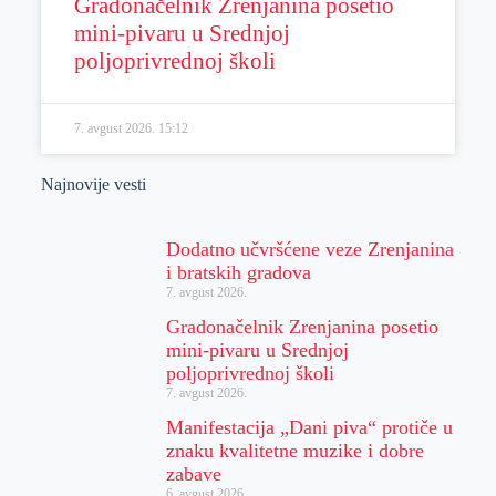
Gradonačelnik Zrenjanina posetio
mini-pivaru u Srednjoj
poljoprivrednoj školi
7. avgust 2026.
15:12
Najnovije vesti
Dodatno učvršćene veze Zrenjanina
i bratskih gradova
7. avgust 2026.
Gradonačelnik Zrenjanina posetio
mini-pivaru u Srednjoj
poljoprivrednoj školi
7. avgust 2026.
Manifestacija „Dani piva“ protiče u
znaku kvalitetne muzike i dobre
zabave
6. avgust 2026.