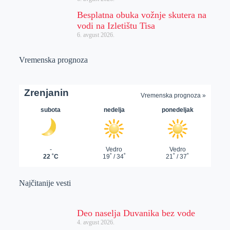
Besplatna obuka vožnje skutera na
vodi na Izletištu Tisa
6. avgust 2026.
Vremenska prognoza
Najčitanije vesti
Deo naselja Duvanika bez vode
4. avgust 2026.