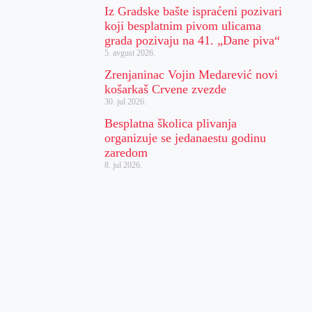
Iz Gradske bašte ispraćeni pozivari
koji besplatnim pivom ulicama
grada pozivaju na 41. „Dane piva“
5. avgust 2026.
Zrenjaninac Vojin Medarević novi
košarkaš Crvene zvezde
30. jul 2026.
Besplatna školica plivanja
organizuje se jedanaestu godinu
zaredom
8. jul 2026.