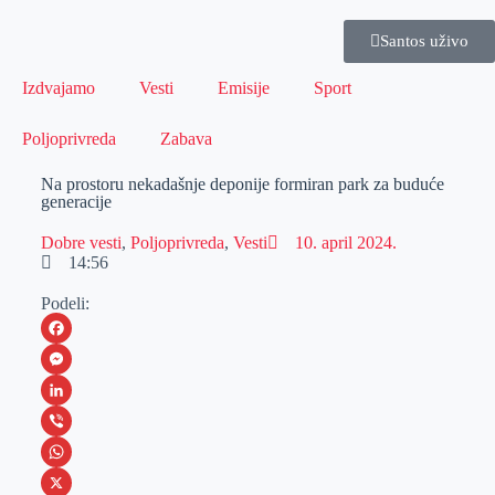
Santos uživo
Izdvajamo
Vesti
Emisije
Sport
Poljoprivreda
Zabava
Na prostoru nekadašnje deponije formiran park za buduće
generacije
Dobre vesti
,
Poljoprivreda
,
Vesti
10. april 2024.
14:56
Podeli:
F
a
M
c
e
L
e
s
i
V
b
s
n
i
W