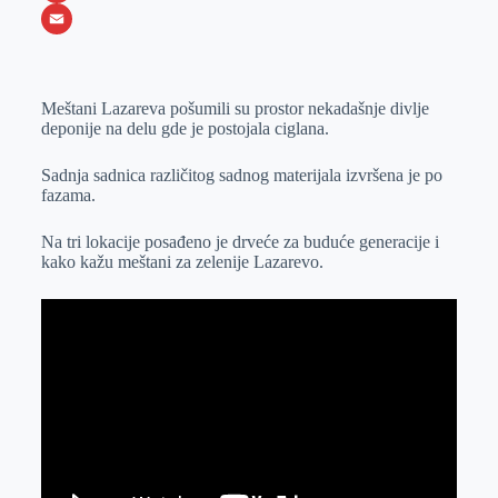
o
e
k
b
h
X
o
n
e
e
a
E
k
g
d
r
t
m
Meštani Lazareva pošumili su prostor nekadašnje divlje
e
I
s
a
deponije na delu gde je postojala ciglana.
r
n
A
i
p
l
Sadnja sadnica različitog sadnog materijala izvršena je po
fazama.
p
Na tri lokacije posađeno je drveće za buduće generacije i
kako kažu meštani za zelenije Lazarevo.