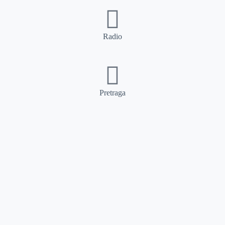
Radio
Pretraga
Pretraga
Kategorije
Ostalo
Naslovna