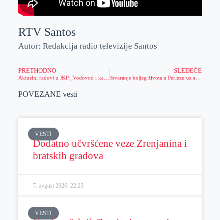
RTV Santos
Autor: Redakcija radio televizije Santos
PRETHODNO
SLEDEĆE
Aktuelni radovi u JKP „Vodovod i kanalizacija“
Stvaranje boljeg života u Perlezu uz akciju „Da nam sela budu bliža“
POVEZANE vesti
VESTI
Dodatno učvršćene veze Zrenjanina i
bratskih gradova
7. avgust 2026.
22:23
VESTI