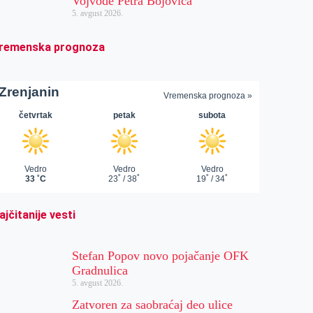
Vojvode Petra Bojovića
5. avgust 2026.
remenska prognoza
ajčitanije vesti
Stefan Popov novo pojačanje OFK
Gradnulica
5. avgust 2026.
Zatvoren za saobraćaj deo ulice