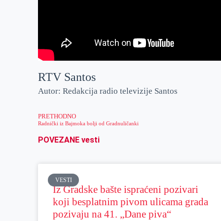
RTV Santos
Autor: Redakcija radio televizije Santos
PRETHODNO
Radnički iz Bajmoka bolji od Gradnuličanki
POVEZANE vesti
VESTI
Iz Gradske bašte ispraćeni pozivari
koji besplatnim pivom ulicama grada
pozivaju na 41. „Dane piva“