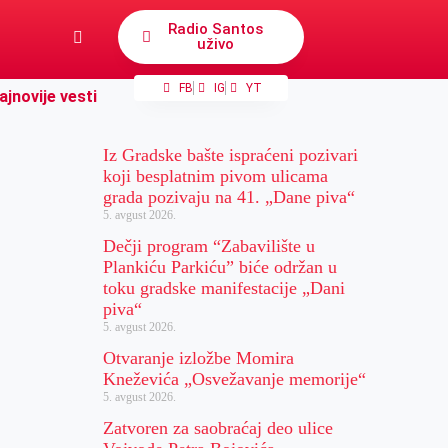
Radio Santos
uživo
FB
IG
YT
ajnovije vesti
Iz Gradske bašte ispraćeni pozivari
koji besplatnim pivom ulicama
grada pozivaju na 41. „Dane piva“
5. avgust 2026.
Dečji program “Zabavilište u
Plankiću Parkiću” biće održan u
toku gradske manifestacije „Dani
piva“
5. avgust 2026.
Otvaranje izložbe Momira
Kneževića „Osvežavanje memorije“
5. avgust 2026.
Zatvoren za saobraćaj deo ulice