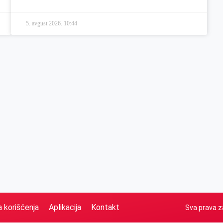
5. avgust 2026.
10:44
a korišćenja
Aplikacija
Kontakt
Sva prava z