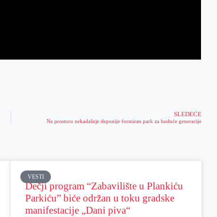
SLEDEĆE
Na prostoru nekadašnje deponije formiran park za buduće generacije
VESTI
Dečji program “Zabavilište u Plankiću
Parkiću” biće održan u toku gradske
manifestacije „Dani piva“