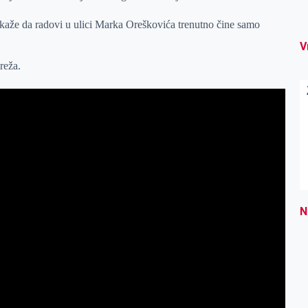
kaže da radovi u ulici Marka Oreškovića trenutno čine samo
V
reža.
N