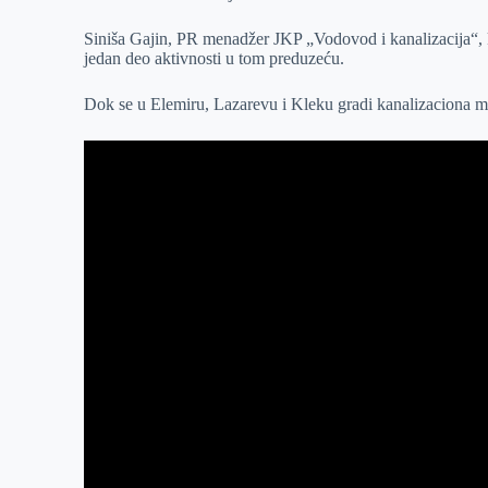
r
n
A
i
Siniša Gajin, PR menadžer JKP „Vodovod i kanalizacija“, 
p
l
jedan deo aktivnosti u tom preduzeću.
p
Dok se u Elemiru, Lazarevu i Kleku gradi kanalizaciona m