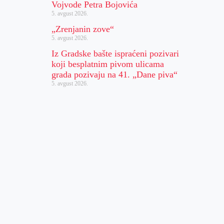
Vojvode Petra Bojovića
5. avgust 2026.
„Zrenjanin zove“
5. avgust 2026.
Iz Gradske bašte ispraćeni pozivari
koji besplatnim pivom ulicama
grada pozivaju na 41. „Dane piva“
5. avgust 2026.