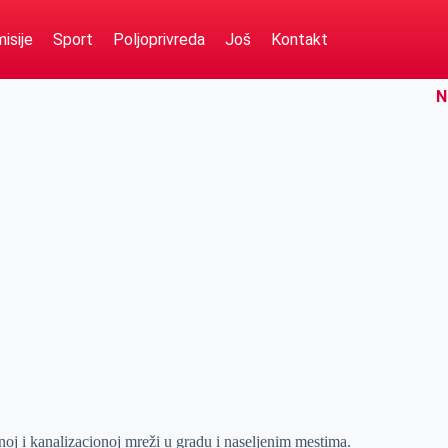
isije
Sport
Poljoprivreda
Još
Kontakt
N
oj i kanalizacionoj mreži u gradu i naseljenim mestima.