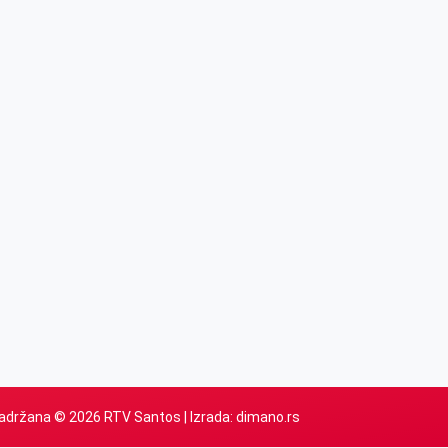
adržana © 2026 RTV Santos | Izrada:
dimano.rs