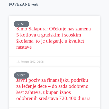
POVEZANE vesti
VESTI
Simo Salapura: Očekuje nas zamena
5 kotlova u gradskim i seoskim
školama, to je ulaganje u kvalitet
nastave
18. februar 2022.
20:06
VESTI
Javni poziv za finansijsku podršku
za lečenje dece – do sada odobreno
šest zahteva, ukupan iznos
odobrenih sredstava 720.400 dinara