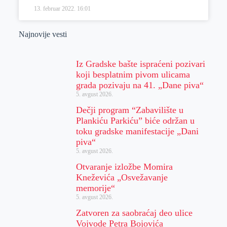
13. februar 2022.
16:01
Najnovije vesti
Iz Gradske bašte ispraćeni pozivari
koji besplatnim pivom ulicama
grada pozivaju na 41. „Dane piva“
5. avgust 2026.
Dečji program “Zabavilište u
Plankiću Parkiću” biće održan u
toku gradske manifestacije „Dani
piva“
5. avgust 2026.
Otvaranje izložbe Momira
Kneževića „Osvežavanje
memorije“
5. avgust 2026.
Zatvoren za saobraćaj deo ulice
Vojvode Petra Bojovića