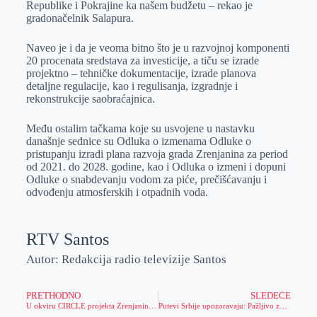
Republike i Pokrajine ka našem budžetu – rekao je
gradonačelnik Salapura.
Naveo je i da je veoma bitno što je u razvojnoj komponenti
20 procenata sredstava za investicije, a tiču se izrade
projektno – tehničke dokumentacije, izrade planova
detaljne regulacije, kao i regulisanja, izgradnje i
rekonstrukcije saobraćajnica.
Među ostalim tačkama koje su usvojene u nastavku
današnje sednice su Odluka o izmenama Odluke o
pristupanju izradi plana razvoja grada Zrenjanina za period
od 2021. do 2028. godine, kao i Odluka o izmeni i dopuni
Odluke o snabdevanju vodom za piće, prečišćavanju i
odvođenju atmosferskih i otpadnih voda.
RTV Santos
Autor: Redakcija radio televizije Santos
PRETHODNO
SLEDEĆE
U okviru CIRCLE projekta Zrenjaninu obezbeđena oprema za odlaganje elektronskog i električnog otpada
Putevi Srbije upozoravaju: Pažljivo zbog vremenskih uslova i pojačanog intenziteta saobraćaja za Sv. Nikolu