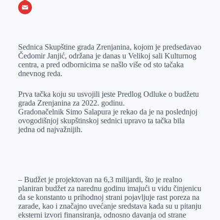
o
e
k
b
h
X
o
n
e
e
a
E
k
g
d
r
t
m
Sednica Skupštine grada Zrenjanina, kojom je predsedavao
e
I
s
a
Čedomir Janjić, održana je danas u Velikoj sali Kulturnog
r
n
A
i
centra, a pred odbornicima se našlo više od sto tačaka
dnevnog reda.
p
l
p
Prva tačka koju su usvojili jeste Predlog Odluke o budžetu
grada Zrenjanina za 2022. godinu.
Gradonačelnik Simo Salapura je rekao da je na poslednjoj
ovogodišnjoj skupštinskoj sednici upravo ta tačka bila
jedna od najvažnijih.
– Budžet je projektovan na 6,3 milijardi, što je realno
planiran budžet za narednu godinu imajući u vidu činjenicu
da se konstanto u prihodnoj strani pojavljuje rast poreza na
zarade, kao i značajno uvećanje sredstava kada su u pitanju
eksterni izvori finansiranja, odnosno davanja od strane