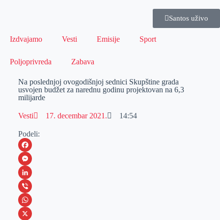
Santos uživo
Izdvajamo
Vesti
Emisije
Sport
Poljoprivreda
Zabava
Na poslednjoj ovogodišnjoj sednici Skupštine grada
usvojen budžet za narednu godinu projektovan na 6,3
milijarde
Vesti
17. decembar 2021.
14:54
Podeli:
F
a
M
c
e
L
e
s
i
V
b
s
n
i
W