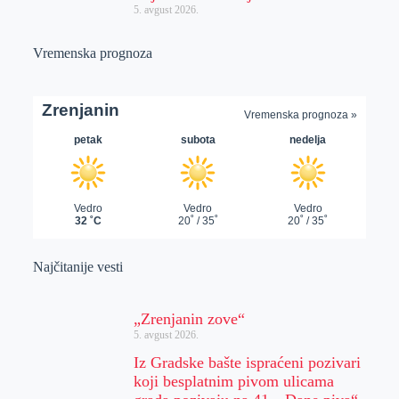
5. avgust 2026.
Vremenska prognoza
Najčitanije vesti
„Zrenjanin zove“
5. avgust 2026.
Iz Gradske bašte ispraćeni pozivari
koji besplatnim pivom ulicama