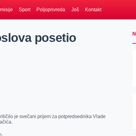
misije
Sport
Poljoprivreda
Još
Kontakt
oslova posetio
N
iličilo je svečani prijem za potpredsednika Vlade
ačića.
m.