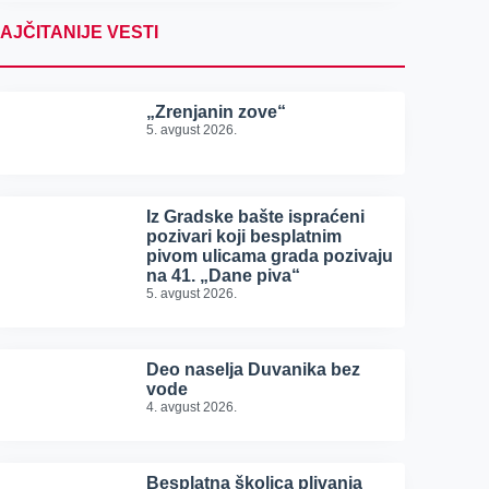
AJČITANIJE VESTI
„Zrenjanin zove“
5. avgust 2026.
Iz Gradske bašte ispraćeni
pozivari koji besplatnim
pivom ulicama grada pozivaju
na 41. „Dane piva“
5. avgust 2026.
Deo naselja Duvanika bez
vode
4. avgust 2026.
Besplatna školica plivanja