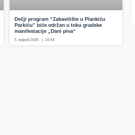
Dečji program “Zabavilište u Plankiću
Parkiću” biće održan u toku gradske
manifestacije „Dani piva“
5. avgust 2026.
10:44