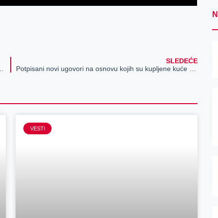
N
SLEDEĆE
okalna atmosfera izmamiti osmeh na lice: Okrug Laišan grada Jentaja stvara ekosistem seoskog turizma
Potpisani novi ugovori na osnovu kojih su kupljene kuće na selu sa okućnicom
VESTI