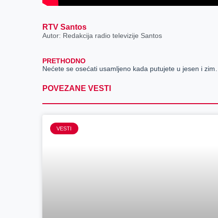
RTV Santos
Autor: Redakcija radio televizije Santos
PRETHODNO
Nećete se osećati usamljeno kada putujete u jesen i zimu, dok će Vam l
POVEZANE VESTI
VESTI