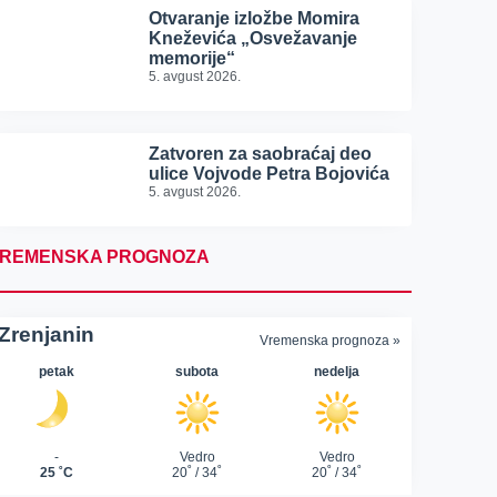
Otvaranje izložbe Momira
Kneževića „Osvežavanje
memorije“
5. avgust 2026.
Zatvoren za saobraćaj deo
ulice Vojvode Petra Bojovića
5. avgust 2026.
REMENSKA PROGNOZA