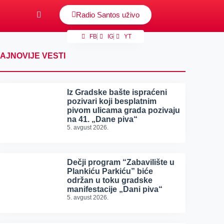
Radio Santos uživo
FB
IG
YT
AJNOVIJE VESTI
Iz Gradske bašte ispraćeni
pozivari koji besplatnim
pivom ulicama grada pozivaju
na 41. „Dane piva“
5. avgust 2026.
Dečji program “Zabavilište u
Plankiću Parkiću” biće
održan u toku gradske
manifestacije „Dani piva“
5. avgust 2026.