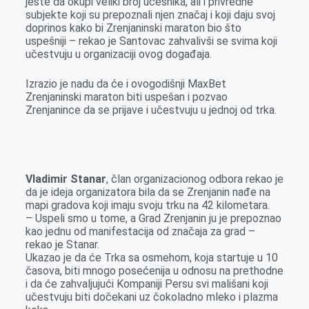
jeste da okupi veliki broj učesnika, ali i privredne
subjekte koji su prepoznali njen značaj i koji daju svoj
doprinos kako bi Zrenjaninski maraton bio što
uspešniji – rekao je Santovac zahvalivši se svima koji
učestvuju u organizaciji ovog događaja.
Izrazio je nadu da će i ovogodišnji MaxBet
Zrenjaninski maraton biti uspešan i pozvao
Zrenjanince da se prijave i učestvuju u jednoj od trka.
Vladimir Stanar
, član organizacionog odbora rekao je
da je ideja organizatora bila da se Zrenjanin nađe na
mapi gradova koji imaju svoju trku na 42 kilometara.
– Uspeli smo u tome, a Grad Zrenjanin ju je prepoznao
kao jednu od manifestacija od značaja za grad –
rekao je Stanar.
Ukazao je da će Trka sa osmehom, koja startuje u 10
časova, biti mnogo posećenija u odnosu na prethodne
i da će zahvaljujući Kompaniji Persu svi mališani koji
učestvuju biti dočekani uz čokoladno mleko i plazma