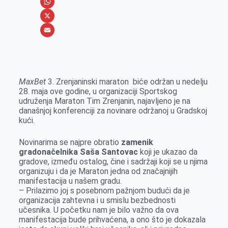
e
s
i
V
b
s
n
i
W
o
e
k
b
h
X
o
n
e
e
a
E
k
g
d
r
t
m
e
I
s
a
MaxBet
3. Zrenjaninski maraton biće održan u nedelju
r
n
A
i
28. maja ove godine, u organizaciji Sportskog
udruženja Maraton Tim Zrenjanin, najavljeno je na
p
l
današnjoj konferenciji za novinare održanoj u Gradskoj
p
kući.
Novinarima se najpre obratio
zamenik
gradonačelnika Saša Santovac
koji je ukazao da
gradove, između ostalog, čine i sadržaji koji se u njima
organizuju i da je Maraton jedna od značajnijih
manifestacija u našem gradu.
– Prilazimo joj s posebnom pažnjom budući da je
organizacija zahtevna i u smislu bezbednosti
učesnika. U početku nam je bilo važno da ova
manifestacija bude prihvaćena, a ono što je dokazala