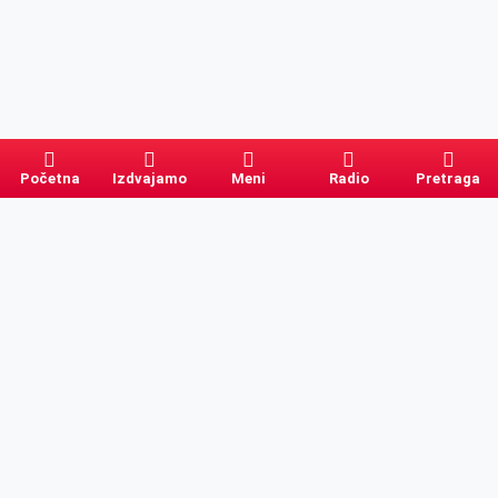
Početna
Izdvajamo
Meni
Radio
Pretraga
Pretraga
Kategorije
Ostalo
Naslovna
Izdvajamo