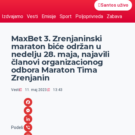
Santos uživo
Izdvajamo
Vesti
Emisije
Sport
Poljoprivreda
Zabava
MaxBet 3. Zrenjaninski
maraton biće održan u
nedelju 28. maja, najavili
članovi organizacionog
odbora Maraton Tima
Zrenjanin
Vesti
11. maj 2023.
13:43
F
a
M
c
e
L
Podeli: