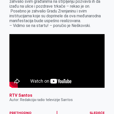
zahvalio svim građanima na strpljenju pozvavši ih da
izađu na ulice i pozdrave trkače – rekao je on.
Posebno je zahvalio Gradu Zrenjaninu i svim
institucijama koje su doprinele da ova međunarodna
manifestacija bude uspešno realizovana.
– Vidimo se na startu! – poručio je Neškovski.
RTV Santos
Autor: Redakcija radio televizije Santos
PRETHODNO
SLEDEĆE