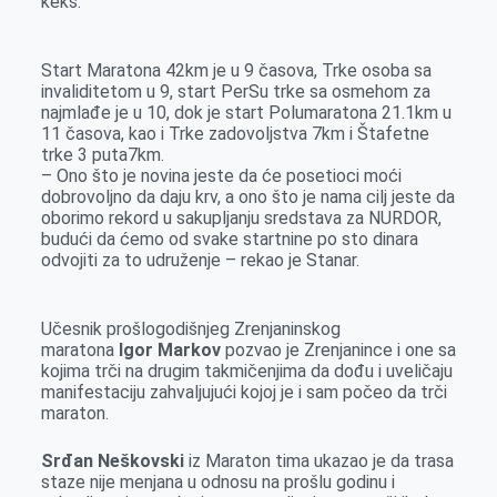
keks.
Start Maratona 42km je u 9 časova, Trke osoba sa
invaliditetom u 9, start PerSu trke sa osmehom za
najmlađe je u 10, dok je start Polumaratona 21.1km u
11 časova, kao i Trke zadovoljstva 7km i Štafetne
trke 3 puta7km.
– Ono što je novina jeste da će posetioci moći
dobrovoljno da daju krv, a ono što je nama cilj jeste da
oborimo rekord u sakupljanju sredstava za NURDOR,
budući da ćemo od svake startnine po sto dinara
odvojiti za to udruženje – rekao je Stanar.
Učesnik prošlogodišnjeg Zrenjaninskog
maratona
Igor Markov
pozvao je Zrenjanince i one sa
kojima trči na drugim takmičenjima da dođu i uveličaju
manifestaciju zahvaljujući kojoj je i sam počeo da trči
maraton.
Srđan Neškovski
iz Maraton tima ukazao je da trasa
staze nije menjana u odnosu na prošlu godinu i