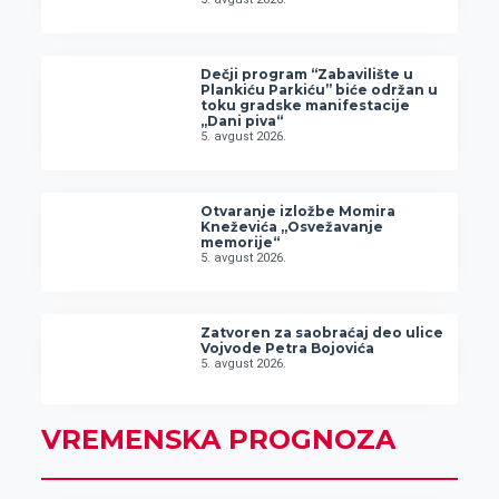
Dečji program “Zabavilište u
Plankiću Parkiću” biće održan u
toku gradske manifestacije
„Dani piva“
5. avgust 2026.
Otvaranje izložbe Momira
Kneževića „Osvežavanje
memorije“
5. avgust 2026.
Zatvoren za saobraćaj deo ulice
Vojvode Petra Bojovića
5. avgust 2026.
VREMENSKA PROGNOZA