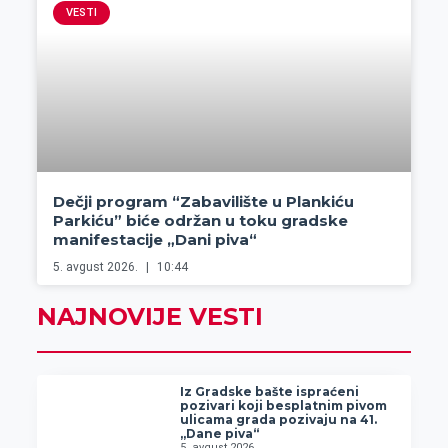
VESTI
Dečji program “Zabavilište u Plankiću
Parkiću” biće održan u toku gradske
manifestacije „Dani piva“
5. avgust 2026.
10:44
NAJNOVIJE VESTI
Iz Gradske bašte ispraćeni
pozivari koji besplatnim pivom
ulicama grada pozivaju na 41.
„Dane piva“
5. avgust 2026.