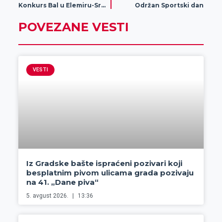
Konkurs Bal u Elemiru-Sremčevi dani
Održan Sportski dan
POVEZANE VESTI
VESTI
Iz Gradske bašte ispraćeni pozivari koji
besplatnim pivom ulicama grada pozivaju
na 41. „Dane piva“
5. avgust 2026.
13:36