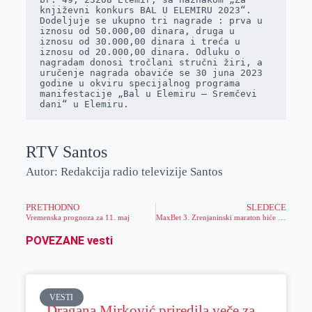
književni konkurs BAL U ELEMIRU 2023“.

Dodeljuje se ukupno tri nagrade : prva u 
iznosu od 50.000,00 dinara, druga u 
iznosu od 30.000,00 dinara i treća u 
iznosu od 20.000,00 dinara. Odluku o 
nagradam donosi tročlani stručni žiri, a 
uručenje nagrada obaviće se 30 juna 2023 
godine u okviru specijalnog programa 
manifestacije „Bal u Elemiru – Sremčevi 
dani“ u Elemiru.
RTV Santos
Autor: Redakcija radio televizije Santos
PRETHODNO
SLEDEĆE
Vremenska prognoza za 11. maj
MaxBet 3. Zrenjaninski maraton biće održan u nedelju 28. maja, najavili članovi organizacionog odbora Maraton Tima Zrenjanin
POVEZANE vesti
VESTI
Dragana Mirković priredila veče za