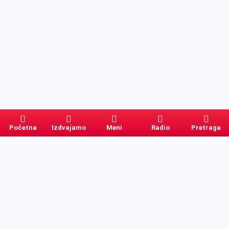
Početna
Izdvajamo
Meni
Radio
Pretraga
Pretraga
Kategorije