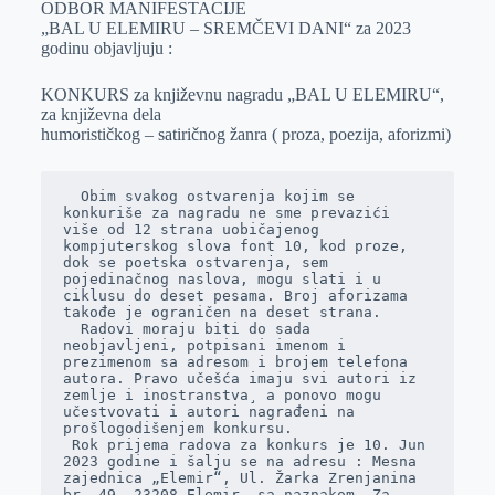
ODBOR MANIFESTACIJE
r
n
A
i
„BAL U ELEMIRU – SREMČEVI DANI“ za 2023
godinu objavljuju :
p
l
p
KONKURS za književnu nagradu „BAL U ELEMIRU“,
za književna dela
humorističkog – satiričnog žanra ( proza, poezija, aforizmi)
  Obim svakog ostvarenja kojim se 
konkuriše za nagradu ne sme prevazići 
više od 12 strana uobičajenog 
kompjuterskog slova font 10, kod proze, 
dok se poetska ostvarenja, sem 
pojedinačnog naslova, mogu slati i u 
ciklusu do deset pesama. Broj aforizama 
takođe je ograničen na deset strana.

  Radovi moraju biti do sada 
neobjavljeni, potpisani imenom i 
prezimenom sa adresom i brojem telefona 
autora. Pravo učešća imaju svi autori iz 
zemlje i inostranstva¸ a ponovo mogu 
učestvovati i autori nagrađeni na 
prošlogodišenjem konkursu.

 Rok prijema radova za konkurs je 10. Jun 
2023 godine i šalju se na adresu : Mesna 
zajednica „Elemir“, Ul. Žarka Zrenjanina 
br. 49, 23208 Elemir, sa naznakom „Za 