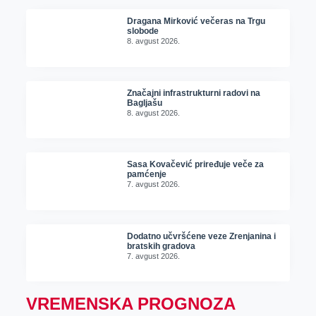
Dragana Mirković večeras na Trgu
slobode
8. avgust 2026.
Značajni infrastrukturni radovi na
Bagljašu
8. avgust 2026.
Sasa Kovačević priređuje veče za
pamćenje
7. avgust 2026.
Dodatno učvršćene veze Zrenjanina i
bratskih gradova
7. avgust 2026.
VREMENSKA PROGNOZA