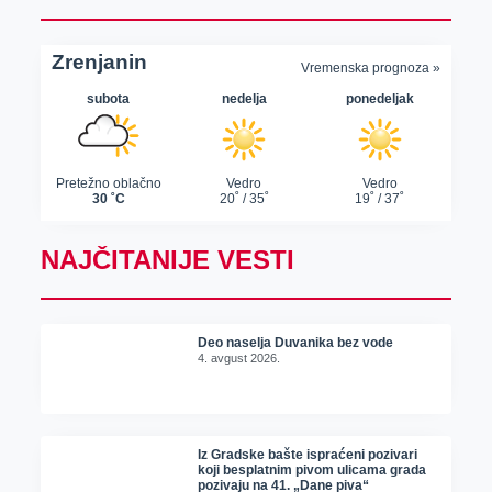
NAJČITANIJE VESTI
Deo naselja Duvanika bez vode
4. avgust 2026.
Iz Gradske bašte ispraćeni pozivari
koji besplatnim pivom ulicama grada
pozivaju na 41. „Dane piva“