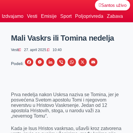
Santos uživo
Izdvajamo
Vesti
Emisije
Sport
Poljoprivreda
Zabava
Mali Vaskrs ili Tomina nedelja
Vesti
27. april 2025.
10:40
F
M
L
V
W
X
E
Podeli:
a
e
i
i
h
m
c
s
n
b
a
a
e
s
k
e
t
i
Prva nedelja nakon Uskrsa naziva se Tomina, jer je
b
e
e
r
s
l
posvećena Svetom apostolu Tomi i njegovom
o
n
d
A
neverstvu u Hristovo Vaskrsenje. Jedan od 12
apostola Hristovih, stoga, u narodu važi za
o
g
I
p
„nevernog Tomu“.
k
e
n
p
Kada je Isus Hristos vaskrsao, ušavši kroz zatvorena
r