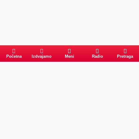
Početna
Izdvajamo
Meni
Radio
Pretraga
Pretraga
Kategorije
Ostalo
Naslovna