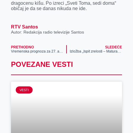
dragocenu kišu. Po izreci „Sveti Toma, sedi doma“
običaj je da se danas nikuda ne ide.
RTV Santos
Autor: Redakcija radio televizije Santos
PRETHODNO
SLEDEĆE
Vremenska prognoza za 27. april
Izložba „Ispit zrelosti – Maturanti vojvođanskih gimnazija od polovine 19. veka do 60-ih godina 20. veka“
POVEZANE VESTI
VESTI