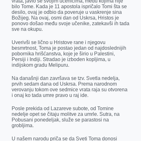
vrata, javio se svojim učenicima, među kojima nije
bilo Tome. Kada je 11 apostola ispričalo Tomi šta se
desilo, ovaj je odbio da poveruje u vaskrenje sina
Božijeg. Na ovaj, osmi dan od Uskrsa, Hristos je
ponovo došao među svoje učenike, zatekavši ih tada
sve na okupu.
Uverivši se lično u Hristove rane i njegovu
besmrtnost, Toma je postao jedan od najdoslednijih
pobornika hrišćanstva, koje je širio u Palestini,
Persiji i Indiji. Stradao je izboden kopljima, u
indijskom gradu Melipuru.
Na današnji dan završava se tzv. Svetla nedelja,
prvih sedam dana od Uskrsa. Prema narodnom
verovanju tokom ove sedmice vrata raja su otvorena
i onaj ko tada umre pravo u raj ide.
Posle prekida od Lazareve subote, od Tomine
nedelje opet se čitaju molitve za umrle. Sutra, na
Pobusani ponedeljak, služe se parastosi na
grobljima.
U našem narodu priča se da Sveti Toma donosi