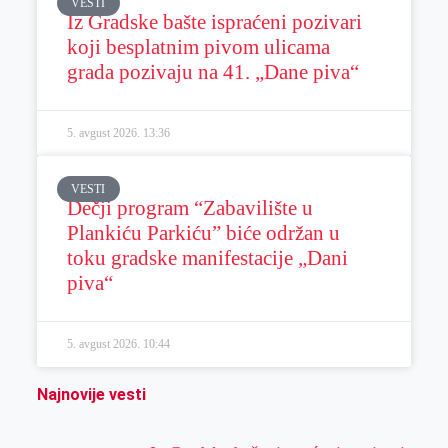
VESTI
Iz Gradske bašte ispraćeni pozivari
koji besplatnim pivom ulicama
grada pozivaju na 41. „Dane piva“
5. avgust 2026.
13:36
VESTI
Dečji program “Zabavilište u
Plankiću Parkiću” biće održan u
toku gradske manifestacije „Dani
piva“
5. avgust 2026.
10:44
Najnovije vesti