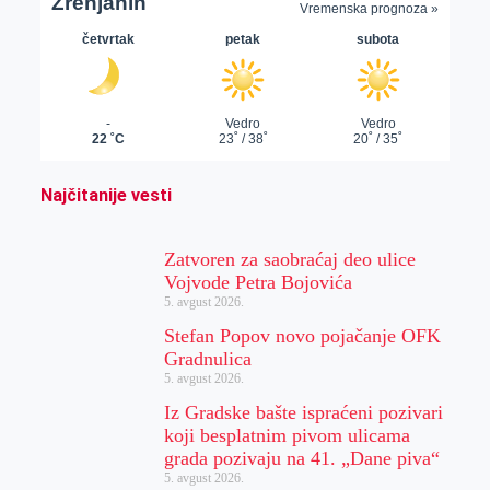
Najčitanije vesti
Zatvoren za saobraćaj deo ulice
Vojvode Petra Bojovića
5. avgust 2026.
Stefan Popov novo pojačanje OFK
Gradnulica
5. avgust 2026.
Iz Gradske bašte ispraćeni pozivari
koji besplatnim pivom ulicama
grada pozivaju na 41. „Dane piva“
5. avgust 2026.