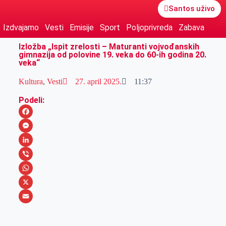
Santos uživo
Izdvajamo
Vesti
Emisije
Sport
Poljoprivreda
Zabava
Izložba „Ispit zrelosti – Maturanti vojvođanskih
gimnazija od polovine 19. veka do 60-ih godina 20.
veka“
Kultura
,
Vesti
27. april 2025.
11:37
Podeli:
F
a
M
c
e
L
e
s
i
V
b
s
n
i
W
o
e
k
b
h
X
o
n
e
e
a
E
k
g
d
r
t
m