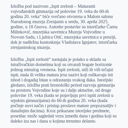
Izložba pod nazivom „Ispit zrelosti – Maturanti
e
I
s
a
vojvođanskih gimnazija od polovine 19. veka do 60-ih
r
n
A
i
godina 20. veka“ biće svečano otvorena u Malom salonu
Narodonog muzeja Zrenjanin u sredu, 30. aprila 2025.
p
l
godine, u 18 časova. Autorke postavke su istoričarke Čarna
p
Milinković, muzejska savetnica Muzeja Vojvodine u
Novom Sadu, i Ljubica Otić, muzejska savetnica u penziji,
dok je nadležna kustoskinja Vladislava Ignjatov, istoričarka
zrenjaninskog muzeja.
Izložba „Ispit zrelosti“ nastajala je polako u skladu sa
istraživačkim dometima koji su otvarali bogate horizonte
jednog minulog vremena. Ispit zrelosti, niži ili viši tečajni
ispit, mala ili velika matura jesu nazivi koji oslikavaju isti
ishod i događaj bitan u odrastanju svakog đaka. Istorijski
gledano, izložba prati hronološki period razvoja gimnazija
na prostoru Vojvodine koje su i dalјe aktuelne, od druge
polovine 19. veka (kada se pojavlјuju prvi ispiti zrelosti u
srpskim gimnazijama) do 60-ih godina 20. veka (kada
počinje novi način i pristup proslave mature prepoznatlјiv i
današnjim đacima). Kroz prikazane istorijske predmete,
posetilac može sagledati vezu između dana i godina koji su
daleko iza nas i dana u kojima trenutno delamo.