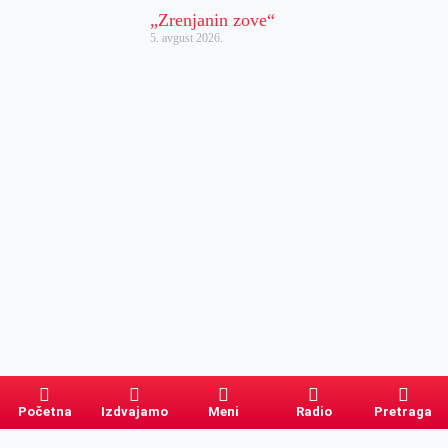
„Zrenjanin zove“
5. avgust 2026.
Početna
Izdvajamo
Meni
Radio
Pretraga
Pretraga