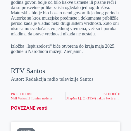
godina govori bolјe od bilo kakve usmene ili pisane reči i
da su prosvetne prilike zaista ogledalo jednog društva.
Maturski tablo je bio i ostao nemi govornik jednog perioda.
Autorke su kroz muzejske predmete i dokumenta približile
period kada je vladao neki drugi sistem vrednosti. Zato oni
nisu samo svedočanstvo jednog vremena, već su i poruka
mladima da prave vrednosti nikada ne nestaju.
Izložba „Ispit zrelosti“ biće otvorena do kraja maja 2025.
godine u Narodnom muzeju Zrenjanin.
RTV Santos
Autor: Redakcija radio televizije Santos
PRETHODNO
SLEDEĆE
Mali Vaskrs ili Tomina nedelja
Uhapšen Lj. Ć. (1954) nakon što je automobilom usmrtio vozača motora
POVEZANE vesti