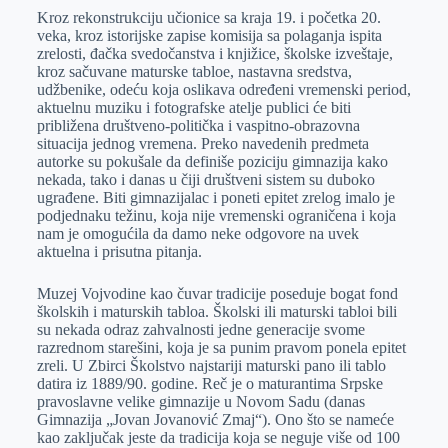
Kroz rekonstrukciju učionice sa kraja 19. i početka 20.
veka, kroz istorijske zapise komisija sa polaganja ispita
zrelosti, đačka svedočanstva i knjižice, školske izveštaje,
kroz sačuvane maturske tabloe, nastavna sredstva,
udžbenike, odeću koja oslikava određeni vremenski period,
aktuelnu muziku i fotografske atelјe publici će biti
približena društveno-politička i vaspitno-obrazovna
situacija jednog vremena. Preko navedenih predmeta
autorke su pokušale da definiše poziciju gimnazija kako
nekada, tako i danas u čiji društveni sistem su duboko
ugrađene. Biti gimnazijalac i poneti epitet zrelog imalo je
podjednaku težinu, koja nije vremenski ograničena i koja
nam je omogućila da damo neke odgovore na uvek
aktuelna i prisutna pitanja.
Muzej Vojvodine kao čuvar tradicije poseduje bogat fond
školskih i maturskih tabloa. Školski ili maturski tabloi bili
su nekada odraz zahvalnosti jedne generacije svome
razrednom starešini, koja je sa punim pravom ponela epitet
zreli. U Zbirci Školstvo najstariji maturski pano ili tablo
datira iz 1889/90. godine. Reč je o maturantima Srpske
pravoslavne velike gimnazije u Novom Sadu (danas
Gimnazija „Jovan Jovanović Zmaj“). Ono što se nameće
kao zaklјučak jeste da tradicija koja se neguje više od 100