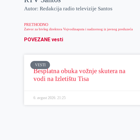
Autor: Redakcija radio televizije Santos
PRETHODNO
Zatvor za bivšeg direktora Vojvodinaputa i nadzornog iz javnog preduzeća
POVEZANE vesti
VESTI
Besplatna obuka vožnje skutera na
vodi na Izletištu Tisa
6. avgust 2026.
21:25