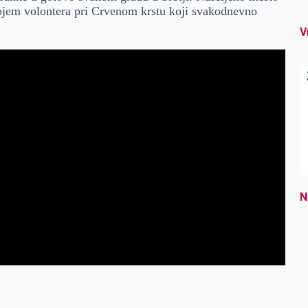
rojem volontera pri Crvenom krstu koji svakodnevno
V
N