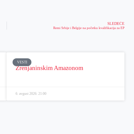
SLEDEĆE
Remi Srbije i Belgije na početku kvalifikacija za EP
VESTI
Zrenjaninskim Amazonom
6. avgust 2026.
21:00