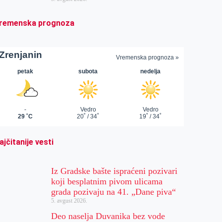
remenska prognoza
ajčitanije vesti
Iz Gradske bašte ispraćeni pozivari
koji besplatnim pivom ulicama
grada pozivaju na 41. „Dane piva“
5. avgust 2026.
Deo naselja Duvanika bez vode