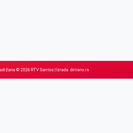
adržana © 2026 RTV Santos | Izrada:
dimano.rs