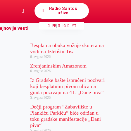
Radio Santos
uživo
FB
IG
YT
ajnovije vesti
Besplatna obuka vožnje skutera na
vodi na Izletištu Tisa
6. avgust 2026.
Zrenjaninskim Amazonom
6. avgust 2026.
Iz Gradske bašte ispraćeni pozivari
koji besplatnim pivom ulicama
grada pozivaju na 41. „Dane piva“
5. avgust 2026.
Dečji program “Zabavilište u
Plankiću Parkiću” biće održan u
toku gradske manifestacije „Dani
piva“
5. avgust 2026.