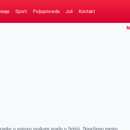
isije
Sport
Poljoprivreda
Još
Kontakt
N
granke u gotovo svakom gradu u Srbiji. Naseljeno mesto