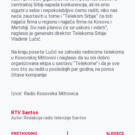
centralnoj Srbiji napada konkurencija, ali mi smo
sigurni u sebe i nepokolebljivo ćemo raditi, niko nas
neće zaustaviti u tome i “Telekom Srbije” će biti
najjača firma u regionu i najjača firma na Kosovu i
Metohiji. Svi naši planovi će se uskoro i videti”,
naglasio je generalni direktor Telekoma Srbije
Vladimir Lučić.
Na kraju posete Lučić se zahvalio radnicima telekoma
u Kosovskoj Mitrovici i naglasio da su oni dobro
organizovana ekipa u sastavu “Telekoma” i da je sve
ovo što su radili u poslednjih par godina, na ponos
čitave kompanije.
Izvor: Radio Kosovska Mitrovica
RTV Santos
Autor: Redakcija radio televizije Santos
PRETHODNO
SLEDEĆE