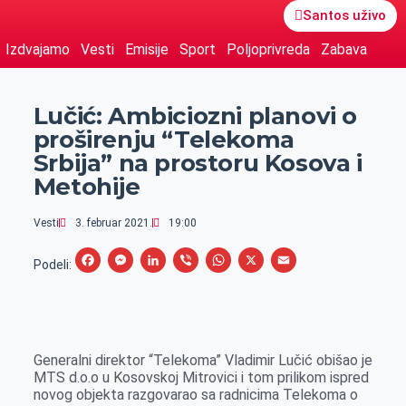
Santos uživo
Izdvajamo
Vesti
Emisije
Sport
Poljoprivreda
Zabava
Lučić: Ambiciozni planovi o
proširenju “Telekoma
Srbija” na prostoru Kosova i
Metohije
Vesti
3. februar 2021.
19:00
F
M
L
V
W
X
E
Podeli:
a
e
i
i
h
m
c
s
n
b
a
a
e
s
k
e
t
i
Generalni direktor “Telekoma” Vladimir Lučić obišao je
b
e
e
r
s
l
MTS d.o.o u Kosovskoj Mitrovici i tom prilikom ispred
o
n
d
A
novog objekta razgovarao sa radnicima Telekoma o