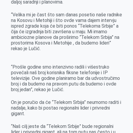
daljoj saradnji i planovima.
o
g
I
p
k
e
n
p
“Velika mi je čast što sam danas posetio naše radnike
r
na Kosovu i Metohiji i što ovde vama dajem intervju
ispred zgrade koja će biti ponos “Telekoma Srbije” a
čija će izgradnja biti završena u maju. Mi imamo
ambiciozne planove da proširimo “Telekom Srbija” na
prostorima Kosova i Metohije , da budemo lideri”
rekao je Lučić.
“Prošle godine smo intenzivno radili i višestruko
povećali naš broj korisnika fiksne telefonije i IP
televizije. Ove godine planiramo bar da udvostručimo
broj i da budemo na pravom putu da budemo i ovde
broj jedan”, rekao je Lučić.
On je poručio da će “Telekom Srbija” neumorno raditi i
nadalje, kako bi postao regionalni lider i privredni
gigant.
“Naš cilj jeste da “Telekom Srbije” bude regionalni
lider i privredni gigant, ali na tom putu nas često i u