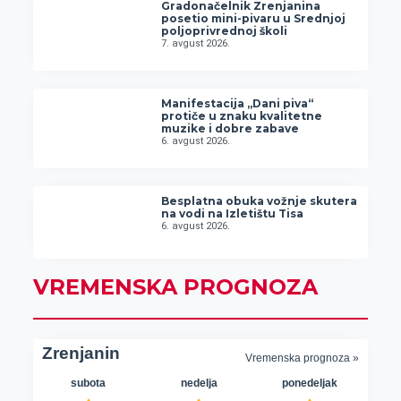
Gradonačelnik Zrenjanina
posetio mini-pivaru u Srednjoj
poljoprivrednoj školi
7. avgust 2026.
Manifestacija „Dani piva“
protiče u znaku kvalitetne
muzike i dobre zabave
6. avgust 2026.
Besplatna obuka vožnje skutera
na vodi na Izletištu Tisa
6. avgust 2026.
VREMENSKA PROGNOZA