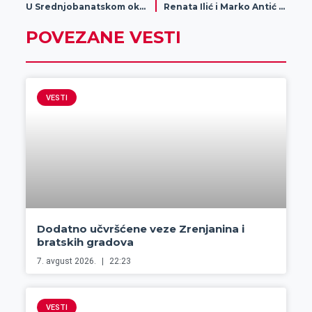
U Srednjobanatskom okrugu 592 osobe zaražene virusom kovid 19
Renata Ilić i Marko Antić dobitnici nagrade „Dobročinitelj godine solidarnosti i saradnje“
POVEZANE VESTI
VESTI
Dodatno učvršćene veze Zrenjanina i
bratskih gradova
7. avgust 2026.
22:23
VESTI