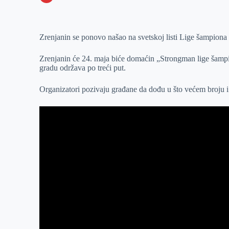
o
n
e
e
a
E
k
g
d
r
t
m
Zrenjanin se ponovo našao na svetskoj listi Lige šamp
e
I
s
a
r
n
A
i
Zrenjanin će 24. maja biće domaćin „Strongman lige šampio
p
l
gradu održava po treći put.
p
Organizatori pozivaju građane da dođu u što većem broju i