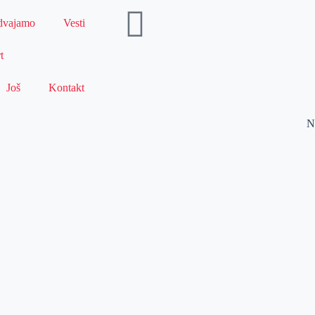
dvajamo
Vesti
t
Još
Kontakt
N