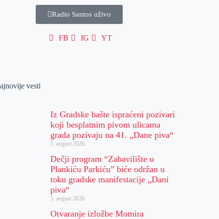
Radio Santos uživo
FB
IG
YT
ajnovije vesti
Iz Gradske bašte ispraćeni pozivari
koji besplatnim pivom ulicama
grada pozivaju na 41. „Dane piva“
5. avgust 2026.
Dečji program “Zabavilište u
Plankiću Parkiću” biće održan u
toku gradske manifestacije „Dani
piva“
5. avgust 2026.
Otvaranje izložbe Momira