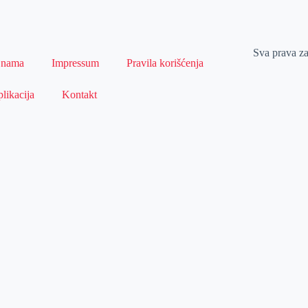
Sva prava z
 nama
Impressum
Pravila korišćenja
likacija
Kontakt
Naslovna
Izdvajamo