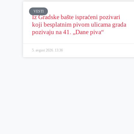
VESTI
Iz Gradske bašte ispraćeni pozivari
koji besplatnim pivom ulicama grada
pozivaju na 41. „Dane piva“
5. avgust 2026.
13:36