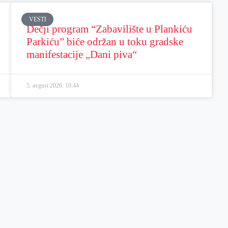
VESTI
Dečji program “Zabavilište u Plankiću
Parkiću” biće održan u toku gradske
manifestacije „Dani piva“
5. avgust 2026.
10:44