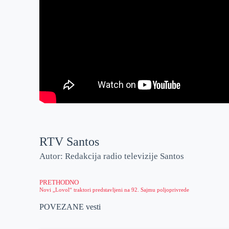
RTV Santos
Autor: Redakcija radio televizije Santos
PRETHODNO
Novi „Lovol“ traktori predstavljeni na 92. Sajmu poljoprivrede
POVEZANE vesti