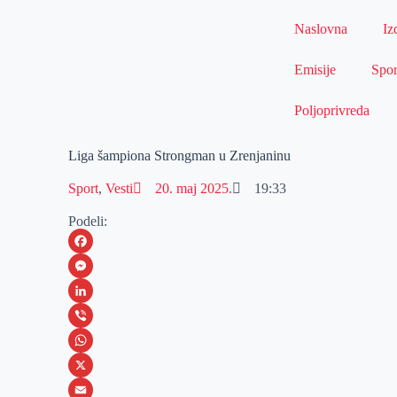
Naslovna
Iz
Emisije
Spor
Poljoprivreda
Liga šampiona Strongman u Zrenjaninu
Sport
,
Vesti
20. maj 2025.
19:33
Podeli:
F
a
M
c
e
L
e
s
i
V
b
s
n
i
W
o
e
k
b
h
X