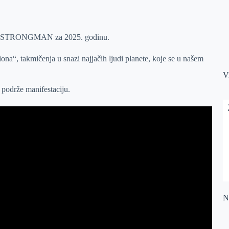
iona STRONGMAN za 2025. godinu.
na“, takmičenja u snazi najjačih ljudi planete, koje se u našem
V
 podrže manifestaciju.
Na