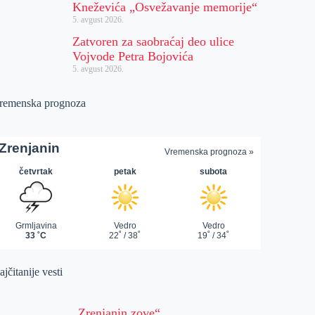
Kneževića „Osvežavanje memorije“
5. avgust 2026.
Zatvoren za saobraćaj deo ulice
Vojvode Petra Bojovića
5. avgust 2026.
remenska prognoza
jčitanije vesti
„Zrenjanin zove“