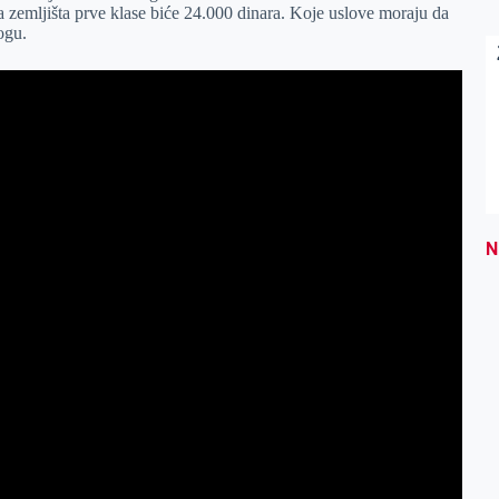
zemljišta prve klase biće 24.000 dinara. Koje uslove moraju da
ogu.
N