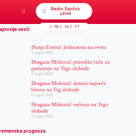
Radio Santos
uživo
FB
IG
YT
ajnovije vesti
Dunja Eremić jedanaesta na svetu
9. avgust 2026.
Dragana Mirković priredila veče za
pamćenje na Trgu slobode
9. avgust 2026.
Dragana Mirković donosi najveće
hitove na Trg slobode
8. avgust 2026.
Dragana Mirković večeras na Trgu
slobode
8. avgust 2026.
remenska prognoza