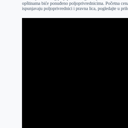
opštinama biće ponuđeno poljoprivrednicima. Početna cena 
r
n
A
i
ispunjavaju poljoprivrednici i pravna lica, pogledajte u pril
p
l
p