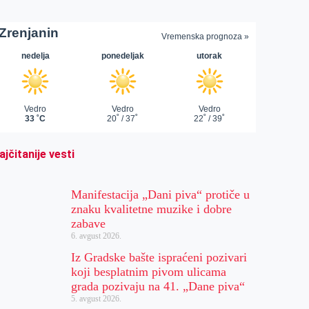
ajčitanije vesti
Manifestacija „Dani piva“ protiče u
znaku kvalitetne muzike i dobre
zabave
6. avgust 2026.
Iz Gradske bašte ispraćeni pozivari
koji besplatnim pivom ulicama
grada pozivaju na 41. „Dane piva“
5. avgust 2026.