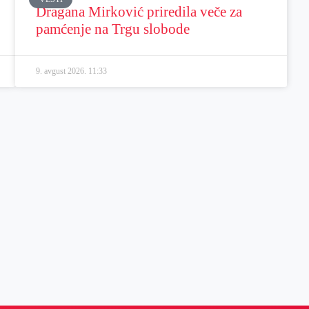
Dragana Mirković priredila veče za
pamćenje na Trgu slobode
9. avgust 2026.
11:33