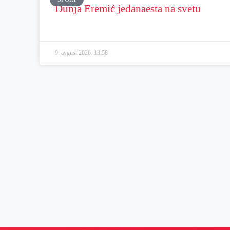
Dunja Eremić jedanaesta na svetu
9. avgust 2026.
13:58