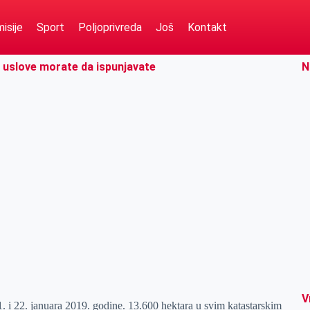
isije
Sport
Poljoprivreda
Još
Kontakt
ve uslove morate da ispunjavate
N
V
1. i 22. januara 2019. godine. 13.600 hektara u svim katastarskim