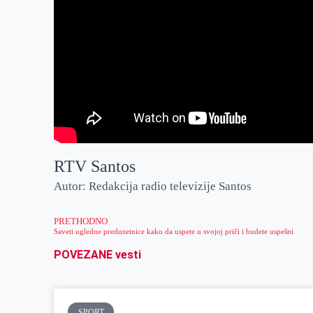
RTV Santos
Autor: Redakcija radio televizije Santos
PRETHODNO
Saveti ugledne preduzetnice kako da uspete u svojoj priči i budete uspešni
POVEZANE vesti
SPORT