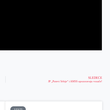
SLEDEĆE
JP „Putevi Srbije“ i AMSS upozoravaju vozače!
VESTI