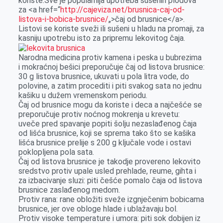
koriste.Sve je popularnija upotreba sušenih plodova
za <a href=“
http://cajeviza.net/
brusnica-caj-od-
listova-i-
bobica-brusnice/
„>čaj od brusnice</a>.
Listovi se koriste sveži ili sušeni u hladu na promaji, za
kasniju upotrebu isto za pripremu lekovitog čaja.
Narodna medicina protiv kamena i peska u bubrezima
i mokraćnoj bešici preporučuje čaj od listova brusnice:
30 g listova brusnice, ukuvati u pola litra vode, do
polovine, a zatim procediti i piti svakog sata no jednu
kašiku u dužem vremenskom periodu.
Čaj od brusnice mogu da koriste i deca a najčešće se
preporučuje protiv noćnog mokrenja u krevetu:
uveče pred spavanje popiti šolju nezaslađenog čaja
od lišća brusnice, koji se sprema tako što se kašika
lišća brusnice prelije s 200 g ključale vode i ostavi
poklopljena pola sata.
Čaj od listova brusnice je takodje provereno lekovito
sredstvo protiv upale usled prehlade, reume, gihta i
za izbacivanje sluzi: piti češće pomalo čaja od listova
brusnice zaslađenog medom.
Protiv rana: rane obložiti sveže izgnječenim bobicama
brusnice, jer ove obloge hlade i ublažavaju bol.
Protiv visoke temperature i umora: piti sok dobijen iz