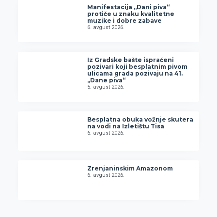
Manifestacija „Dani piva“
protiče u znaku kvalitetne
muzike i dobre zabave
6. avgust 2026.
Iz Gradske bašte ispraćeni
pozivari koji besplatnim pivom
ulicama grada pozivaju na 41.
„Dane piva“
5. avgust 2026.
Besplatna obuka vožnje skutera
na vodi na Izletištu Tisa
6. avgust 2026.
Zrenjaninskim Amazonom
6. avgust 2026.