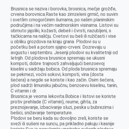
e
I
s
a
Brusnica se naziva i borovka, brosnica, mečje grožđe,
r
n
A
i
crvena borovnica.Raste kao zimzeleni grmić, no suvim
i svetlim crnogorčinim šumama, po našim planinskim
p
l
područjima i na većim nadmorskim visinama. Listovi su
p
obrnuto jajoliki, kožasti, debeli i čvrsti, nazubljeni, s
tačkicama na naličju. Cvetovi su beli ili ružičasti i vise
u obliku grozdova na kraju grana. Plodovi su u
početku beli a potom sjajno-crveni. Dozrevaju u
avgustu i septembru. Jesenji plodovi su kvalitetniji od
letnjih. Od plodova brusnice spremaju se ukusni
kompoti, dobre trajnosti zahvaljujući benzoevoj
kiselini u sadržaju bobica. Od ploda brusnica spremaju
se pekmezi, voćni sokovi, kompoti, vina (dosta
šećera) a negde se koriste i kao začin. Osim šećera,
plod sadrži limunsku jabučnu, benzoevu kiselinu, tanin,
C vitamin i dr.
Brusnica je veoma lekovita.Bobice i listovi se koriste
protiv prehlade (C vitamin), reume, gihta, za
preznojavanje, izbacivanje sluzi, peska u bubrezima i
bešici, snižavanje temperature.
Plodovi se beru kada su dovoljno zreli, koriste se
sveži ili sušeni na suncu, pa prikladno pakuju i kasnije