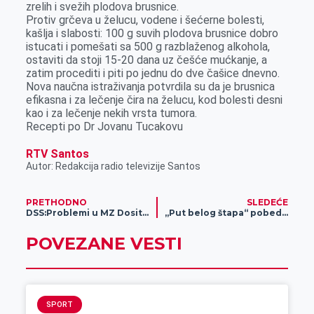
zrelih i svežih plodova brusnice.
Protiv grčeva u želucu, vodene i šećerne bolesti,
kašlja i slabosti: 100 g suvih plodova brusnice dobro
istucati i pomešati sa 500 g razblaženog alkohola,
ostaviti da stoji 15-20 dana uz češće mućkanje, a
zatim procediti i piti po jednu do dve čašice dnevno.
Nova naučna istraživanja potvrdila su da je brusnica
efikasna i za lečenje čira na želucu, kod bolesti desni
kao i za lečenje nekih vrsta tumora.
Recepti po Dr Jovanu Tucakovu
RTV Santos
Autor: Redakcija radio televizije Santos
PRETHODNO
SLEDEĆE
DSS:Problemi u MZ Dositej Obradović
„Put belog štapa“ pobednik Guarana izazova
POVEZANE VESTI
SPORT