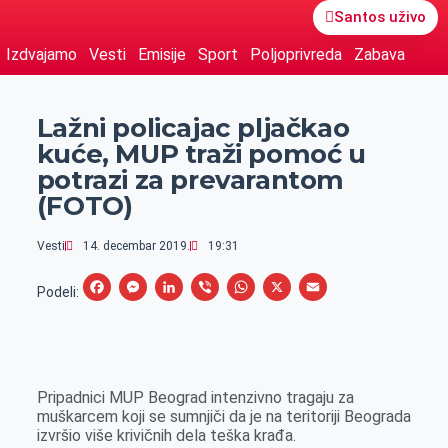
Santos uživo
Izdvajamo
Vesti
Emisije
Sport
Poljoprivreda
Zabava
Lažni policajac pljačkao
kuće, MUP traži pomoć u
potrazi za prevarantom
(FOTO)
Vesti
14. decembar 2019.
19:31
F
M
L
V
W
X
E
Podeli:
a
e
i
i
h
m
c
s
n
b
a
a
e
s
k
e
t
i
Pripadnici MUP Beograd intenzivno tragaju za
b
e
e
r
s
l
muškarcem koji se sumnjiči da je na teritoriji Beograda
o
n
d
A
izvršio više krivičnih dela teška krađa.