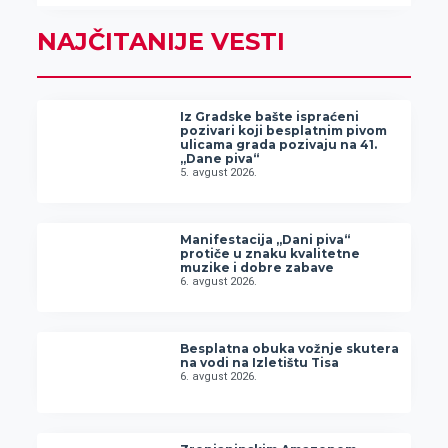
NAJČITANIJE VESTI
Iz Gradske bašte ispraćeni
pozivari koji besplatnim pivom
ulicama grada pozivaju na 41.
„Dane piva“
5. avgust 2026.
Manifestacija „Dani piva“
protiče u znaku kvalitetne
muzike i dobre zabave
6. avgust 2026.
Besplatna obuka vožnje skutera
na vodi na Izletištu Tisa
6. avgust 2026.