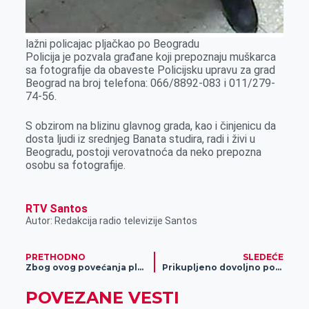
lažni policajac pljačkao po Beogradu
Policija je pozvala građane koji prepoznaju muškarca
sa fotografije da obaveste Policijsku upravu za grad
Beograd na broj telefona: 066/8892-083 i 011/279-
74-56.
S obzirom na blizinu glavnog grada, kao i činjenicu da
dosta ljudi iz srednjeg Banata studira, radi i živi u
Beogradu, postoji verovatnoća da neko prepozna
osobu sa fotografije.
RTV Santos
Autor: Redakcija radio televizije Santos
PRETHODNO
SLEDEĆE
Zbog ovog povećanja plata okončan je štrajk radnika Pošte
Prikupljeno dovoljno potpisa za ograničavanje rijalitija
POVEZANE VESTI