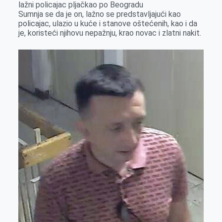
lažni policajac pljačkao po Beogradu
Sumnja se da je on, lažno se predstavljajući kao
policajac, ulazio u kuće i stanove oštećenih, kao i da
je, koristeći njihovu nepažnju, krao novac i zlatni nakit.