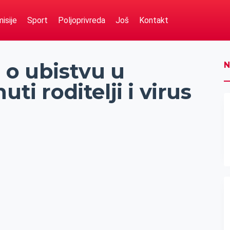
isije
Sport
Poljoprivreda
Još
Kontakt
 o ubistvu u
N
ti roditelji i virus