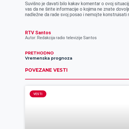
Suvišno je davati bilo kakav komentar o ovoj situacij
vas da ne širite informacije o kojima ne znate dovoljno
nadležne da rade svoj posao i nemojte konstruisati r
RTV Santos
Autor: Redakcija radio televizije Santos
PRETHODNO
Vremenska prognoza
POVEZANE VESTI
VESTI