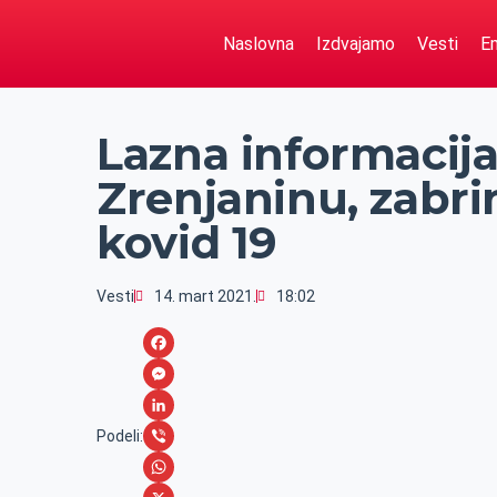
Naslovna
Izdvajamo
Vesti
Em
Lazna informacija
Zrenjaninu, zabrinu
kovid 19
Vesti
14. mart 2021.
18:02
F
a
M
c
e
L
Podeli:
e
s
i
V