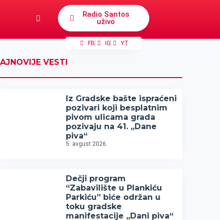
Radio Santos
uživo
FB
IG
YT
AJNOVIJE VESTI
Iz Gradske bašte ispraćeni
pozivari koji besplatnim
pivom ulicama grada
pozivaju na 41. „Dane
piva“
5. avgust 2026.
Dečji program
“Zabavilište u Plankiću
Parkiću” biće održan u
toku gradske
manifestacije „Dani piva“