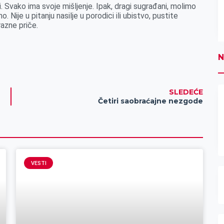
i. Svako ima svoje mišljenje. Ipak, dragi sugrađani, molimo
. Nije u pitanju nasilje u porodici ili ubistvo, pustite
azne priče.
N
SLEDEĆE
Četiri saobraćajne nezgode
VESTI