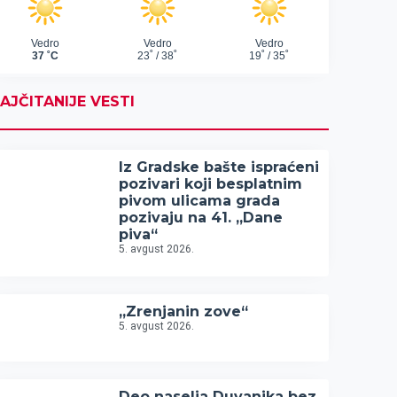
AJČITANIJE VESTI
Iz Gradske bašte ispraćeni
pozivari koji besplatnim
pivom ulicama grada
pozivaju na 41. „Dane
piva“
5. avgust 2026.
„Zrenjanin zove“
5. avgust 2026.
Deo naselja Duvanika bez