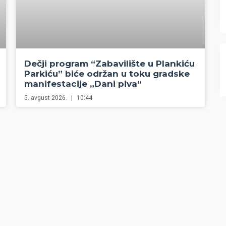
Dečji program “Zabavilište u Plankiću
Parkiću” biće održan u toku gradske
manifestacije „Dani piva“
5. avgust 2026.
10:44