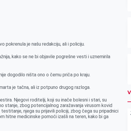
 pokrenula je našu redakciju, ali i policiju.
ažnija, kako se ne bi objavile pogrešne vesti i uznemirila
 nije dogodilo ništa ono o čemu priča po kraju.
 marta je tačna, ali iz potpuno drugog razloga.
V
ira. Njegovi roditelji, koji su inače bolesni i stari, su
eno stanje, zbog potencijalnog zaražavanja virusom kovid
testitanje, njega su prijavili policiji, zbog čega su pripadnici
om hitne medicinske pomoći izašli na teren, kako bi ga