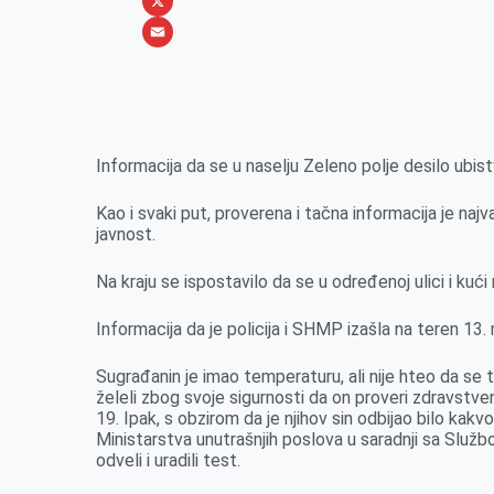
b
s
n
i
W
o
e
k
b
h
X
o
n
e
e
a
E
k
g
d
r
t
m
e
I
s
a
r
n
A
i
Informacija da se u naselju Zeleno polje desilo ubistvo
p
l
Kao i svaki put, proverena i tačna informacija je najv
p
javnost.
Na kraju se ispostavilo da se u određenoj ulici i kući
Informacija da je policija i SHMP izašla na teren 13.
Sugrađanin je imao temperaturu, ali nije hteo da se test
želeli zbog svoje sigurnosti da on proveri zdravstv
19. Ipak, s obzirom da je njihov sin odbijao bilo kakvo 
Ministarstva unutrašnjih poslova u saradnji sa Služb
odveli i uradili test.