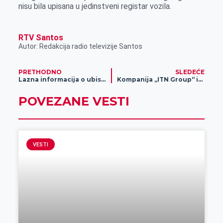
nisu bila upisana u jedinstveni registar vozila.
RTV Santos
Autor: Redakcija radio televizije Santos
PRETHODNO
SLEDEĆE
Lazna informacija o ubistvu u Zrenjaninu, zabrinuti roditelji i virus kovid 19
Kompanija „ITN Group“ isporučila traktor godine „Massey Ferguson“ u Aradac
POVEZANE VESTI
VESTI