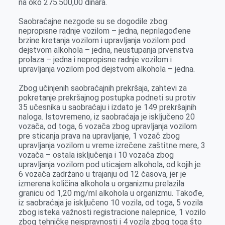
na oko 275.500,00 dinara.
Saobraćajne nezgode su se dogodile zbog:
nepropisne radnje vozilom – jedna, neprilagođene
brzine kretanja vozilom i upravljanja vozilom pod
dejstvom alkohola – jedna, neustupanja prvenstva
prolaza – jedna i nepropisne radnje vozilom i
upravljanja vozilom pod dejstvom alkohola – jedna.
Zbog učinjenih saobraćajnih prekršaja, zahtevi za
pokretanje prekršajnog postupka podneti su protiv
35 učesnika u saobraćaju i izdato je 149 prekršajnih
naloga. Istovremeno, iz saobraćaja je isključeno 20
vozača, od toga, 6 vozača zbog upravljanja vozilom
pre sticanja prava na upravljanje, 1 vozač zbog
upravljanja vozilom u vreme izrečene zaštitne mere, 3
vozača – ostala isključenja i 10 vozača zbog
upravljanja vozilom pod uticajem alkohola, od kojih je
6 vozača zadržano u trajanju od 12 časova, jer je
izmerena količina alkohola u organizmu prelazila
granicu od 1,20 mg/ml alkohola u organizmu. Takođe,
iz saobraćaja je isključeno 10 vozila, od toga, 5 vozila
zbog isteka važnosti registracione nalepnice, 1 vozilo
zbog tehničke neispravnosti i 4 vozila zbog toga što