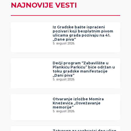
NAJNOVIJE VESTI
Iz Gradske bašte ispraćeni
pozivari koji besplatnim pivom
ulicama grada pozivaju na 41.
„Dane piva“
5. avgust 2026.
Dečji program “Zabavilište u
Plankiću Parkiću” biće održan u
toku gradske manifestacije
„Dani piva“
5. avgust 2026.
Otvaranje izložbe Momira
Kneževića „Osvežavanje
memorije“
5. avgust 2026.
Zatvoren za saobraćaj deo ulice