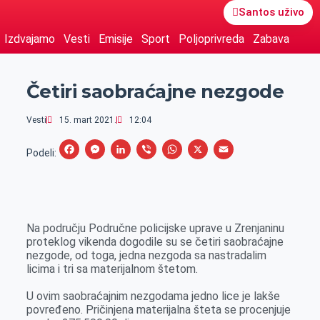
Santos uživo
Izdvajamo
Vesti
Emisije
Sport
Poljoprivreda
Zabava
Četiri saobraćajne nezgode
Vesti
15. mart 2021.
12:04
F
M
L
V
W
X
E
Podeli:
a
e
i
i
h
m
c
s
n
b
a
a
e
s
k
e
t
i
Na području Područne policijske uprave u Zrenjaninu
b
e
e
r
s
l
proteklog vikenda dogodile su se četiri saobraćajne
o
n
d
A
nezgode, od toga, jedna nezgoda sa nastradalim
licima i tri sa materijalnom štetom.
o
g
I
p
k
e
n
p
U ovim saobraćajnim nezgodama jedno lice je lakše
povređeno. Pričinjena materijalna šteta se procenjuje
r