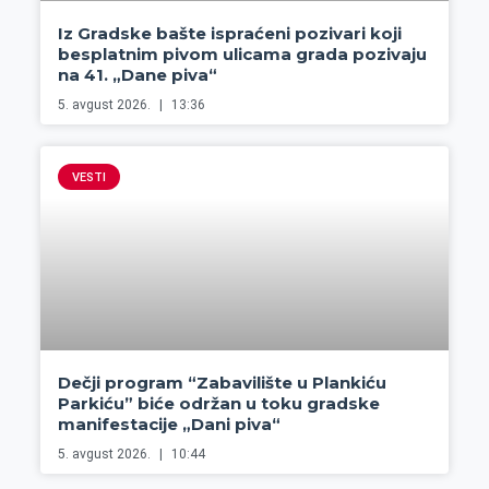
Iz Gradske bašte ispraćeni pozivari koji
besplatnim pivom ulicama grada pozivaju
na 41. „Dane piva“
5. avgust 2026.
13:36
VESTI
Dečji program “Zabavilište u Plankiću
Parkiću” biće održan u toku gradske
manifestacije „Dani piva“
5. avgust 2026.
10:44