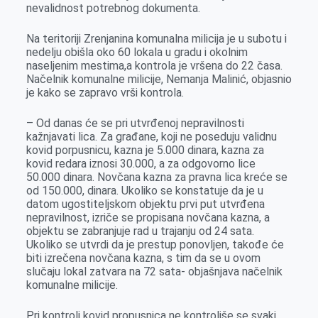
nevalidnost potrebnog dokumenta.
r
Na teritoriji Zrenjanina komunalna milicija je u subotu i
nedelju obišla oko 60 lokala u gradu i okolnim
naseljenim mestima,a kontrola je vršena do 22 časa.
Načelnik komunalne milicije, Nemanja Malinić, objasnio
je kako se zapravo vrši kontrola.
– Od danas će se pri utvrđenoj nepravilnosti
kažnjavati lica. Za građane, koji ne poseduju validnu
kovid porpusnicu, kazna je 5.000 dinara, kazna za
kovid redara iznosi 30.000, a za odgovorno lice
50.000 dinara. Novčana kazna za pravna lica kreće se
od 150.000, dinara. Ukoliko se konstatuje da je u
datom ugostiteljskom objektu prvi put utvrđena
nepravilnost, izriče se propisana novčana kazna, a
objektu se zabranjuje rad u trajanju od 24 sata.
Ukoliko se utvrdi da je prestup ponovljen, takođe će
biti izrečena novčana kazna, s tim da se u ovom
slučaju lokal zatvara na 72 sata- objašnjava načelnik
komunalne milicije.
Pri kontroli kovid propusnica ne kontroliše se svaki