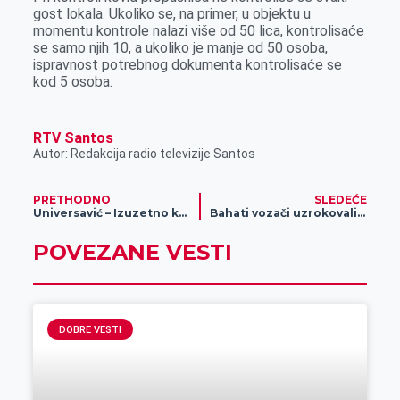
gost lokala. Ukoliko se, na primer, u objektu u
momentu kontrole nalazi više od 50 lica, kontrolisaće
se samo njih 10, a ukoliko je manje od 50 osoba,
ispravnost potrebnog dokumenta kontrolisaće se
kod 5 osoba.
RTV Santos
Autor: Redakcija radio televizije Santos
PRETHODNO
SLEDEĆE
Universavić – Izuzetno kvalitetan nameštaj po fabričkim cenama
Bahati vozači uzrokovali štetu veću od 900.000 dinara
POVEZANE VESTI
DOBRE VESTI