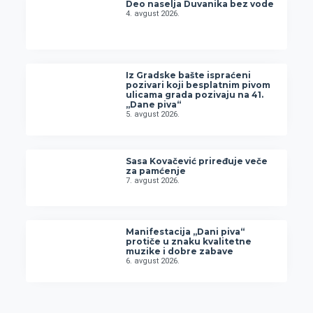
Deo naselja Duvanika bez vode
4. avgust 2026.
Iz Gradske bašte ispraćeni
pozivari koji besplatnim pivom
ulicama grada pozivaju na 41.
„Dane piva“
5. avgust 2026.
Sasa Kovačević priređuje veče
za pamćenje
7. avgust 2026.
Manifestacija „Dani piva“
protiče u znaku kvalitetne
muzike i dobre zabave
6. avgust 2026.