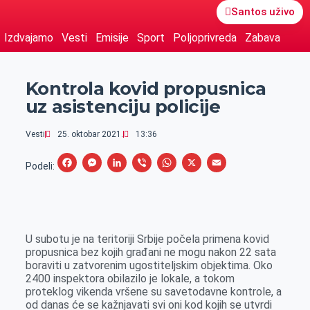
Santos uživo
Izdvajamo
Vesti
Emisije
Sport
Poljoprivreda
Zabava
Kontrola kovid propusnica
uz asistenciju policije
Vesti
25. oktobar 2021.
13:36
F
M
L
V
W
X
E
Podeli:
a
e
i
i
h
m
c
s
n
b
a
a
e
s
k
e
t
i
U subotu je na teritoriji Srbije počela primena kovid
b
e
e
r
s
l
propusnica bez kojih građani ne mogu nakon 22 sata
o
n
d
A
boraviti u zatvorenim ugostiteljskim objektima. Oko
2400 inspektora obilazilo je lokale, a tokom
o
g
I
p
proteklog vikenda vršene su savetodavne kontrole, a
k
e
n
p
od danas će se kažnjavati svi oni kod kojih se utvrdi