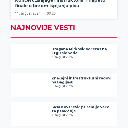
Koncert „Bajage i Instruktora“ i napeto
finale u brzom ispijanju piva
11. avgust 2024.
03:20
NAJNOVIJE VESTI
Dragana Mirković večeras na
Trgu slobode
8. avgust 2026.
Značajni infrastrukturni radovi
na Bagljašu
8. avgust 2026.
Sasa Kovačević priređuje veče
za pamćenje
7. avgust 2026.