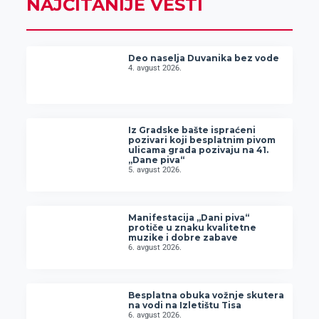
NAJČITANIJE VESTI
Deo naselja Duvanika bez vode
4. avgust 2026.
Iz Gradske bašte ispraćeni
pozivari koji besplatnim pivom
ulicama grada pozivaju na 41.
„Dane piva“
5. avgust 2026.
Manifestacija „Dani piva“
protiče u znaku kvalitetne
muzike i dobre zabave
6. avgust 2026.
Besplatna obuka vožnje skutera
na vodi na Izletištu Tisa
6. avgust 2026.