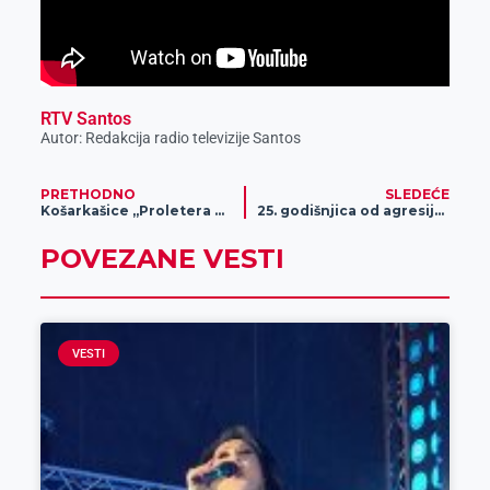
RTV Santos
Autor: Redakcija radio televizije Santos
PRETHODNO
SLEDEĆE
Košarkašice „Proletera 023“ izborile plasman u Prvu ligu
25. godišnjica od agresije na našu zemlju
POVEZANE VESTI
VESTI