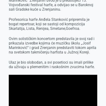
Marinković“ Zrenjanin uvod je u predstojeći 13.
Vojvođanski festival harfe, a odvijao se u Baroknoj
sali Gradske kuće u Zrenjaninu.
Profesorica harfe Anđela Stanković pripremila je
bogat repertoar, koji se sastoji od kompozicija
Skarlatija, Lista, Renijea, Smetane,Goefroa.
Ovim solističkim koncertom predstavila je svoj rad i
prikazala izvedbe kojima će muzičku školu „Josif
Marinković“ i grad Zrenjanin predstaviti tokom aprila
na svetskom takmičenju harfista u Južnoj Koreji.
Ulaz je bio slobodan, a svi posetioci su imali prilike
da uživaju u plemenitim i raskošnim zvucima harfe.