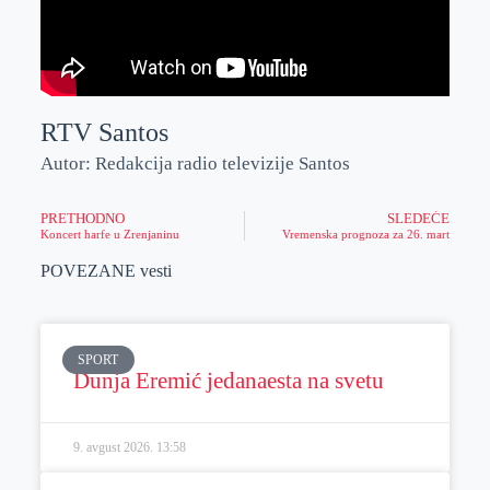
RTV Santos
Autor: Redakcija radio televizije Santos
PRETHODNO
SLEDEĆE
Koncert harfe u Zrenjaninu
Vremenska prognoza za 26. mart
POVEZANE vesti
SPORT
Dunja Eremić jedanaesta na svetu
9. avgust 2026.
13:58