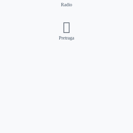
Radio
Pretraga
Pretraga
Kategorije
Ostalo
Naslovna
Izdvajamo
FB
IG
YT