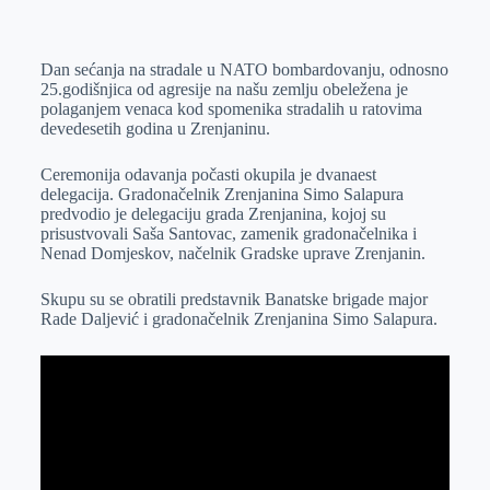
o
n
e
e
a
E
k
g
d
r
t
m
Dan sećanja na stradale u NATO bombardovanju, odnosno
e
I
s
a
25.godišnjica od agresije na našu zemlju obeležena je
r
n
A
i
polaganjem venaca kod spomenika stradalih u ratovima
devedesetih godina u Zrenjaninu.
p
l
p
Ceremonija odavanja počasti okupila je dvanaest
delegacija. Gradonačelnik Zrenjanina Simo Salapura
predvodio je delegaciju grada Zrenjanina, kojoj su
prisustvovali Saša Santovac, zamenik gradonačelnika i
Nenad Domjeskov, načelnik Gradske uprave Zrenjanin.
Skupu su se obratili predstavnik Banatske brigade major
Rade Daljević i gradonačelnik Zrenjanina Simo Salapura.