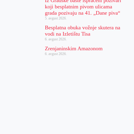
Iz Gradske bašte ispraćeni pozivari
koji besplatnim pivom ulicama
grada pozivaju na 41. „Dane piva“
5. avgust 2026.
Besplatna obuka vožnje skutera na
vodi na Izletištu Tisa
6. avgust 2026.
Zrenjaninskim Amazonom
6. avgust 2026.