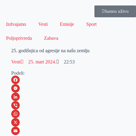
Santos uživo
Izdvajamo
Vesti
Emisije
Sport
Poljoprivreda
Zabava
25. godišnjica od agresije na našu zemlju
Vesti
25. mart 2024.
22:53
Podeli:
F
a
M
c
e
L
e
s
i
V
b
s
n
i
W
o
e
k
b
h
X