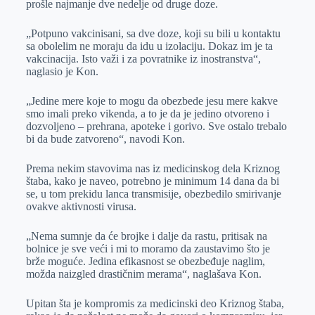
prošle najmanje dve nedelje od druge doze.
„Potpuno vakcinisani, sa dve doze, koji su bili u kontaktu
sa obolelim ne moraju da idu u izolaciju. Dokaz im je ta
vakcinacija. Isto važi i za povratnike iz inostranstva“,
naglasio je Kon.
„Jedine mere koje to mogu da obezbede jesu mere kakve
smo imali preko vikenda, a to je da je jedino otvoreno i
dozvoljeno – prehrana, apoteke i gorivo. Sve ostalo trebalo
bi da bude zatvoreno“, navodi Kon.
Prema nekim stavovima nas iz medicinskog dela Kriznog
štaba, kako je naveo, potrebno je minimum 14 dana da bi
se, u tom prekidu lanca transmisije, obezbedilo smirivanje
ovakve aktivnosti virusa.
„Nema sumnje da će brojke i dalje da rastu, pritisak na
bolnice je sve veći i mi to moramo da zaustavimo što je
brže moguće. Jedina efikasnost se obezbeđuje naglim,
možda naizgled drastičnim merama“, naglašava Kon.
Upitan šta je kompromis za medicinski deo Kriznog štaba,