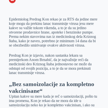
o
n
e
e
a
E
k
g
d
r
t
m
Epidemiolog Predrag Kon rekao je za RTS da jedine mere
e
I
s
a
koje mogu da prekinu lanac transmisije virusa jesu mere
r
n
A
i
kakve su važile tokom vikenda, a to je da su jedino
otvorene prodavnice hrane, apoteke i benzinske pumpe.
p
l
Prema nekim stavovima nas iz medicinskog dela Kriznog
p
štaba, kako je naveo, potrebno je minimum 14 dana da bi
se obezbedilo smirivanje ovakve aktivnosti virusa.
Predrag Kon je izjavio, nakon sastanka lekara sa
premijerkom Anom Brnabić, da je najvažnije reći da
medicinski deo Kriznog štaba jednostavno ne može da
odstupi od svojih pozicija, a to je da se mora prekinuti
lanac transmisije virusa.
„Bez samoizolacije za kompletno
vakcinisane“
Upitan kakve su mere kada je reč o samoizolaciji, pošto tu
ima promena, Kon je rekao da ne mora da ide u
samoizolaciju neko ko je kompletno vakcinisan, i ako su