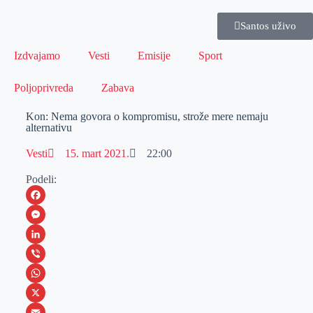
Santos uživo
Izdvajamo
Vesti
Emisije
Sport
Poljoprivreda
Zabava
Kon: Nema govora o kompromisu, strože mere nemaju
alternativu
Vesti
15. mart 2021.
22:00
Podeli:
F
a
M
c
e
L
e
s
i
V
b
s
n
i
W
o
e
k
b
h
X