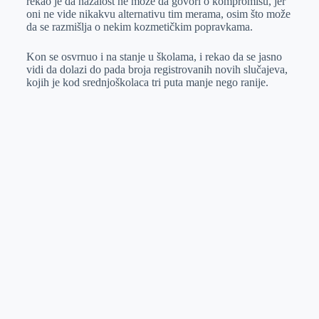
rekao je da nažalost ne može da govori o kompromisu, jer
oni ne vide nikakvu alternativu tim merama, osim što može
da se razmišlja o nekim kozmetičkim popravkama.
Kon se osvrnuo i na stanje u školama, i rekao da se jasno
vidi da dolazi do pada broja registrovanih novih slučajeva,
kojih je kod srednjoškolaca tri puta manje nego ranije.