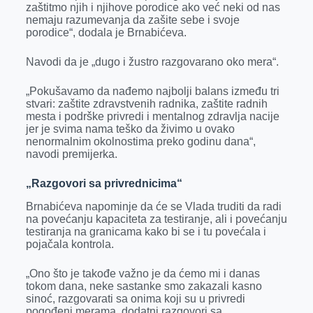
zaštitmo njih i njihove porodice ako već neki od nas
nemaju razumevanja da zašite sebe i svoje
porodice“, dodala je Brnabićeva.
Navodi da je „dugo i žustro razgovarano oko mera“.
„Pokušavamo da nađemo najbolji balans između tri
stvari: zaštite zdravstvenih radnika, zaštite radnih
mesta i podrške privredi i mentalnog zdravlja nacije
jer je svima nama teško da živimo u ovako
nenormalnim okolnostima preko godinu dana“,
navodi premijerka.
„Razgovori sa privrednicima“
Brnabićeva napominje da će se Vlada truditi da radi
na povećanju kapaciteta za testiranje, ali i povećanju
testiranja na granicama kako bi se i tu povećala i
pojačala kontrola.
„Ono što je takođe važno je da ćemo mi i danas
tokom dana, neke sastanke smo zakazali kasno
sinoć, razgovarati sa onima koji su u privredi
pogođeni merama, dodatni razgovori sa