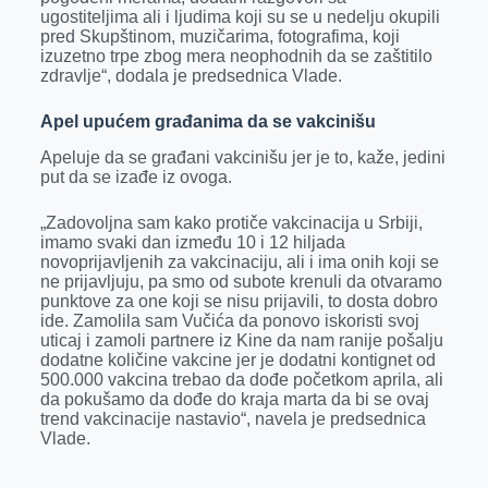
ugostiteljima ali i ljudima koji su se u nedelju okupili
pred Skupštinom, muzičarima, fotografima, koji
izuzetno trpe zbog mera neophodnih da se zaštitilo
zdravlje“, dodala je predsednica Vlade.
Apel upućem građanima da se vakcinišu
Apeluje da se građani vakcinišu jer je to, kaže, jedini
put da se izađe iz ovoga.
„Zadovoljna sam kako protiče vakcinacija u Srbiji,
imamo svaki dan između 10 i 12 hiljada
novoprijavljenih za vakcinaciju, ali i ima onih koji se
ne prijavljuju, pa smo od subote krenuli da otvaramo
punktove za one koji se nisu prijavili, to dosta dobro
ide. Zamolila sam Vučića da ponovo iskoristi svoj
uticaj i zamoli partnere iz Kine da nam ranije pošalju
dodatne količine vakcine jer je dodatni kontignet od
500.000 vakcina trebao da dođe početkom aprila, ali
da pokušamo da dođe do kraja marta da bi se ovaj
trend vakcinacije nastavio“, navela je predsednica
Vlade.