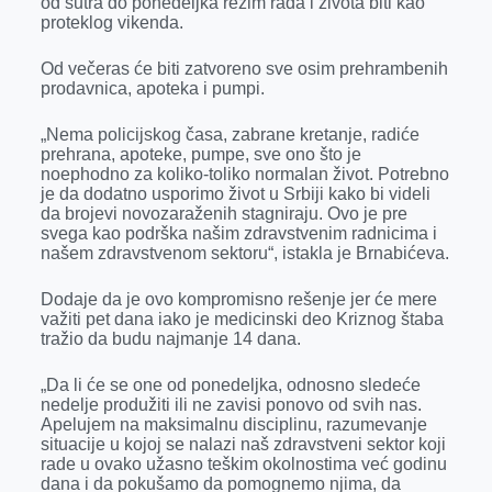
od sutra do ponedeljka režim rada i života biti kao
proteklog vikenda.
Od večeras će biti zatvoreno sve osim prehrambenih
prodavnica, apoteka i pumpi.
„Nema policijskog časa, zabrane kretanje, radiće
prehrana, apoteke, pumpe, sve ono što je
noephodno za koliko-toliko normalan život. Potrebno
je da dodatno usporimo život u Srbiji kako bi videli
da brojevi novozaraženih stagniraju. Ovo je pre
svega kao podrška našim zdravstvenim radnicima i
našem zdravstvenom sektoru“, istakla je Brnabićeva.
Dodaje da je ovo kompromisno rešenje jer će mere
važiti pet dana iako je medicinski deo Kriznog štaba
tražio da budu najmanje 14 dana.
„Da li će se one od ponedeljka, odnosno sledeće
nedelje produžiti ili ne zavisi ponovo od svih nas.
Apelujem na maksimalnu disciplinu, razumevanje
situacije u kojoj se nalazi naš zdravstveni sektor koji
rade u ovako užasno teškim okolnostima već godinu
dana i da pokušamo da pomognemo njima, da