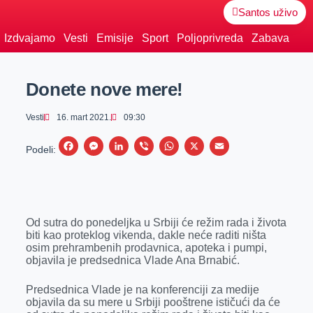
Santos uživo
Izdvajamo
Vesti
Emisije
Sport
Poljoprivreda
Zabava
Donete nove mere!
Vesti
16. mart 2021.
09:30
F
M
L
V
W
X
E
Podeli:
a
e
i
i
h
m
c
s
n
b
a
a
e
s
k
e
t
i
Od sutra do ponedeljka u Srbiji će režim rada i života
b
e
e
r
s
l
biti kao proteklog vikenda, dakle neće raditi ništa
o
n
d
A
osim prehrambenih prodavnica, apoteka i pumpi,
objavila je predsednica Vlade Ana Brnabić.
o
g
I
p
k
e
n
p
Predsednica Vlade je na konferenciji za medije
objavila da su mere u Srbiji pooštrene ističući da će
r