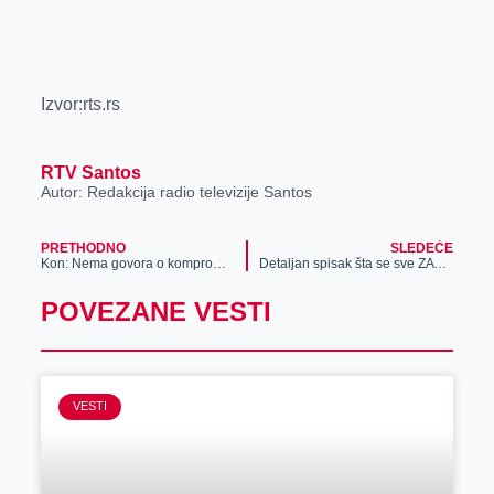
Izvor:rts.rs
RTV Santos
Autor: Redakcija radio televizije Santos
PRETHODNO
SLEDEĆE
Kon: Nema govora o kompromisu, strože mere nemaju alternativu
Detaljan spisak šta se sve ZATVARA OD VEČERAS pa do ponedeljka, a šta će moći da radi
POVEZANE VESTI
VESTI