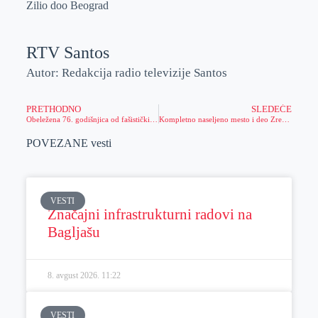
Zilio doo Beograd
RTV Santos
Autor: Redakcija radio televizije Santos
PRETHODNO
SLEDEĆE
Obeležena 76. godišnjica od fašističkih zločina u Banatu, poznatih kao „krvavi januar“
Kompletno naseljeno mesto i deo Zrenjanina ostaje bez struje
POVEZANE vesti
VESTI
Značajni infrastrukturni radovi na
Bagljašu
8. avgust 2026.
11:22
VESTI