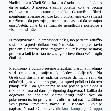
Nadležnima u Vladi Srbije kao i u Gradu smo uputili dopis
da je nakon 3 meseca stajanja oprema koja je veoma
osetljiva na temperaturne razlike (keramički filteri,
membrane reverzne osmoze kao i jonoizmenjivačka smesa)
u režimu kada postrojenje ne radi u opasnosti da se trajno
uništi/ošteti, čime bi se izazvale nesagledive posledice i
višemilionska šteta.
U medjuvremenu je ambasador našeg ino partnera zatražio
sastanak sa predsednikom Vučićem kako bi mu predstavio
problem i zatražio brzo reagovanje i rešavanje nastalog
problema koji je nastao ne zaslugom investitora već drugih
činilaca.
Predloženo je održivo rešenje Gradskim vlastima i nadamo
se da će se to najkasnije u toku sledeće nedelje rešiti. Na
Gradskim vlastima je sada da pokažu da mogu sami da
odluče(da postave interes gradjana ispred politike) i da ovo
pitanje reše i da gradjanima najzad poteče pitka voda u
roku od 3 dana od dana postignutog dogovora. Ukoliko do
dogovora ne dodje,ne vidimo drugi način već da
pokrenemo tužbu protiv nadležnih i na taj način zaštitimo
svoja prava i imovinu“, navodi se u saopštenju, koje je
napisao Nenad Obradović,
direktor kompanije Gruppo