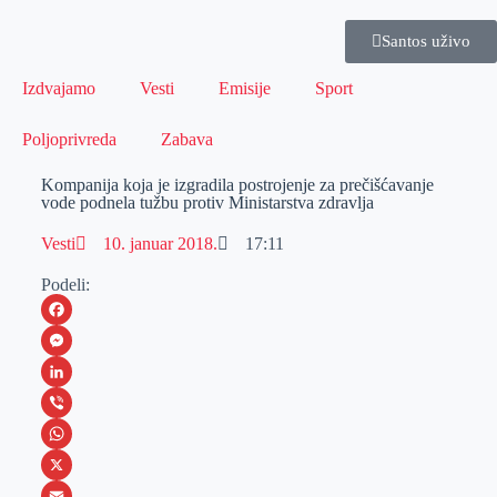
Santos uživo
Izdvajamo
Vesti
Emisije
Sport
Poljoprivreda
Zabava
Kompanija koja je izgradila postrojenje za prečišćavanje
vode podnela tužbu protiv Ministarstva zdravlja
Vesti
10. januar 2018.
17:11
Podeli:
F
a
M
c
e
L
e
s
i
V
b
s
n
i
W
o
e
k
b
h
X