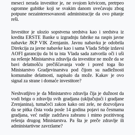
meseci nerada investitor je, ne svojom krivicom, pretrpeo
ogromne gubitke koji se svakim danom uvećavaju zbog
potpune nezainteresovanosti administracije da ovo pitanje
reši.
Investitor je ulozio sopstvena sredstva kao i sredstva iz
kredita ERSTE Banke u izgradnju fabrike na raspis javne
nabavke JKP VIK Zrenjanin. Javnu nabavku je odobrila
Direkcija za javne nabavke kao i sama Vlada Srbije izdavsi
AOFI garanciju da bi ta ista Vlada sada zatvorila oči i uši
na rešenje Ministarstva zdravlja da investitor ne može da se
bavi delatnošću prečišćavanja vode i pored toga što
Ministarstvo Gradjevinarstva pod čijom su nadležnosti
komunalne delatnosti, napisalo da može. Kakav je ovo
signal za strane i domaće investitore?
Neshvatljivo je da Ministarstvo zdravlja čija je dužnost da
vodi brigu o zdravlju svih gradjana (uključujući i gradjane
Zrenjanina), tumačeći zakon kako oni zele, ne dozvoljava
da se pitka čista voda posle 14 godina pojavi na česmama
gradjana, već radije zadržava zabranu i mimo pozitivnog
rešenja drugog Ministarstva. Pa šta je preče zdravlje ili
administartivne zavrzlame?