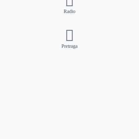
Radio
Pretraga
Pretraga
Kategorije
Ostalo
Naslovna
Izdvajamo