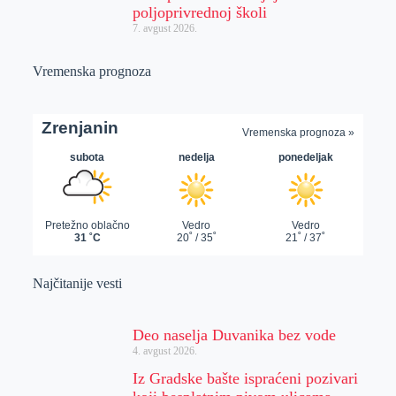
poljoprivrednoj školi
7. avgust 2026.
Vremenska prognoza
Najčitanije vesti
Deo naselja Duvanika bez vode
4. avgust 2026.
Iz Gradske bašte ispraćeni pozivari