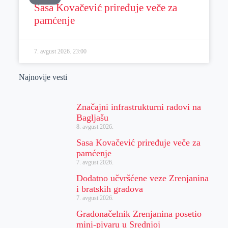
Sasa Kovačević priređuje veče za
pamćenje
7. avgust 2026.
23:00
Najnovije vesti
Značajni infrastrukturni radovi na
Bagljašu
8. avgust 2026.
Sasa Kovačević priređuje veče za
pamćenje
7. avgust 2026.
Dodatno učvršćene veze Zrenjanina
i bratskih gradova
7. avgust 2026.
Gradonačelnik Zrenjanina posetio
mini-pivaru u Srednjoj