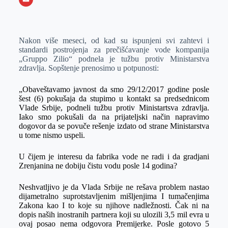
o
n
e
e
a
E
k
g
d
r
t
m
Nakon više meseci, od kad su ispunjeni svi zahtevi i
e
I
s
a
standardi postrojenja za prečišćavanje vode kompanija
r
n
A
i
„Gruppo Zilio“ podnela je tužbu protiv Ministarstva
zdravlja. Sopštenje prenosimo u potpunosti:
p
l
p
„Obaveštavamo javnost da smo 29/12/2017 godine posle
šest (6) pokušaja da stupimo u kontakt sa predsednicom
Vlade Srbije, podneli tužbu protiv Ministartsva zdravlja.
Iako smo pokušali da na prijateljski način napravimo
dogovor da se povuče rešenje izdato od strane Ministarstva
u tome nismo uspeli.
U čijem je interesu da fabrika vode ne radi i da gradjani
Zrenjanina ne dobiju čistu vodu posle 14 godina?
Neshvatljivo je da Vlada Srbije ne rešava problem nastao
dijametralno suprotstavljenim mišljenjima I tumačenjima
Zakona kao I to koje su njihove nadležnosti. Čak ni na
dopis naših inostranih partnera koji su ulozili 3,5 mil evra u
ovaj posao nema odgovora Premijerke. Posle gotovo 5