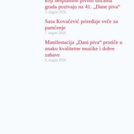
koji besplatnim pivom ulicama
grada pozivaju na 41. „Dane piva“
5. avgust 2026.
Sasa Kovačević priređuje veče za
pamćenje
7. avgust 2026.
Manifestacija „Dani piva“ protiče u
znaku kvalitetne muzike i dobre
zabave
6. avgust 2026.