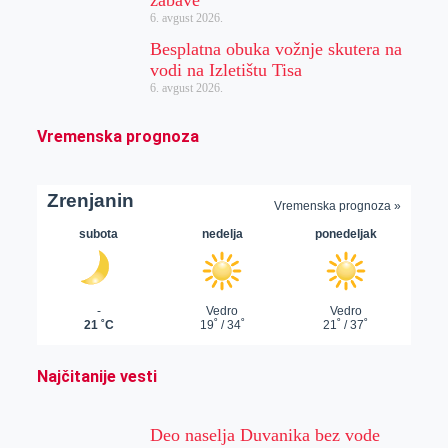
zabave
6. avgust 2026.
Besplatna obuka vožnje skutera na
vodi na Izletištu Tisa
6. avgust 2026.
Vremenska prognoza
Najčitanije vesti
Deo naselja Duvanika bez vode