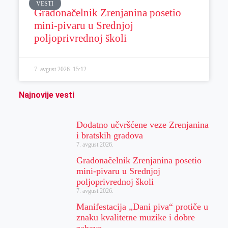
VESTI
Gradonačelnik Zrenjanina posetio
mini-pivaru u Srednjoj
poljoprivrednoj školi
7. avgust 2026.
15:12
Najnovije vesti
Dodatno učvršćene veze Zrenjanina
i bratskih gradova
7. avgust 2026.
Gradonačelnik Zrenjanina posetio
mini-pivaru u Srednjoj
poljoprivrednoj školi
7. avgust 2026.
Manifestacija „Dani piva“ protiče u
znaku kvalitetne muzike i dobre