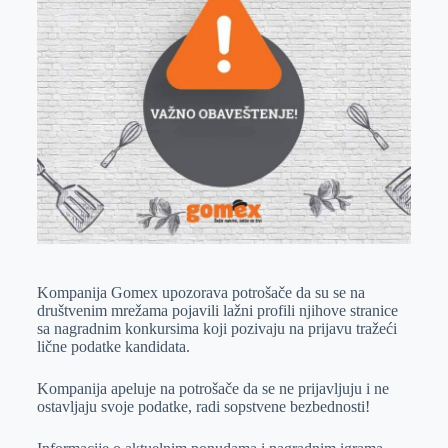
k
g
d
r
t
m
e
I
s
a
r
n
A
i
p
l
p
Kompanija Gomex upozorava potrošače da su se na
društvenim mrežama pojavili lažni profili njihove stranice
sa nagradnim konkursima koji pozivaju na prijavu tražeći
lične podatke kandidata.
Kompanija apeluje na potrošače da se ne prijavljuju i ne
ostavljaju svoje podatke, radi sopstvene bezbednosti!