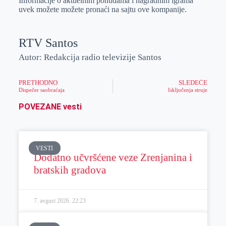
Informacije o aktuelnim ponudama i nagradnim igrama
uvek možete možete pronaći na sajtu ove kompanije.
RTV Santos
Autor: Redakcija radio televizije Santos
PRETHODNO
SLEDEĆE
Dispečer saobraćaja
Isključenja struje
POVEZANE vesti
VESTI
Dodatno učvršćene veze Zrenjanina i
bratskih gradova
7. avgust 2026.
22:23