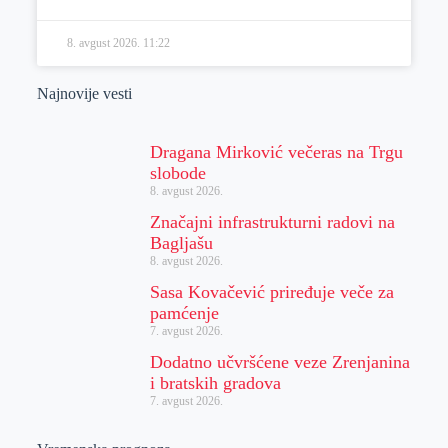
8. avgust 2026.
11:22
Najnovije vesti
Dragana Mirković večeras na Trgu
slobode
8. avgust 2026.
Značajni infrastrukturni radovi na
Bagljašu
8. avgust 2026.
Sasa Kovačević priređuje veče za
pamćenje
7. avgust 2026.
Dodatno učvršćene veze Zrenjanina
i bratskih gradova
7. avgust 2026.