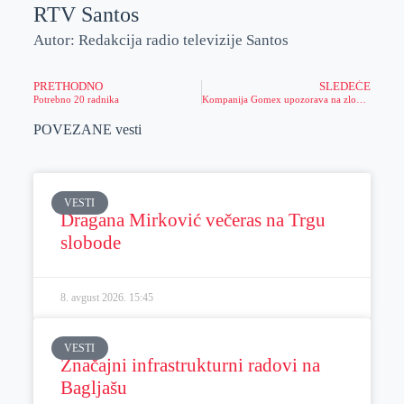
RTV Santos
Autor: Redakcija radio televizije Santos
PRETHODNO
SLEDEĆE
Potrebno 20 radnika
Kompanija Gomex upozorava na zloupotrebu!
POVEZANE vesti
VESTI
Dragana Mirković večeras na Trgu
slobode
8. avgust 2026.
15:45
VESTI
Značajni infrastrukturni radovi na
Bagljašu