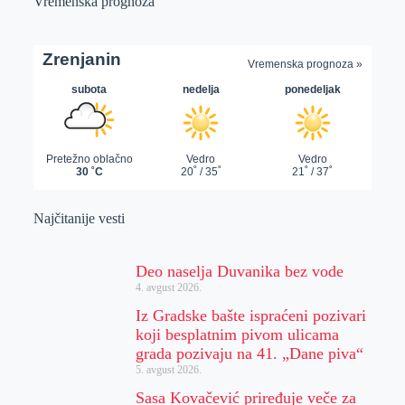
Vremenska prognoza
Najčitanije vesti
Deo naselja Duvanika bez vode
4. avgust 2026.
Iz Gradske bašte ispraćeni pozivari
koji besplatnim pivom ulicama
grada pozivaju na 41. „Dane piva“
5. avgust 2026.
Sasa Kovačević priređuje veče za