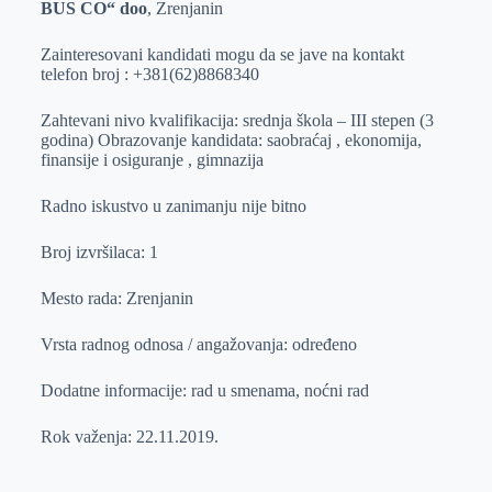
BUS CO“ doo
, Zrenjanin
r
n
A
i
p
l
Zainteresovani kandidati mogu da se jave na kontakt
telefon broj : +381(62)8868340
p
Zahtevani nivo kvalifikacija: srednja škola – III stepen (3
godina) Obrazovanje kandidata: saobraćaj , ekonomija,
finansije i osiguranje , gimnazija
Radno iskustvo u zanimanju nije bitno
Broj izvršilaca: 1
Mesto rada: Zrenjanin
Vrsta radnog odnosa / angažovanja: određeno
Dodatne informacije: rad u smenama, noćni rad
Rok važenja: 22.11.2019.