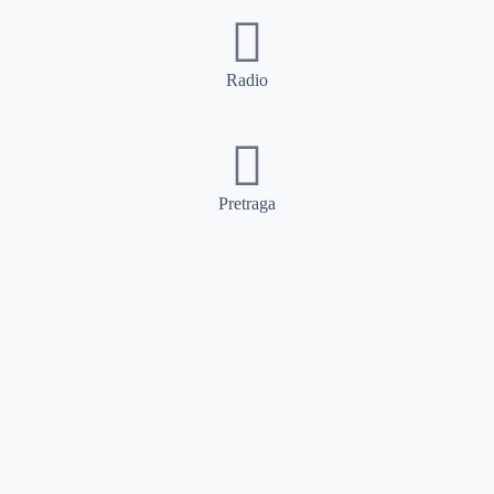
Radio
Pretraga
Pretraga
Kategorije
Ostalo
Naslovna