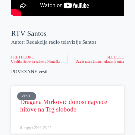
RTV Santos
Autor: Redakcija radio televizije Santos
PRETHODNO
SLEDEĆE
Ukoliko želite da radite u Nemačkoj, ovo su novi uslovi koje morate da ispunite
Uzgoj rasne živine i ukrasnih ptica
POVEZANE vesti
VESTI
Dragana Mirković donosi najveće
hitove na Trg slobode
8. avgust 2026.
23:22