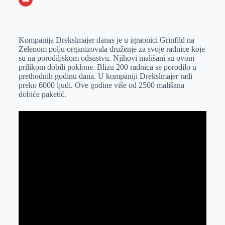
o
n
e
e
a
E
k
g
d
r
t
m
Kompanija Drekslmajer danas je u igraonici Grinfild na
e
I
s
a
Zelenom polju organizovala druženje za svoje radnice koje
r
n
A
i
su na porodiljskom odsustvu. Njihovi mališani su ovom
prilikom dobili poklone. Blizu 200 radnica se porodilo u
p
l
prethodnih godinu dana. U kompaniji Drekslmajer radi
p
preko 6000 ljudi. Ove godine više od 2500 mališana
dobiće paketić.