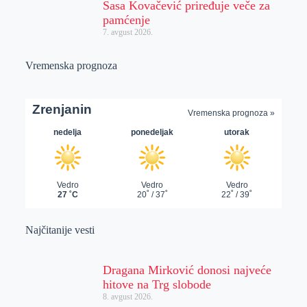
Sasa Kovačević priređuje veče za
pamćenje
7. avgust 2026.
Vremenska prognoza
Najčitanije vesti
Dragana Mirković donosi najveće
hitove na Trg slobode
8. avgust 2026.