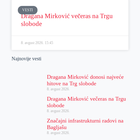
VESTI
Dragana Mirković večeras na Trgu
slobode
8. avgust 2026.
15:45
Najnovije vesti
Dragana Mirković donosi najveće
hitove na Trg slobode
8. avgust 2026.
Dragana Mirković večeras na Trgu
slobode
8. avgust 2026.
Značajni infrastrukturni radovi na
Bagljašu
8. avgust 2026.