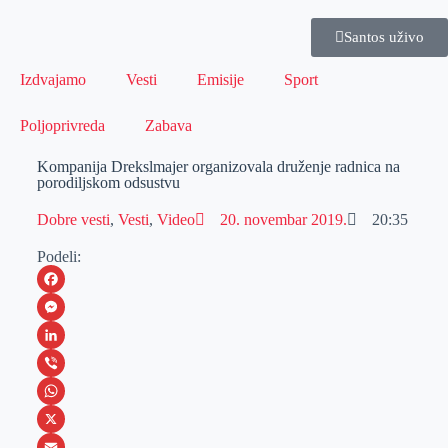
Santos uživo
Izdvajamo
Vesti
Emisije
Sport
Poljoprivreda
Zabava
Kompanija Drekslmajer organizovala druženje radnica na
porodiljskom odsustvu
Dobre vesti
,
Vesti
,
Video
20. novembar 2019.
20:35
Podeli:
F
a
M
c
e
L
e
s
i
V
b
s
n
i
W
o
e
k
b
h
X