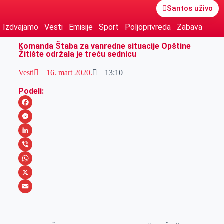
Santos uživo
Izdvajamo
Vesti
Emisije
Sport
Poljoprivreda
Zabava
Komanda Štaba za vanredne situacije Opštine
Žitište održala je treću sednicu
Vesti
16. mart 2020.
13:10
Podeli:
F
a
M
c
e
L
e
s
i
V
b
s
n
i
W
o
e
k
b
h
X
o
n
e
e
a
E
k
g
d
r
t
m