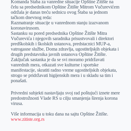
Komanda Štaba za vanredne situacije Opštine Žitište na
e
I
s
a
čelu sa predsednikom Opštine Žitište Mitrom Vučurevićem
r
n
A
i
održala je danas treću sednicu ovog Štaba sa jednom
tačkom dnevnog reda:
p
l
Razmatranje situacije u vanrednom stanju izazvanom
p
koronavirusom.
Sastanku su pored predsednika Opštine Žitište Mitra
Vučurevića i njegovih saradnika prisustvovali i direktori
predškolskih i školskih ustanova, predstacnici MUP-a,
vatrogasne službe, Doma zdravlja, ugostiteljskih objekata i
drugi
h predstavnika javnih ustanova Opštine Žitište.
Zaključak sastanka je da se svi moramo pridržavati
vanrednih mera, otkazati sve kulturne i sportske
manifestacije, skratiti radno vreme ugostiteljskih objekata,
strogo se pridržavati higijenskih mera i u skladu sa tim i
ponašati.
Privredni subjekti nastavljaju svoj rad poštujući iznete mere
predostrožnosti Vlade RS u cilju smanjenja širenja korona
virusa.
Više informacija u toku dana na sajtu Opštine Žitište.
www.zitiste.org.rs