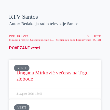
RTV Santos
Autor: Redakcija radio televizije Santos
PRETHODNO
SLEDEĆE
Ministar prosvete: Od sutra počinje nastava za osnovce
Zrenjanin u doba koronavirusa (FOTO)
POVEZANE vesti
VESTI
Dragana Mirković večeras na Trgu
slobode
8. avgust 2026.
15:45
VESTI