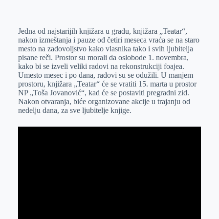
o
n
e
e
a
E
k
g
d
r
t
m
Jedna od najstarijih knjižara u gradu, knjižara „Teatar“,
e
I
s
a
nakon izmeštanja i pauze od četiri meseca vraća se na staro
r
n
A
i
mesto na zadovoljstvo kako vlasnika tako i svih ljubitelja
pisane reči. Prostor su morali da oslobode 1. novembra,
p
l
kako bi se izveli veliki radovi na rekonstrukciji foajea.
p
Umesto mesec i po dana, radovi su se odužili. U manjem
prostoru, knjižara „Teatar“ će se vratiti 15. marta u prostor
NP „Toša Jovanović“, kad će se postaviti pregradni zid.
Nakon otvaranja, biće organizovane akcije u trajanju od
nedelju dana, za sve ljubitelje knjige.