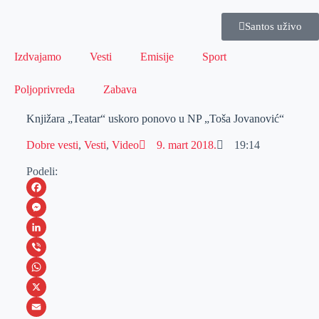
Santos uživo
Izdvajamo
Vesti
Emisije
Sport
Poljoprivreda
Zabava
Knjižara „Teatar“ uskoro ponovo u NP „Toša Jovanović“
Dobre vesti
,
Vesti
,
Video
9. mart 2018.
19:14
Podeli:
F
a
M
c
e
L
e
s
i
V
b
s
n
i
W
o
e
k
b
h
X