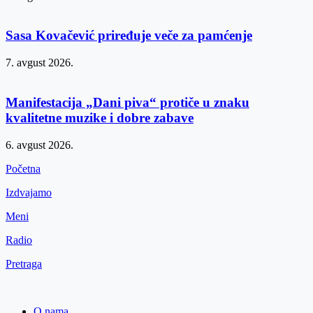
Sasa Kovačević priređuje veče za pamćenje
7. avgust 2026.
Manifestacija „Dani piva“ protiče u znaku
kvalitetne muzike i dobre zabave
6. avgust 2026.
Početna
Izdvajamo
Meni
Radio
Pretraga
O nama