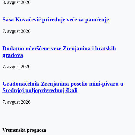
8. avgust 2026.
Sasa Kovačević priređuje veče za pamćenje
7. avgust 2026.
Dodatno učvršćene veze Zrenjanina i bratskih
gradova
7. avgust 2026.
Gradonačelnik Zrenjanina posetio mini-pivaru u
Srednjoj poljoprivrednoj školi
7. avgust 2026.
Vremenska prognoza