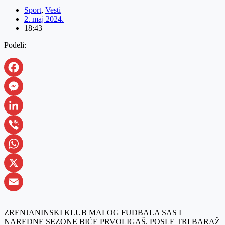
Sport
,
Vesti
2. maj 2024.
18:43
Podeli:
Facebook
Messenger
LinkedIn
Viber
WhatsApp
X
Email
ZRENJANINSKI KLUB MALOG FUDBALA SAS I
NAREDNE SEZONE BIĆE PRVOLIGAŠ. POSLE TRI BARAŽ