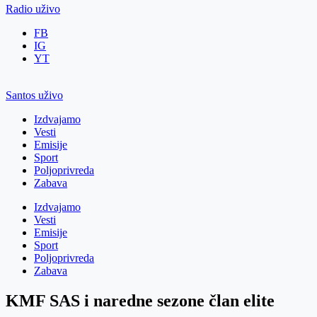
Radio uživo
FB
IG
YT
Santos uživo
Izdvajamo
Vesti
Emisije
Sport
Poljoprivreda
Zabava
Izdvajamo
Vesti
Emisije
Sport
Poljoprivreda
Zabava
KMF SAS i naredne sezone član elite