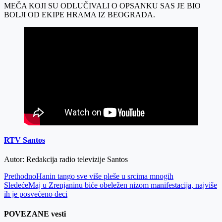
MEČA KOJI SU ODLUČIVALI O OPSANKU SAS JE BIO
BOLJI OD EKIPE HRAMA IZ BEOGRADA.
RTV Santos
Autor: Redakcija radio televizije Santos
Prethodno
Hanin tango sve više pleše u srcima mnogih
Sledeće
Maj u Zrenjaninu biće obeležen nizom manifestacija, najviše
ih je posvećeno deci
POVEZANE vesti