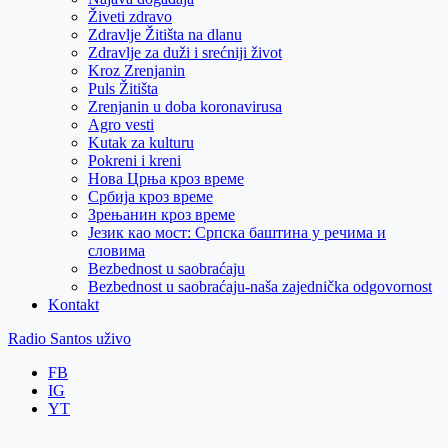
Živeti zdravo
Zdravlje Žitišta na dlanu
Zdravlje za duži i srećniji život
Kroz Zrenjanin
Puls Žitišta
Zrenjanin u doba koronavirusa
Agro vesti
Kutak za kulturu
Pokreni i kreni
Нова Црња кроз време
Србија кроз време
Зрењанин кроз време
Језик као мост: Српска баштина у речима и
словима
Bezbednost u saobraćaju
Bezbednost u saobraćaju-naša zajednička odgovornost
Kontakt
Radio Santos uživo
FB
IG
YT