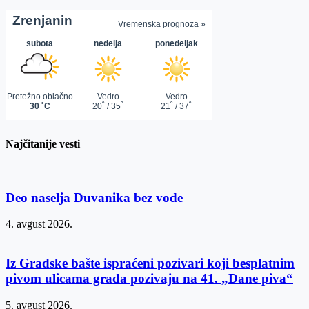
Najčitanije vesti
Deo naselja Duvanika bez vode
4. avgust 2026.
Iz Gradske bašte ispraćeni pozivari koji besplatnim
pivom ulicama grada pozivaju na 41. „Dane piva“
5. avgust 2026.