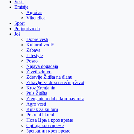
Vesti
Emisije
Agročas
Vikendica
Sport
Poljoprivreda
Još
Dobre vesti
Kulturni vodič
Zabava
Lifestyle
Posao
Najava događaja
Živeti zdravo
Zdravlje Žitišta na dlanu
Zdravlje za duži i srećniji život
Kroz Zrenjanin
Puls Žitišta
Zrenjanin u doba koronavirusa
Agro vesti
Kutak za kulturu
Pokreni i kreni
Нова Црња кроз време
Србија кроз време
Зрењанин кроз време