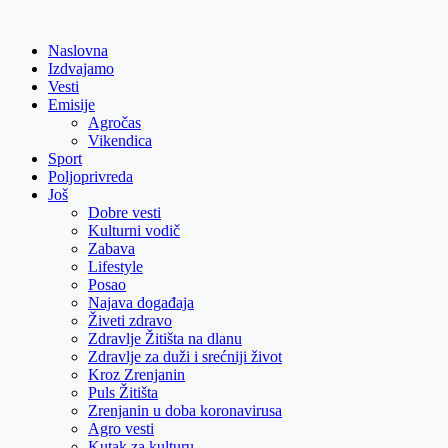
Skip
to
Naslovna
content
Izdvajamo
Vesti
Emisije
Agročas
Vikendica
Sport
Poljoprivreda
Još
Dobre vesti
Kulturni vodič
Zabava
Lifestyle
Posao
Najava događaja
Živeti zdravo
Zdravlje Žitišta na dlanu
Zdravlje za duži i srećniji život
Kroz Zrenjanin
Puls Žitišta
Zrenjanin u doba koronavirusa
Agro vesti
Kutak za kulturu