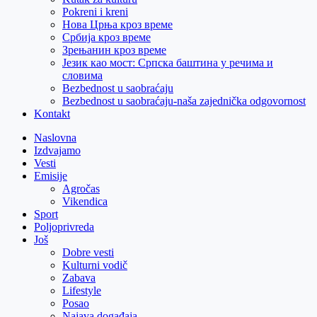
Pokreni i kreni
Нова Црња кроз време
Србија кроз време
Зрењанин кроз време
Језик као мост: Српска баштина у речима и
словима
Bezbednost u saobraćaju
Bezbednost u saobraćaju-naša zajednička odgovornost
Kontakt
Naslovna
Izdvajamo
Vesti
Emisije
Agročas
Vikendica
Sport
Poljoprivreda
Još
Dobre vesti
Kulturni vodič
Zabava
Lifestyle
Posao
Najava događaja