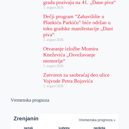
grada pozivaju na 41. „Dane piva“
5. avgust 2026.
Dečji program “Zabavilište u
Plankiću Parkiću” biće održan u
toku gradske manifestacije „Dani
piva“
5. avgust 2026.
Otvaranje izložbe Momira
Kneževića „Osvežavanje
memorije“
5. avgust 2026.
Zatvoren za saobraćaj deo ulice
Vojvode Petra Bojovića
5. avgust 2026.
Vremenska prognoza