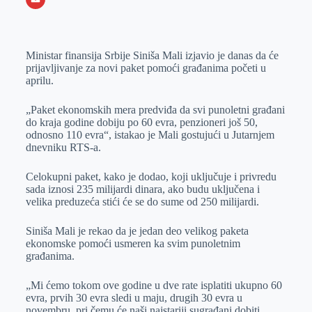
o
n
e
e
a
E
k
g
d
r
t
m
Ministar finansija Srbije Siniša Mali izjavio je danas da će
e
I
s
a
prijavljivanje za novi paket pomoći građanima početi u
r
n
A
i
aprilu.
p
l
„Paket ekonomskih mera predviđa da svi punoletni građani
p
do kraja godine dobiju po 60 evra, penzioneri još 50,
odnosno 110 evra“, istakao je Mali gostujući u Jutarnjem
dnevniku RTS-a.
Celokupni paket, kako je dodao, koji uključuje i privredu
sada iznosi 235 milijardi dinara, ako budu uključena i
velika preduzeća stići će se do sume od 250 milijardi.
Siniša Mali je rekao da je jedan deo velikog paketa
ekonomske pomoći usmeren ka svim punoletnim
građanima.
„Mi ćemo tokom ove godine u dve rate isplatiti ukupno 60
evra, prvih 30 evra sledi u maju, drugih 30 evra u
novembru, pri čemu će naši najstariji sugrađani dobiti