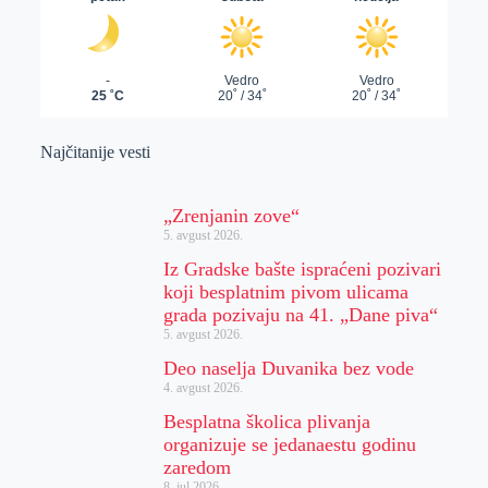
Najčitanije vesti
„Zrenjanin zove“
5. avgust 2026.
Iz Gradske bašte ispraćeni pozivari
koji besplatnim pivom ulicama
grada pozivaju na 41. „Dane piva“
5. avgust 2026.
Deo naselja Duvanika bez vode
4. avgust 2026.
Besplatna školica plivanja
organizuje se jedanaestu godinu
zaredom
8. jul 2026.