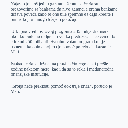
Najavio je i još jednu garantnu šemu, ističe da su u
pregovorima sa bankama da nivo garancije prema bankama
država poveća kako bi one bile spremne da daju kredite i
onima koji u mnogo lošijem položaju.
„Ukupna vrednost ovog programa 235 milijardi dinara,
ukoliko budemo uključili i velika preduzeća stiće ćemo do
cifre od 250 milijardi. Sveobuhvatan program koji je
usmeren ka onima kojima je pomoć potrebna“, kazao je
Mali.
Istakao je da je država na pravi način regovala i prošle
godine paketom mera, kao i da su to rekle i međunarodne
finansijske institucije.
„Srbija neće prekidati pomoć dok traje kriza“, poručio je
Mali.