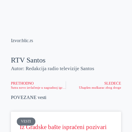
Izvor:blic.rs
RTV Santos
Autor: Redakcija radio televizije Santos
PRETHODNO
SLEDEĆE
Sutra novo izvlačenje u nagradnoj igri „Uzmi račun i pobedi“, stiglo više od 8,5 miliona koverata
Uhapšen muškarac zbog droge
POVEZANE vesti
VESTI
Iz Gradske bašte ispraćeni pozivari