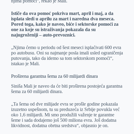
njima pomoći“, rekao je Mali.
Ističe da ova pomoć pokriva mart, april i maj, a da
isplata sledi u aprilu za mart i naredna dva meseca.
Pored toga, kako je naveo, biće i sektorske pomoći za
one za koje su istraživanja pokazala da su
najugroženiji – auto-prevoznici.
„Njima ćemo u periodu od šest meseci isplaćivati 600 evra
po autobusu. Oni su najmanje posla imali usled ograničenja
putovanja, tako da idemo sa tom sektorskom pomoći“,
istakao je Mali.
Proširena garantna šema za 60 milijardi dinara
Siniša Mali je naveo da će biti proširena postojeća garantna
šema za 60 milijardi dinara.
„Ta šema od dve milijade evra se prošle godine pokazala
izuzetno uspešnom, tu su preduzeća iz Srbije povukla već
oko 1,6 milijardi. Mi smo produžili važenje te garantne
šeme i sada dodajemo još 500 miliona evra. Još dodatna
likvidnost, dodatna obrtna sredstva“, objasnio je on.