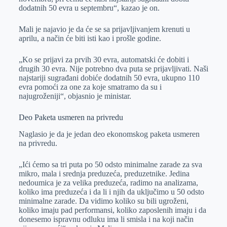
dodatnih 50 evra u septembru“, kazao je on.
Mali je najavio je da će se sa prijavljivanjem krenuti u
aprilu, a način će biti isti kao i prošle godine.
„Ko se prijavi za prvih 30 evra, automatski će dobiti i
drugih 30 evra. Nije potrebno dva puta se prijavljivati. Naši
najstariji sugrađani dobiće dodatnih 50 evra, ukupno 110
evra pomoći za one za koje smatramo da su i
najugroženiji“, objasnio je ministar.
Deo Paketa usmeren na privredu
Naglasio je da je jedan deo ekonomskog paketa usmeren
na privredu.
„Ići ćemo sa tri puta po 50 odsto minimalne zarade za sva
mikro, mala i srednja preduzeća, preduzetnike. Jedina
nedoumica je za velika preduzeća, radimo na analizama,
koliko ima preduzeća i da li i njih da uključimo u 50 odsto
minimalne zarade. Da vidimo koliko su bili ugroženi,
koliko imaju pad performansi, koliko zaposlenih imaju i da
donesemo ispravnu odluku ima li smisla i na koji način