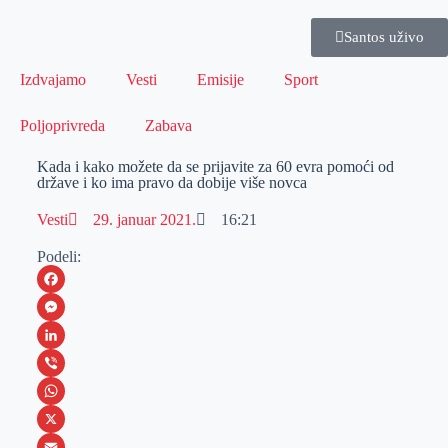
Santos uživo
Izdvajamo
Vesti
Emisije
Sport
Poljoprivreda
Zabava
Kada i kako možete da se prijavite za 60 evra pomoći od
države i ko ima pravo da dobije više novca
Vesti
29. januar 2021.
16:21
Podeli:
F
a
M
c
e
L
e
s
i
V
b
s
n
i
W
o
e
k
b
h
X