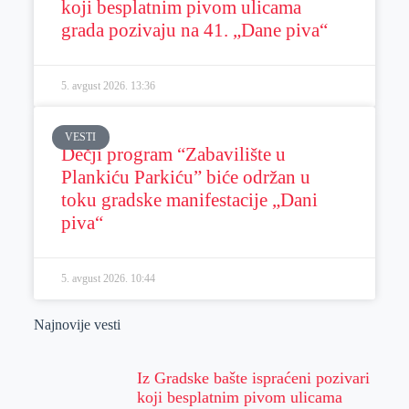
koji besplatnim pivom ulicama
grada pozivaju na 41. „Dane piva“
5. avgust 2026.
13:36
VESTI
Dečji program “Zabavilište u
Plankiću Parkiću” biće održan u
toku gradske manifestacije „Dani
piva“
5. avgust 2026.
10:44
Najnovije vesti
Iz Gradske bašte ispraćeni pozivari
koji besplatnim pivom ulicama