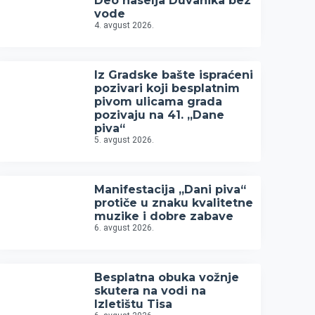
Deo naselja Duvanika bez
vode
4. avgust 2026.
Iz Gradske bašte ispraćeni
pozivari koji besplatnim
pivom ulicama grada
pozivaju na 41. „Dane
piva“
5. avgust 2026.
Manifestacija „Dani piva“
protiče u znaku kvalitetne
muzike i dobre zabave
6. avgust 2026.
Besplatna obuka vožnje
skutera na vodi na
Izletištu Tisa