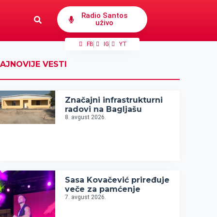
Radio Santos
uživo
FB
IG
YT
AJNOVIJE VESTI
Značajni infrastrukturni
radovi na Bagljašu
8. avgust 2026.
Sasa Kovačević priređuje
veče za pamćenje
7. avgust 2026.