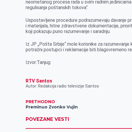
neometanog procesa rada u svim radnim jedinicama i
regulisanja poštanskih tokova“.
Uspostavljene procedure podrazumevaju davanje pre
i materijala, hitne zdravstvene dokumentacije, priorite
koji pokazuju puno razumevanje i saradnju.
Iz JP „Pošta Srbije“ mole korisnike za razumevanje ka
potražni postupci i reklamacije biti blagovremeno re
Izvor:Tanjug
RTV Santos
Autor: Redakcija radio televizije Santos
PRETHODNO
Preminuo Zvonko Vujin
POVEZANE VESTI