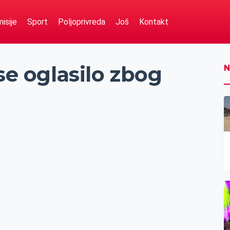
isije
Sport
Poljoprivreda
Još
Kontakt
se oglasilo zbog
N