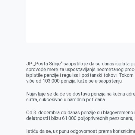
JP „Pošta Srbije“ saopštilo je da se danas isplata p
sprovode mere za uspostavljanje neometanog proces
isplatile penzije i regulisali poštanski tokovi. Toko
više od 103.000 penzija, kaže se u saopštenju.
Najavljuje se da će se dostava penzija na kućnu adr
sutra, sukcesivno u narednih pet dana.
Od 3. decembra do danas penzije su blagovremeno i
delatnosti i blizu 61.000 poljoprivrednih penzionera
Ističu da se, uz punu odgovornost prema korisnicim