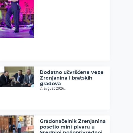
Dodatno učvršćene veze
Zrenjanina i bratskih
gradova
7. avgust 2026.
Gradonačelnik Zrenjanina
posetio mini-pivaru u
Srednjoj poljoprivrednoj