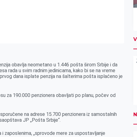
V
enzija obavlja neometano u 1.446 pošta širom Srbije i da
a rada u svim radnim jedinicama, kako bi se na vreme
m prvog dana isplate penzija na šalterima pošta isplaćeno je
esu za 190.000 penzionera obavljati po planu, počev od
sporučene na adrese 15.700 penzionera iz samostalnih
N
, saopštava JP „Pošta Srbije“.
a i zaposlenima, „sprovode mere za uspostavljanje