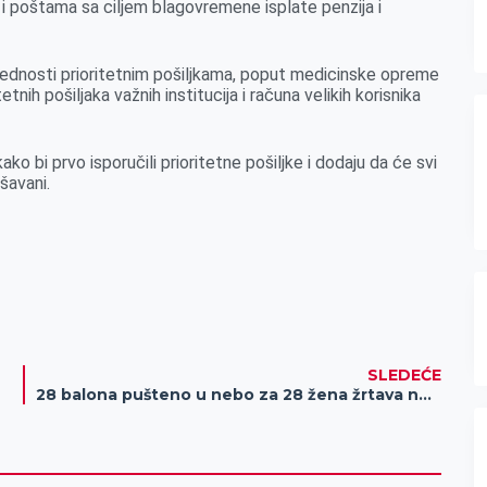
 poštama sa ciljem blagovremene isplate penzija i
dnosti prioritetnim pošiljkama, poput medicinske opreme
tnih pošiljaka važnih institucija i računa velikih korisnika
ko bi prvo isporučili prioritetne pošiljke i dodaju da će svi
šavani.
SLEDEĆE
28 balona pušteno u nebo za 28 žena žrtava nasilja u porodici