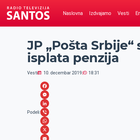
Naslovna
Izdvajamo
Vesti
Em
JP „Pošta Srbije“ 
isplata penzija
Vesti
10. decembar 2019.
18:31
F
a
M
c
e
L
Podeli:
e
s
i
V
b
s
n
i
W
o
e
k
b
h
X