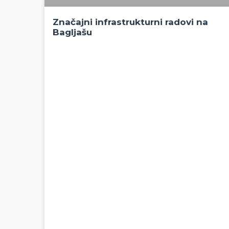
Značajni infrastrukturni radovi na
Bagljašu