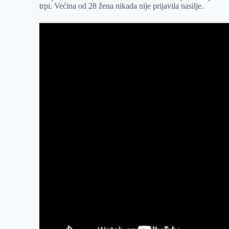
trpi. Većina od 28 žena nikada nije prijavila nasilje.
r
n
A
i
p
l
p