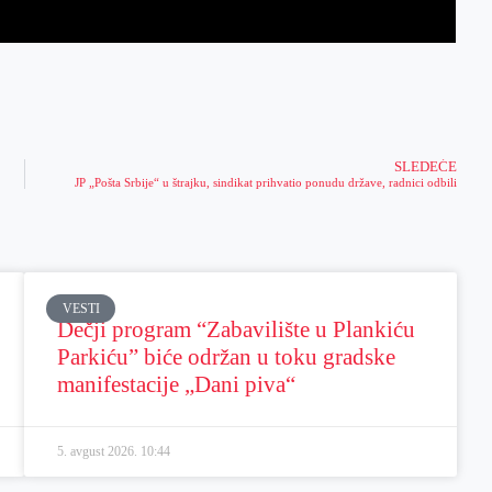
SLEDEĆE
JP „Pošta Srbije“ u štrajku, sindikat prihvatio ponudu države, radnici odbili
VESTI
Dečji program “Zabavilište u Plankiću
Parkiću” biće održan u toku gradske
manifestacije „Dani piva“
5. avgust 2026.
10:44