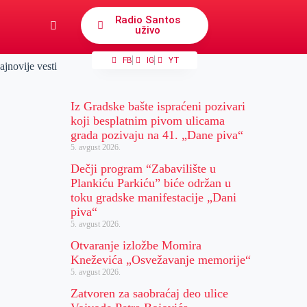
Radio Santos
uživo
FB
IG
YT
ajnovije vesti
Iz Gradske bašte ispraćeni pozivari
koji besplatnim pivom ulicama
grada pozivaju na 41. „Dane piva“
5. avgust 2026.
Dečji program “Zabavilište u
Plankiću Parkiću” biće održan u
toku gradske manifestacije „Dani
piva“
5. avgust 2026.
Otvaranje izložbe Momira
Kneževića „Osvežavanje memorije“
5. avgust 2026.
Zatvoren za saobraćaj deo ulice