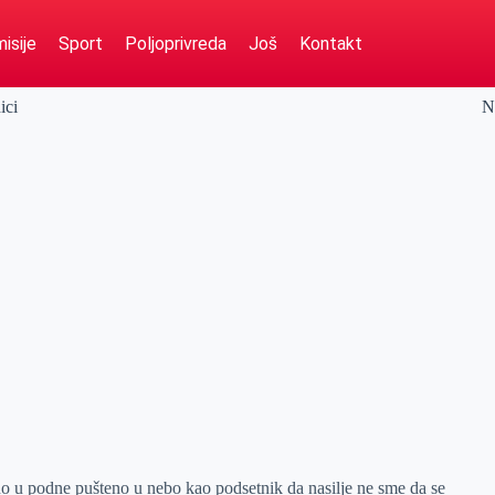
isije
Sport
Poljoprivreda
Još
Kontakt
ici
N
ačno u podne pušteno u nebo kao podsetnik da nasilje ne sme da se