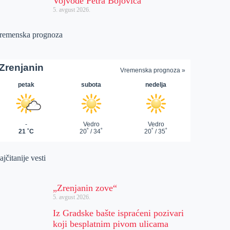
Vojvode Petra Bojovića
5. avgust 2026.
remenska prognoza
jčitanije vesti
„Zrenjanin zove“
5. avgust 2026.
Iz Gradske bašte ispraćeni pozivari
koji besplatnim pivom ulicama