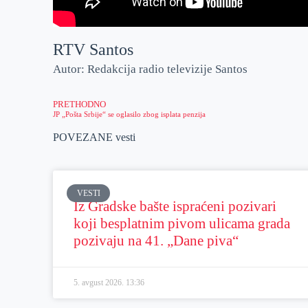
RTV Santos
Autor: Redakcija radio televizije Santos
PRETHODNO
JP „Pošta Srbije“ se oglasilo zbog isplata penzija
POVEZANE vesti
VESTI
Iz Gradske bašte ispraćeni pozivari
koji besplatnim pivom ulicama grada
pozivaju na 41. „Dane piva“
5. avgust 2026.
13:36