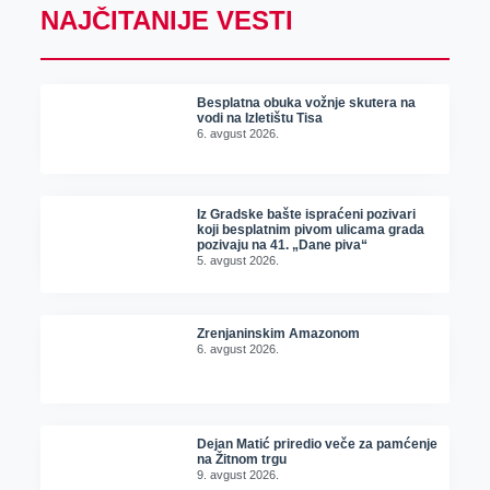
NAJČITANIJE VESTI
Besplatna obuka vožnje skutera na
vodi na Izletištu Tisa
6. avgust 2026.
Iz Gradske bašte ispraćeni pozivari
koji besplatnim pivom ulicama grada
pozivaju na 41. „Dane piva“
5. avgust 2026.
Zrenjaninskim Amazonom
6. avgust 2026.
Dejan Matić priredio veče za pamćenje
na Žitnom trgu
9. avgust 2026.