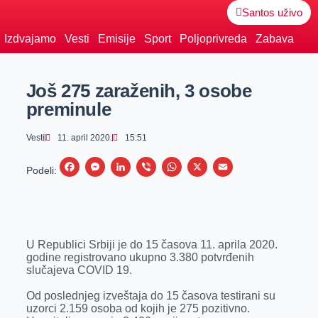
Santos uživo
Izdvajamo
Vesti
Emisije
Sport
Poljoprivreda
Zabava
Još 275 zaraženih, 3 osobe
preminule
Vesti
11. april 2020.
15:51
F
M
L
V
W
X
E
Podeli:
a
e
i
i
h
m
c
s
n
b
a
a
e
s
k
e
t
i
U Republici Srbiji je do 15 časova 11. aprila 2020.
b
e
e
r
s
l
godine registrovano ukupno 3.380 potvrđenih
o
n
d
A
slučajeva COVID 19.
o
g
I
p
Od poslednjeg izveštaja do 15 časova testirani su
k
e
n
p
uzorci 2.159 osoba od kojih je 275 pozitivno.