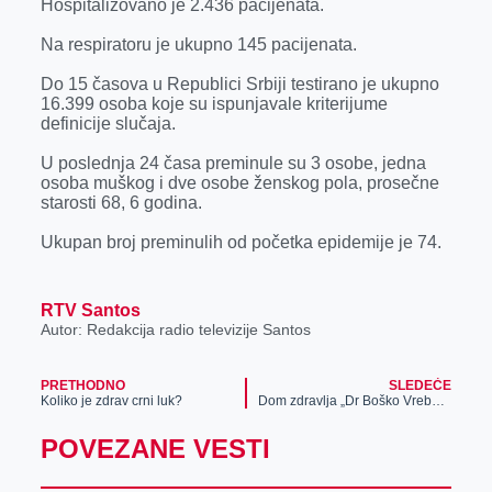
Hospitalizovano je 2.436 pacijenata.
r
Na respiratoru je ukupno 145 pacijenata.
Do 15 časova u Republici Srbiji testirano je ukupno
16.399 osoba koje su ispunjavale kriterijume
definicije slučaja.
U poslednja 24 časa preminule su 3 osobe, jedna
osoba muškog i dve osobe ženskog pola, prosečne
starosti 68, 6 godina.
Ukupan broj preminulih od početka epidemije je 74.
RTV Santos
Autor: Redakcija radio televizije Santos
PRETHODNO
SLEDEĆE
Koliko je zdrav crni luk?
Dom zdravlja „Dr Boško Vrebalov“ zapošljava
POVEZANE VESTI