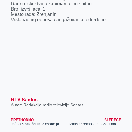
Radno iskustvo u zanimanju: nije bitno
Broj izvršilaca: 1
Mesto rada: Zrenjanin
Vrsta radnig odnosa / angažovanja: određeno
RTV Santos
Autor: Redakcija radio televizije Santos
PRETHODNO
SLEDEĆE
Još 275 zaraženih, 3 osobe preminule
Ministar rekao kad bi đaci mogli da se vrate u klupe