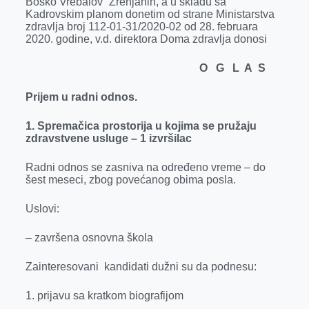
Boško Vrebalov“ Zrenjanin, a u skladu sa
Kadrovskim planom donetim od strane Ministarstva
zdravlja broj 112-01-31/2020-02 od 28. februara
2020. godine, v.d. direktora Doma zdravlja donosi
O G L A S
Prijem u radni odnos.
1. Spremačica prostorija u kojima se pružaju
zdravstvene usluge – 1 izvršilac
Radni odnos se zasniva na određeno vreme – do
šest meseci, zbog povećanog obima posla.
Uslovi:
– završena
osnovna škola
Zainteresovani kandidati dužni su da podnesu:
1. prijavu sa kratkom biografijom