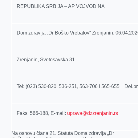
r
REPUBLIKA SRBIJA – AP VOJVODINA
Dom zdravlja „Dr Boško Vrebalov“
Zrenjanin
,
06.04.2020
Zrenjanin
, Svetosavska 31
Tel: (023)
530-820, 536-251, 563-706 i 565-655 Del.br
Faks: 566-188, E-mail:
uprava@dzzrenjanin.rs
Na osnovu člana 21. Statuta Doma zdravlja „Dr