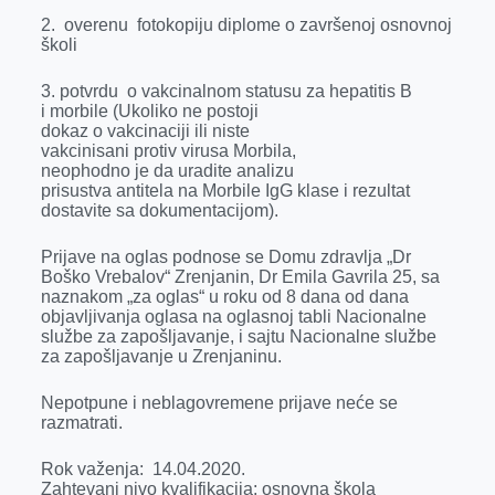
2. overenu fotokopiju diplome o završenoj osnovnoj
školi
3. potvrdu o vakcinalnom statusu za hepatitis B
i morbile
(Ukoliko ne postoji
dokaz o vakcinaciji ili niste
vakcinisani protiv virusa Morbila,
neophodno je da uradite analizu
prisustva antitela na Morbile
IgG klase i rezultat
dostavite sa dokumentacijom).
Prijave na oglas podnose se Domu zdravlja „Dr
Boško Vrebalov“ Zrenjanin, Dr Emila Gavrila 25, sa
naznakom „za oglas“ u roku od 8 dana od dana
objavljivanja oglasa na oglasnoj tabli Nacionalne
službe za zapošljavanje,
i sajtu Nacionalne službe
za zapošljavanje u Zrenjaninu.
Nepotpune i neblagovremene prijave neće se
razmatrati.
Rok važenja: 14.04.2020.
Zahtevani nivo kvalifikacija: osnovna škola