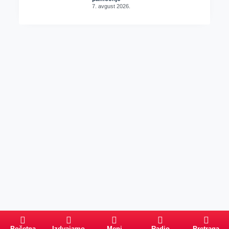
7. avgust 2026.
Početna
Izdvajamo
Meni
Radio
Pretraga