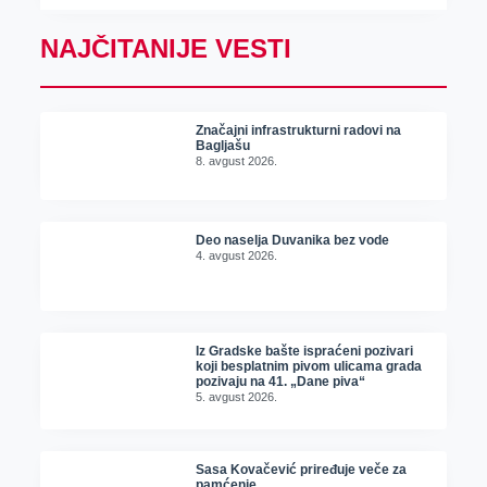
NAJČITANIJE VESTI
Značajni infrastrukturni radovi na
Bagljašu
8. avgust 2026.
Deo naselja Duvanika bez vode
4. avgust 2026.
Iz Gradske bašte ispraćeni pozivari
koji besplatnim pivom ulicama grada
pozivaju na 41. „Dane piva“
5. avgust 2026.
Sasa Kovačević priređuje veče za
pamćenje