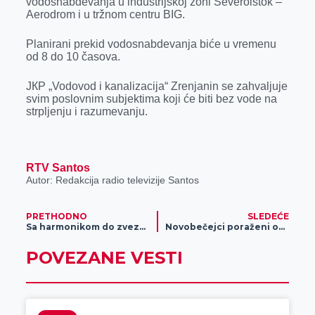
vodosnabdevanja u industrijskoj zoni Severoistok –
o
g
I
p
Aerodrom i u tržnom centru BIG.
k
e
n
p
Planirani prekid vodosnabdevanja biće u vremenu
r
od 8 do 10 časova.
JКP „Vodovod i kanalizacija“ Zrenjanin se zahvaljuje
svim poslovnim subjektima koji će biti bez vode na
strpljenju i razumevanju.
RTV Santos
Autor: Redakcija radio televizije Santos
PRETHODNO
SLEDEĆE
Sa harmonikom do zvezda
Novobečejci poraženi od lidera u Gajdobri
POVEZANE VESTI