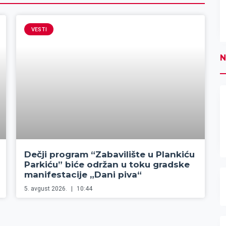
VESTI
N
Dečji program “Zabavilište u Plankiću
Parkiću” biće održan u toku gradske
manifestacije „Dani piva“
5. avgust 2026.
10:44