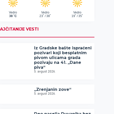
AJČITANIJE VESTI
Iz Gradske bašte ispraćeni
pozivari koji besplatnim
pivom ulicama grada
pozivaju na 41. „Dane
piva“
5. avgust 2026.
„Zrenjanin zove“
5. avgust 2026.
Deo naselja Duvanika bez