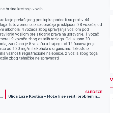
e brzine kretanja vozila.
okretanje prekršajnog postupka podneti su protiv 44
aloga. Istovremeno, iz saobraćaja je isključen 38 vozača, od
em alkohola, 4 vozača zbog upravljanja vozilom pod
avljanja vozilom pre sticanja prava na upravanje, 1 vozač
 mere i 9 vozača zbog ostalih razloga. Od ukupno 20
ola, zadržano je 5 vozača u trajanju od 12 časova jer je
anicu od 1,20 mg/ml alkohola u organizmu. Takođe iz
teka važnosti registracione nalepnice, 2 vozila zbog toga
 vozila zbog tehničke neispravnosti .
V
SLEDEĆE
nirke trijumfovale, a pioniri i seniori pretrpeli poraz!
Ulica Laze Kostića – Može li se rešiti problem nepropisnog parkiranja?