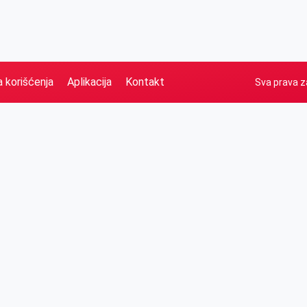
a korišćenja
Aplikacija
Kontakt
Sva prava z
Naslovna
Izdvajamo
FB
IG
YT
O nama
Vesti