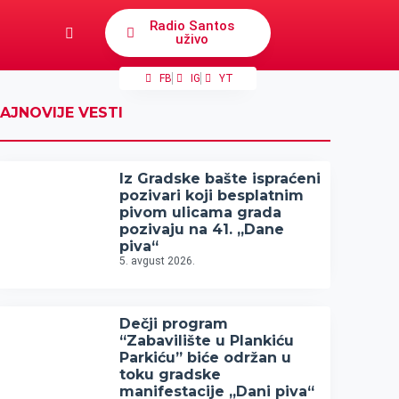
Radio Santos
uživo
FB
IG
YT
AJNOVIJE VESTI
Iz Gradske bašte ispraćeni
pozivari koji besplatnim
pivom ulicama grada
pozivaju na 41. „Dane
piva“
5. avgust 2026.
Dečji program
“Zabavilište u Plankiću
Parkiću” biće održan u
toku gradske
manifestacije „Dani piva“