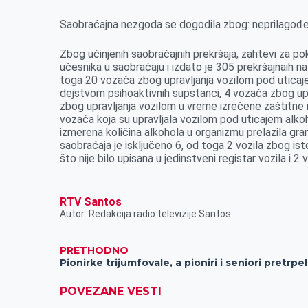
r
Saobraćajna nezgoda se dogodila zbog: neprilagođen
Zbog učinjenih saobraćajnih prekršaja, zahtevi za p
učesnika u saobraćaju i izdato je 305 prekršajnaih n
toga 20 vozača zbog upravljanja vozilom pod uticaj
dejstvom psihoaktivnih supstanci, 4 vozača zbog upr
zbog upravljanja vozilom u vreme izrečene zaštitne
vozača koja su upravljala vozilom pod uticajem alkoh
izmerena količina alkohola u organizmu prelazila gr
saobraćaja je isključeno 6, od toga 2 vozila zbog is
što nije bilo upisana u jedinstveni registar vozila i 2
RTV Santos
Autor: Redakcija radio televizije Santos
PRETHODNO
Pio
POVEZANE VESTI