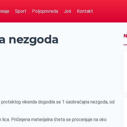
isije
Sport
Poljoprivreda
Još
Kontakt
na nezgoda
N
u proteklog vikenda dogodila se 1 saobraćajna nezgoda, od
lica. Pričinjena materijalna šteta se procenjuje na oko