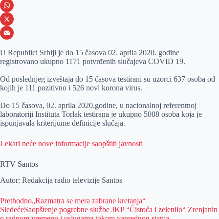
e
s
i
V
b
s
n
i
W
o
e
k
b
h
X
o
n
e
e
a
E
U Republici Srbiji je do 15 časova 02. aprila 2020. godine
k
g
d
r
t
m
registrovano ukupno 1171 potvrđenih slučajeva COVID 19.
e
I
s
a
Od poslednjeg izveštaja do 15 časova testirani su uzorci 637 osoba od
r
n
A
i
kojih je 111 pozitivno i 526 novi korona virus.
p
l
Do 15 časova, 02. aprila 2020.godine, u nacionalnoj referentnoj
laboratoriji Instituta Torlak testirana je ukupno 5008 osoba koja je
p
ispunjavala kriterijume definicije slučaja.
Lekari neće nove informacije saopštiti javnosti
RTV Santos
Autor: Redakcija radio televizije Santos
Prethodno
„Razmatra se mera zabrane kretanja“
Sledeće
Saopštenje pogrebne službe JKP “Čistoća i zelenilo“ Zrenjanin
o radnom vremenu i uslugama tokom vanrednog stanja