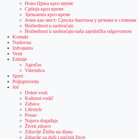
Нова Црња кроз време
Србија кроз време
Зрењанин кроз време
Језик као мост: Српска баштина у речима и словима
Bezbednost u saobraćaju
Bezbednost u saobraćaju-naša zajednička odgovornost
Kontakt
Naslovna
Izdvajamo
Vesti
Emisije
Agročas
Vikendica
Sport
Poljoprivreda
Još
Dobre vesti
Kulturni vodič
Zabava
Lifestyle
Posao
Najava događaja
Živeti zdravo
Zdravlje Žitišta na dlanu
Zdravlje za duži i srećniji život