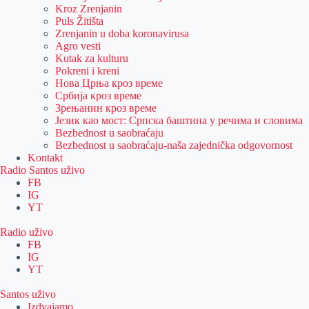
Kroz Zrenjanin
Puls Žitišta
Zrenjanin u doba koronavirusa
Agro vesti
Kutak za kulturu
Pokreni i kreni
Нова Црња кроз време
Србија кроз време
Зрењанин кроз време
Језик као мост: Српска баштина у речима и словима
Bezbednost u saobraćaju
Bezbednost u saobraćaju-naša zajednička odgovornost
Kontakt
Radio Santos uživo
FB
IG
YT
Radio uživo
FB
IG
YT
Santos uživo
Izdvajamo