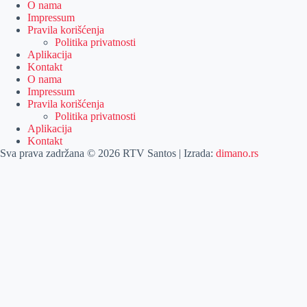
O nama
Impressum
Pravila korišćenja
Politika privatnosti
Aplikacija
Kontakt
O nama
Impressum
Pravila korišćenja
Politika privatnosti
Aplikacija
Kontakt
Sva prava zadržana © 2026 RTV Santos | Izrada:
dimano.rs
Pretraga
Pretraga
Kategorije
Naslovna
Izdvajamo
Vesti
Emisije
Agročas