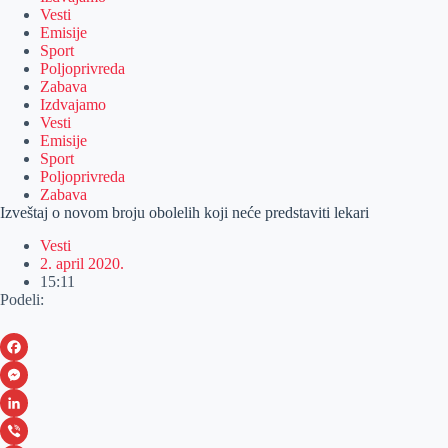
Vesti
Emisije
Sport
Poljoprivreda
Zabava
Izdvajamo
Vesti
Emisije
Sport
Poljoprivreda
Zabava
Izveštaj o novom broju obolelih koji neće predstaviti lekari
Vesti
2. april 2020.
15:11
Podeli:
F
a
M
c
e
L