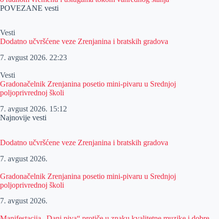
POVEZANE vesti
Vesti
Dodatno učvršćene veze Zrenjanina i bratskih gradova
7. avgust 2026.
22:23
Vesti
Gradonačelnik Zrenjanina posetio mini-pivaru u Srednjoj
poljoprivrednoj školi
7. avgust 2026.
15:12
Najnovije vesti
Dodatno učvršćene veze Zrenjanina i bratskih gradova
7. avgust 2026.
Gradonačelnik Zrenjanina posetio mini-pivaru u Srednjoj
poljoprivrednoj školi
7. avgust 2026.
Manifestacija „Dani piva“ protiče u znaku kvalitetne muzike i dobre