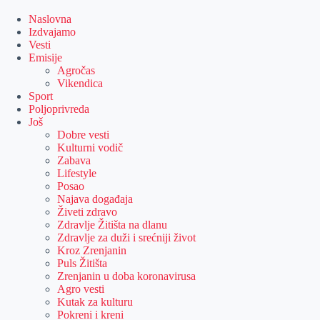
Skip
to
Naslovna
content
Izdvajamo
Vesti
Emisije
Agročas
Vikendica
Sport
Poljoprivreda
Još
Dobre vesti
Kulturni vodič
Zabava
Lifestyle
Posao
Najava događaja
Živeti zdravo
Zdravlje Žitišta na dlanu
Zdravlje za duži i srećniji život
Kroz Zrenjanin
Puls Žitišta
Zrenjanin u doba koronavirusa
Agro vesti
Kutak za kulturu
Pokreni i kreni