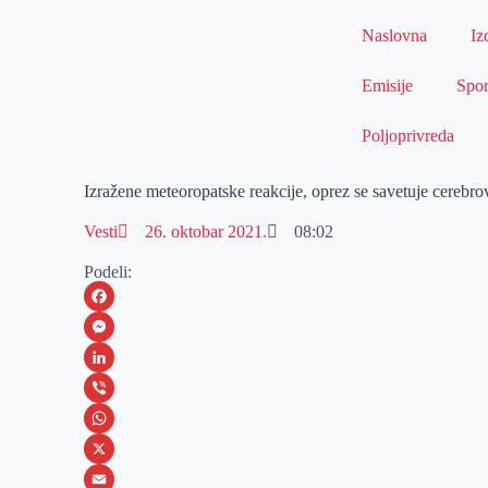
Naslovna
Iz
Emisije
Spor
Poljoprivreda
Izražene meteoropatske reakcije, oprez se savetuje cerebr
Vesti
26. oktobar 2021.
08:02
Podeli:
F
a
M
c
e
L
e
s
i
V
b
s
n
i
W
o
e
k
b
h
X