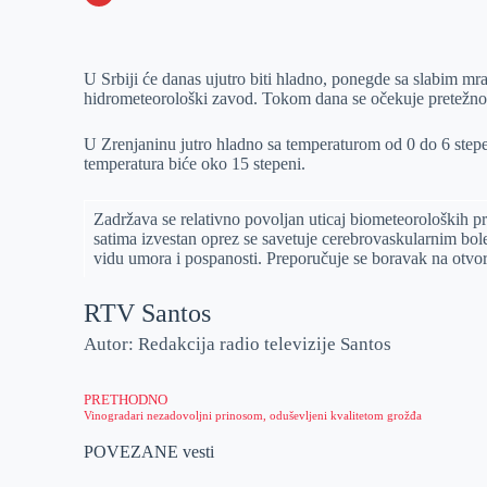
o
n
e
e
a
E
k
g
d
r
t
m
U Srbiji će danas ujutro biti hladno, ponegde sa slabim m
e
I
s
a
hidrometeorološki zavod. Tokom dana se očekuje pretežno
r
n
A
i
p
l
U Zrenjaninu jutro hladno sa temperaturom od 0 do 6 stepe
temperatura biće oko 15 stepeni.
p
Zadržava se relativno povolјan uticaj biometeoroloških pr
satima izvestan oprez se savetuje cerebrovaskularnim bol
vidu umora i pospanosti. Preporučuje se boravak na otvo
RTV Santos
Autor: Redakcija radio televizije Santos
PRETHODNO
Vinogradari nezadovoljni prinosom, oduševljeni kvalitetom grožđa
POVEZANE vesti