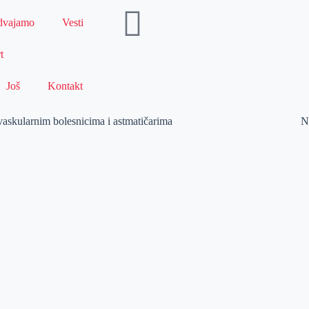
dvajamo
Vesti
t
Još
Kontakt
ovaskularnim bolesnicima i astmatičarima
N