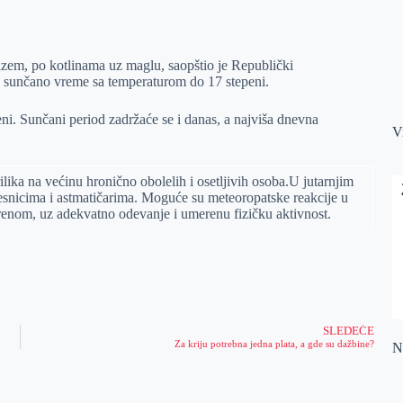
razem, po kotlinama uz maglu, saopštio je Republički
 sunčano vreme sa temperaturom do 17 stepeni.
ni. Sunčani period zadržaće se i danas, a najviša dnevna
V
ilika na većinu hronično obolelih i osetlјivih osoba.U jutarnjim
esnicima i astmatičarima. Moguće su meteoropatske reakcije u
renom, uz adekvatno odevanje i umerenu fizičku aktivnost.
SLEDEĆE
Za kriju potrebna jedna plata, a gde su dažbine?
Na