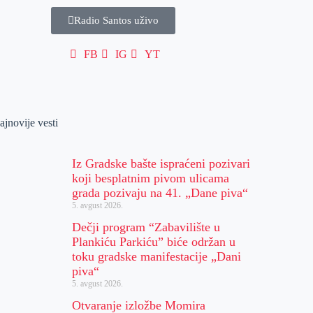
Radio Santos uživo
FB
IG
YT
ajnovije vesti
Iz Gradske bašte ispraćeni pozivari
koji besplatnim pivom ulicama
grada pozivaju na 41. „Dane piva“
5. avgust 2026.
Dečji program “Zabavilište u
Plankiću Parkiću” biće održan u
toku gradske manifestacije „Dani
piva“
5. avgust 2026.
Otvaranje izložbe Momira