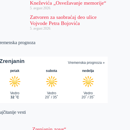
Kneževića „Osvežavanje memorije“
5. avgust 2026.
Zatvoren za saobraćaj deo ulice
Vojvode Petra Bojovića
5. avgust 2026.
remenska prognoza
jčitanije vesti
„Zrenjanin zove“