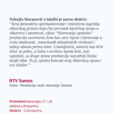
Nebojša Đuranović o izložbi je naveo sledeće:
“Kroz fantastično spiritualizovanje i intenzivnu sugestiju
slikarskog prizora koja čini povratak klasičnog izraza u
slikarstvu i umetnosti, ciklus “Harmonija opstanka”
predstavlja savremenu ženu kao uzor lepote i harmonije u
svetu otuđenosti , nametnutih dekadentnih vrednosti i
našeg odnosa prema tome. Usamljenost, samoća kao lični
izbor sa jedne, a čulna i uzvišene lepota žene, kao
ogledalo, sa druge strane predstavlja najvažniji činilac
mojih slika. To je, ujedno koncept mog slikarskog opusa i
ove izložbe.”
RTV Santos
Autor: Redakcija radio televizije Santos
Prethodno
Futurologija 17. i 18.
oktobra u Zrenjaninu
Sledeće
U Zrenjaninu