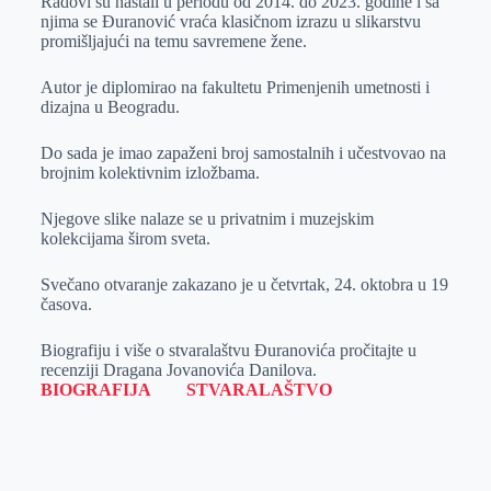
Radovi su nastali u periodu od 2014. do 2023. godine i sa
k
e
n
p
njima se Đuranović vraća klasičnom izrazu u slikarstvu
promišljajući na temu savremene žene.
r
Autor je diplomirao na fakultetu Primenjenih umetnosti i
dizajna u Beogradu.
Do sada je imao zapaženi broj samostalnih i učestvovao na
brojnim kolektivnim izložbama.
Njegove slike nalaze se u privatnim i muzejskim
kolekcijama širom sveta.
Svečano otvaranje zakazano je u četvrtak, 24. oktobra u 19
časova.
Biografiju i više o stvaralaštvu Đuranovića pročitajte u
recenziji Dragana Jovanovića Danilova.
BIOGRAFIJA
STVARALAŠTVO