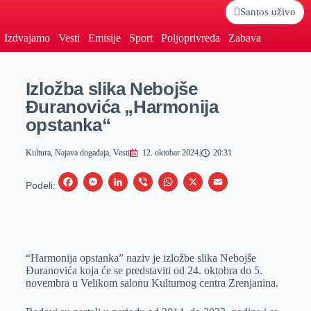
Santos uživo
Izdvajamo
Vesti
Emisije
Sport
Poljoprivreda
Zabava
Izložba slika Nebojše
Đuranovića „Harmonija
opstanka“
Kultura
,
Najava događaja
,
Vesti
12. oktobar 2024.
20:31
F
M
L
V
W
X
E
Podeli:
a
e
i
i
h
m
c
s
n
b
a
a
e
s
k
e
t
i
“Harmonija opstanka” naziv je izložbe slika Nebojše
b
e
e
r
s
l
Đuranovića koja će se predstaviti od 24. oktobra do 5.
o
n
d
A
novembra u Velikom salonu Kulturnog centra Zrenjanina.
o
g
I
p