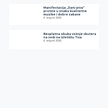
Manifestacija „Dani piva“
protiče u znaku kvalitetne
muzike i dobre zabave
6. avgust 2026.
Besplatna obuka vožnje skutera
na vodi na Izletištu Tisa
6. avgust 2026.