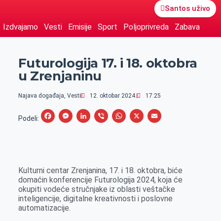
Santos uživo
Izdvajamo
Vesti
Emisije
Sport
Poljoprivreda
Zabava
Futurologija 17. i 18. oktobra
u Zrenjaninu
Najava događaja
,
Vesti
12. oktobar 2024.
17:25
F
M
L
V
W
X
E
Podeli:
a
e
i
i
h
m
c
s
n
b
a
a
e
s
k
e
t
i
Kulturni centar Zrenjanina, 17. i 18. oktobra, biće
b
e
e
r
s
l
domaćin konferencije Futurologija 2024, koja će
o
n
d
A
okupiti vodeće stručnjake iz oblasti veštačke
inteligencije, digitalne kreativnosti i poslovne
o
g
I
p
automatizacije.
k
e
n
p