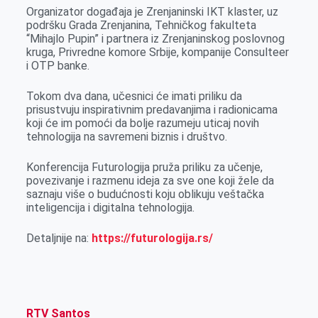
r
Organizator događaja je Zrenjaninski IKT klaster, uz
podršku Grada Zrenjanina, Tehničkog fakulteta
“Mihajlo Pupin” i partnera iz Zrenjaninskog poslovnog
kruga, Privredne komore Srbije, kompanije Consulteer
i OTP banke.
Tokom dva dana, učesnici će imati priliku da
prisustvuju inspirativnim predavanjima i radionicama
koji će im pomoći da bolje razumeju uticaj novih
tehnologija na savremeni biznis i društvo.
Konferencija Futurologija pruža priliku za učenje,
povezivanje i razmenu ideja za sve one koji žele da
saznaju više o budućnosti koju oblikuju veštačka
inteligencija i digitalna tehnologija.
Detaljnije na:
https://futurologija.rs/
RTV Santos