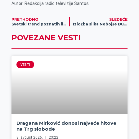
Autor: Redakcija radio televizije Santos
PRETHODNO
SLEDEĆE
Svetski trend poznatih ličnosti u reklamiranju industrije igara na sreću sve popularniji
Izložba slika Nebojše Đuranovića „Harmonija opstanka“
POVEZANE VESTI
VESTI
Dragana Mirković donosi najveće hitove
na Trg slobode
8. avgust 2026.
23:22