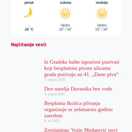
Najčitanije vesti
Iz Gradske bašte ispraćeni pozivari
koji besplatnim pivom ulicama
grada pozivaju na 41. „Dane piva“
5. avgust 2026.
Deo naselja Duvanika bez vode
4. avgust 2026.
Besplatna školica plivanja
organizuje se jedanaestu godinu
zaredom
8. jul 2026.
Zrenjaninac Vojin Medarević novi