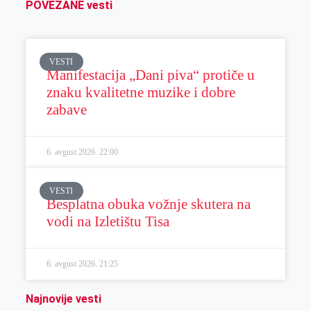
POVEZANE vesti
VESTI
Manifestacija „Dani piva“ protiče u
znaku kvalitetne muzike i dobre
zabave
6. avgust 2026.
22:00
VESTI
Besplatna obuka vožnje skutera na
vodi na Izletištu Tisa
6. avgust 2026.
21:25
Najnovije vesti