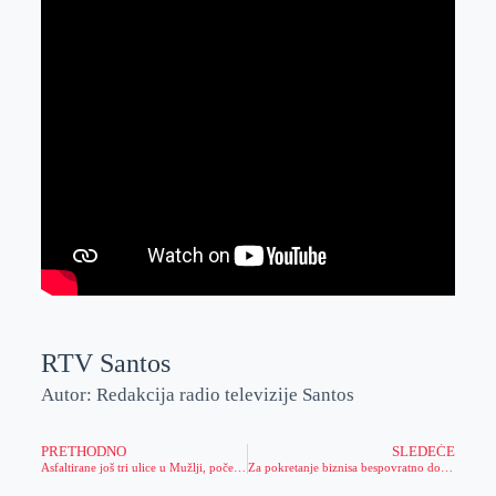
RTV Santos
Autor: Redakcija radio televizije Santos
PRETHODNO
SLEDEĆE
Asfaltirane još tri ulice u Mužlji, počela i izgradnja novog sportskog centra
Za pokretanje biznisa bespovratno do 300.000 evra