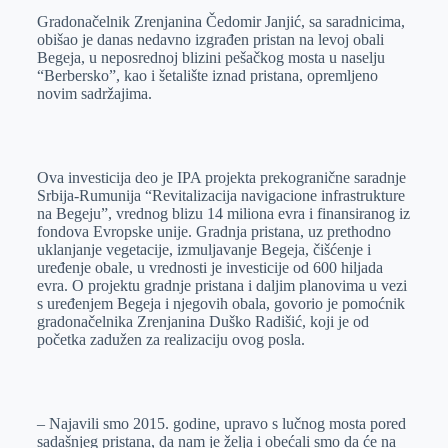
Gradonačelnik Zrenjanina Čedomir Janjić, sa saradnicima,
e
I
s
a
obišao je danas nedavno izgrađen pristan na levoj obali
r
n
A
i
Begeja, u neposrednoj blizini pešačkog mosta u naselju
“Berbersko”, kao i šetalište iznad pristana, opremljeno
p
l
novim sadržajima.
p
Ova investicija deo je IPA projekta prekogranične saradnje
Srbija-Rumunija “Revitalizacija navigacione infrastrukture
na Begeju”, vrednog blizu 14 miliona evra i finansiranog iz
fondova Evropske unije. Gradnja pristana, uz prethodno
uklanjanje vegetacije, izmuljavanje Begeja, čišćenje i
uređenje obale, u vrednosti je investicije od 600 hiljada
evra. O projektu gradnje pristana i daljim planovima u vezi
s uređenjem Begeja i njegovih obala, govorio je pomoćnik
gradonačelnika Zrenjanina Duško Radišić, koji je od
početka zadužen za realizaciju ovog posla.
– Najavili smo 2015. godine, upravo s lučnog mosta pored
sadašnjeg pristana, da nam je želja i obećali smo da će na