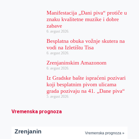
Manifestacija „Dani piva“ protiče u
znaku kvalitetne muzike i dobre
zabave
6. avgust 2026.
Besplatna obuka vožnje skutera na
vodi na Izletištu Tisa
6. avgust 2026.
Zrenjaninskim Amazonom
6. avgust 2026.
Iz Gradske bašte ispraćeni pozivari
koji besplatnim pivom ulicama
grada pozivaju na 41. „Dane piva“
5. avgust 2026.
Vremenska prognoza