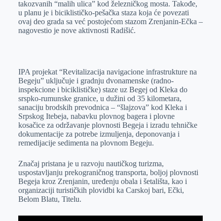
takozvanih “malih ulica” kod železničkog mosta. Takođe,
u planu je i biciklističko-pešačka staza koja će povezati
ovaj deo grada sa već postojećom stazom Zrenjanin-Ečka –
nagovestio je nove aktivnosti Radišić.
IPA projekat “Revitalizacija navigacione infrastrukture na
Begeju” uključuje i gradnju dvonamenske (radno-
inspekcione i biciklističke) staze uz Begej od Кleka do
srspko-rumunske granice, u dužini od 35 kilometara,
sanaciju brodskih prevodnica – “šlajzova” kod Кleka i
Srpskog Itebeja, nabavku plovnog bagera i plovne
kosačice za održavanje plovnosti Begeja i izradu tehničke
dokumentacije za potrebe izmuljenja, deponovanja i
remedijacije sedimenta na plovnom Begeju.
Značaj pristana je u razvoju nautičkog turizma,
uspostavljanju prekograničnog transporta, boljoj plovnosti
Begeja kroz Zrenjanin, uređenju obala i šetališta, kao i
organizaciji turističkih plovidbi ka Carskoj bari, Ečki,
Belom Blatu, Titelu.