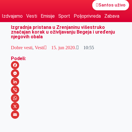
Santos uživo
Izdvajamo
Vesti
Emisije
Sport
Poljoprivreda
Zabava
Izgradnja pristana u Zrenjaninu višestruko
značajan korak u oživljavanju Begeja i uređenju
njegovih obala
Dobre vesti
,
Vesti
15. jun 2020.
10:55
Podeli:
F
a
M
c
e
L
e
s
i
V
b
s
n
i
W
o
e
k
b
h
X
o
n
e
e
a
E
k
g
d
r
t
m