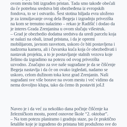
ovom mestu biti izgrađen pristan. Tada smo takođe obećali
da će potrebna sredstva biti obezbeđena iz evropskih
fondova, to se i ostvarilo. Šest stotina hiljada evra uloženo
je za izmuljavanje ovog dela Begeja i izgradnju privezišta
na kom se trenutno nalazimo – rekao je Radišić i dodao da
je interes Grada Zrenjanina u ovom slučaju višestruk.
– Grad je obezbedio dodatna sredstva da uredi parcelu koja
se nalazi na obali, iznad pristana, i da je opremi
mobilijarom, javnom rasvetom, uskoro će biti postavljena i
nadzorna kamera, ali i čuvarska kuća koja će obezbeđivati i
nastavak projekta, a to je postavljanje stalnih vezova koje
želimo da izgradimo na potezu od ovog privezišta
uzvodno. Značajno za sve naše sugrađane je da se čišćenje
Begeja nastavlja i da će on ovako izgledati, nadamo se
uskoro, celom dužinom toka kroz grad Zrenjanin. Naši
sugrađani sve više borave na ovom mestu i već vidimo da
nema dovoljno klupa, tako da ćemo ih postaviti još.ž
Naveo je i da već za nekoliko dana počinje čišćenje ka
železničkom mostu, pored osnovne škole “2. oktobar”.
– Na tom potezu planiramo i gradnju staze, pa će praktično
šetalište koje je izgrađeno do pristana biti produženo sve do