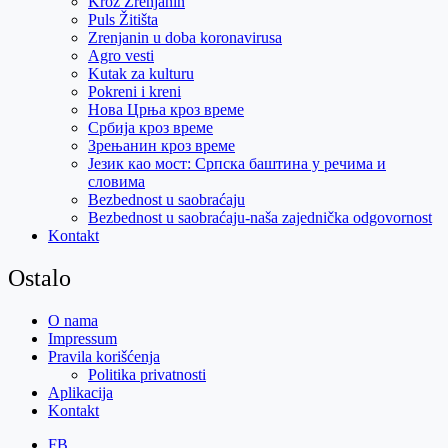
Kroz Zrenjanin
Puls Žitišta
Zrenjanin u doba koronavirusa
Agro vesti
Kutak za kulturu
Pokreni i kreni
Нова Црња кроз време
Србија кроз време
Зрењанин кроз време
Језик као мост: Српска баштина у речима и
словима
Bezbednost u saobraćaju
Bezbednost u saobraćaju-naša zajednička odgovornost
Kontakt
Ostalo
O nama
Impressum
Pravila korišćenja
Politika privatnosti
Aplikacija
Kontakt
FB