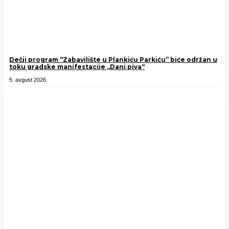
Dečji program “Zabavilište u Plankiću Parkiću” biće održan u
toku gradske manifestacije „Dani piva“
5. avgust 2026.