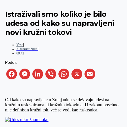
Istraživali smo koliko je bilo
udesa od kako su napravljeni
novi kružni tokovi
Vesti
5. februar 2016.
09:42
Podeli:
Facebook
Messenger
LinkedIn
Viber
WhatsApp
X
Email
Od kako su napravljene u Zrenjaninu se dešavaju udesi na
kružnim raskrsnicama ili kružnim tokovima. U zakonu posebno
nije definisan kružni tok, već se vodi kao raskrsnica.