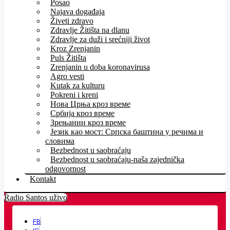
Posao
Najava događaja
Živeti zdravo
Zdravlje Žitišta na dlanu
Zdravlje za duži i srećniji život
Kroz Zrenjanin
Puls Žitišta
Zrenjanin u doba koronavirusa
Agro vesti
Kutak za kulturu
Pokreni i kreni
Нова Црња кроз време
Србија кроз време
Зрењанин кроз време
Језик као мост: Српска баштина у речима и
словима
Bezbednost u saobraćaju
Bezbednost u saobraćaju-naša zajednička
odgovornost
Kontakt
Radio Santos uživo
FB