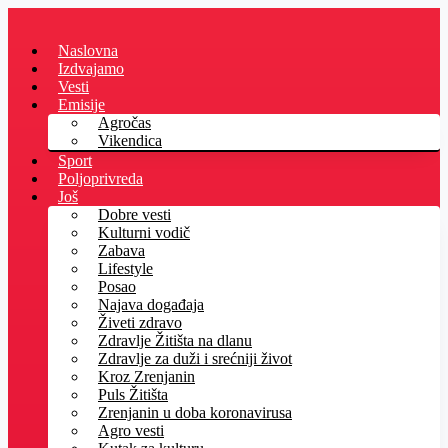
Skip
to
Naslovna
content
Izdvajamo
Vesti
Emisije
Agročas
Vikendica
Sport
Poljoprivreda
Još
Dobre vesti
Kulturni vodič
Zabava
Lifestyle
Posao
Najava događaja
Živeti zdravo
Zdravlje Žitišta na dlanu
Zdravlje za duži i srećniji život
Kroz Zrenjanin
Puls Žitišta
Zrenjanin u doba koronavirusa
Agro vesti