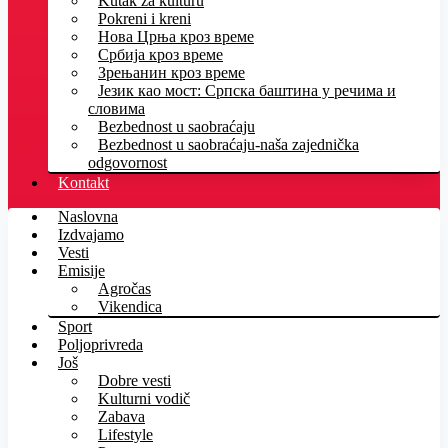
Kutak za kulturu
Pokreni i kreni
Нова Црња кроз време
Србија кроз време
Зрењанин кроз време
Језик као мост: Српска баштина у речима и
словима
Bezbednost u saobraćaju
Bezbednost u saobraćaju-naša zajednička
odgovornost
Kontakt
Naslovna
Izdvajamo
Vesti
Emisije
Agročas
Vikendica
Sport
Poljoprivreda
Još
Dobre vesti
Kulturni vodič
Zabava
Lifestyle