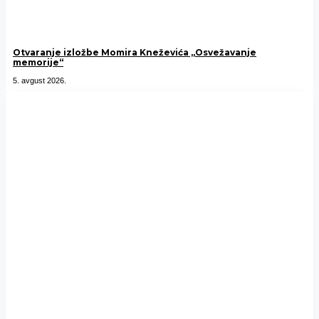
Otvaranje izložbe Momira Kneževića „Osvežavanje
memorije“
5. avgust 2026.