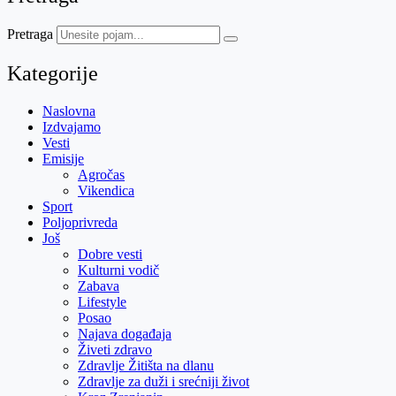
Pretraga
Kategorije
Naslovna
Izdvajamo
Vesti
Emisije
Agročas
Vikendica
Sport
Poljoprivreda
Još
Dobre vesti
Kulturni vodič
Zabava
Lifestyle
Posao
Najava događaja
Živeti zdravo
Zdravlje Žitišta na dlanu
Zdravlje za duži i srećniji život