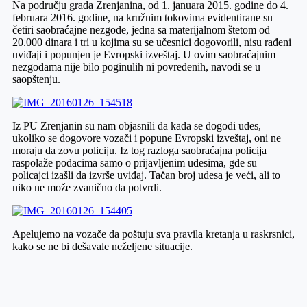
Na području grada Zrenjanina, od 1. januara 2015. godine do 4.
februara 2016. godine, na kružnim tokovima evidentirane su
četiri saobraćajne nezgode, jedna sa materijalnom štetom od
20.000 dinara i tri u kojima su se učesnici dogovorili, nisu rađeni
uviđaji i popunjen je Evropski izveštaj. U ovim saobraćajnim
nezgodama nije bilo poginulih ni povređenih, navodi se u
saopštenju.
Iz PU Zrenjanin su nam objasnili da kada se dogodi udes,
ukoliko se dogovore vozači i popune Evropski izveštaj, oni ne
moraju da zovu policiju. Iz tog razloga saobraćajna policija
raspolaže podacima samo o prijavljenim udesima, gde su
policajci izašli da izvrše uviđaj. Tačan broj udesa je veći, ali to
niko ne može zvanično da potvrdi.
Apelujemo na vozače da poštuju sva pravila kretanja u raskrsnici,
kako se ne bi dešavale neželjene situacije.