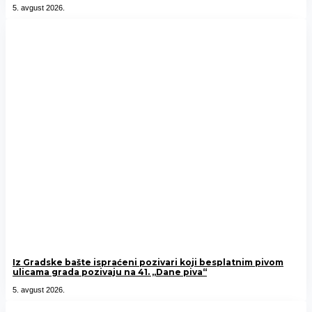
5. avgust 2026.
Iz Gradske bašte ispraćeni pozivari koji besplatnim pivom
ulicama grada pozivaju na 41. „Dane piva“
5. avgust 2026.