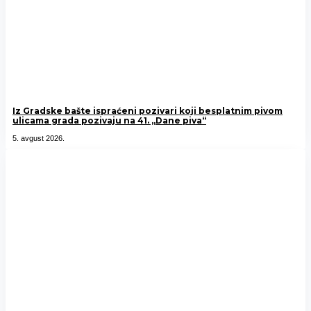
Iz Gradske bašte ispraćeni pozivari koji besplatnim pivom
ulicama grada pozivaju na 41. „Dane piva“
5. avgust 2026.