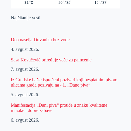
Najčitanije vesti
Deo naselja Duvanika bez vode
4. avgust 2026.
Sasa Kovačević priređuje veče za pamćenje
7. avgust 2026.
Iz Gradske bašte ispraćeni pozivari koji besplatnim pivom
ulicama grada pozivaju na 41. „Dane piva“
5. avgust 2026.
Manifestacija „Dani piva“ protiče u znaku kvalitetne
muzike i dobre zabave
6. avgust 2026.