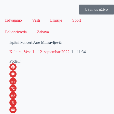
Santos uživo
Izdvajamo
Vesti
Emisije
Sport
Poljoprivreda
Zabava
Ispitni koncert Ane Milisavljević
Kultura
,
Vesti
12. septembar 2022.
11:34
Podeli:
F
a
M
c
e
L
e
s
i
V
b
s
n
i
W
o
e
k
b
h
X