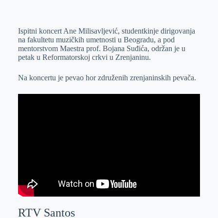
o
n
e
e
a
E
k
g
d
r
t
m
Ispitni koncert Ane Milisavljević, studentkinje dirigovanja
e
I
s
a
na fakultetu muzičkih umetnosti u Beogradu, a pod
r
n
A
i
mentorstvom Maestra prof. Bojana Suđića, održan je u
petak u Reformatorskoj crkvi u Zrenjaninu.
p
l
p
Na koncertu je pevao hor združenih zrenjaninskih pevača.
RTV Santos