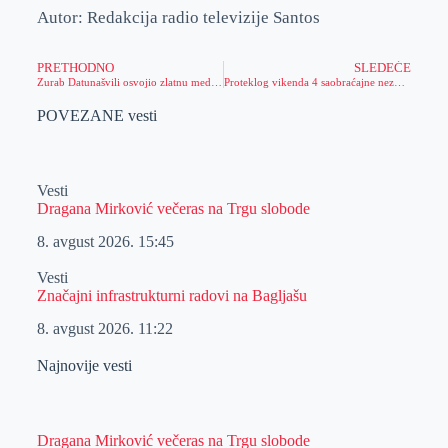
Autor: Redakcija radio televizije Santos
PRETHODNO
SLEDEĆE
Zurab Datunašvili osvojio zlatnu medalju na Svetskom prvenstvu!
Proteklog vikenda 4 saobraćajne nezgode
POVEZANE vesti
Vesti
Dragana Mirković večeras na Trgu slobode
8. avgust 2026.
15:45
Vesti
Značajni infrastrukturni radovi na Bagljašu
8. avgust 2026.
11:22
Najnovije vesti
Dragana Mirković večeras na Trgu slobode